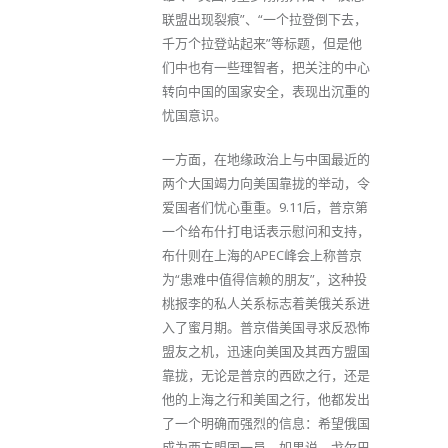
联盟出现裂痕”、“一个拉登倒下去，
千万个拉登站起来”等标题，但是他
们中也有一些理智者，把关注的中心
转向中国的国家安全，表现出沉重的
忧国意识。
一方面，在地缘政治上与中国最近的
两个大国竭力向美国靠拢的举动，令
爱国者们忧心重重。9.11后，普京第
一个给布什打电话表示慰问和支持，
布什则在上海的APEC峰会上称普京
为“患难中值得信赖的朋友”，这种投
桃报李的私人关系标志着美俄关系进
入了蜜月期。普京借美国寻求反恐怖
盟友之机，迅速向美国及其西方盟国
靠拢，无论是普京的西欧之行，还是
他的上海之行和美国之行，他都发出
了一个明确而强烈的信息：希望俄国
成为西方盟国一员。如果说，戈尔巴