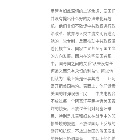
尽管有如此深切的上述焦虑，爱国们
并没有提出什么好的办法来化解危
机。他们非但不敦促中共政权进行政
治改革、放弃与人类主流文明背道而
驰的一党专制，反而推动中共政权沿
着民族主义、国家主义甚至军国主义
的方向发展。因为在这些爱国者眼
中，国与国之间的关系“从来没有任
何道义而只有永恒的利益”。所以他
们认为：最上策是坐享其成——让阿
富汗把美国拖垮。表面上，他们谴责
美国的炸弹误伤平民——中央电视台
不放过每一个阿富汗平民控诉美国轰
炸的镜头，不放过任何对阿富汗难
民、特别是儿童和妇女在战争中的悲
惨处境的报道，不放过国际上反战的
游行和抗议，不放过美国的盟国发出
的任何不协调声音——实际上他们希