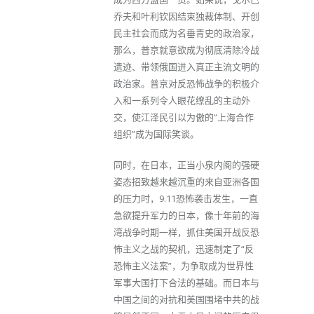
乔夫和叶利钦因结束独裁体制、开创
民主社会而成为名垂青史的政治家，
那么，普京就意欲成为彻底清除冷战
遗迹、带领俄国进入真正主流文明的
政治家。普京对反恐怖战争的积极介
入和一系列令人眼花缭乱的主动外
交，使江泽民引以为傲的“上海合作
组织”成为国际笑谈。
同时，在日本，正当小泉内阁的强硬
姿态招致越来越沉重的来自亚洲各国
的压力时，9.11恐怖袭击发生，一直
急欲提升军力的日本，像十年前的海
湾战争时期一样，抓住美国开战反恐
怖主义之战的契机，迅速制定了“反
恐怖主义法案”，为争取成为世界性
军事大国打下合法的基础。而日本与
中国之间的对抗和美国围堵中共的战