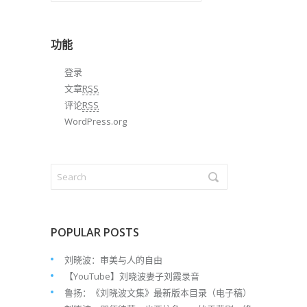
归
档
功能
登录
文章
RSS
评论
RSS
WordPress.org
POPULAR POSTS
刘晓波：审美与人的自由
【YouTube】刘晓波妻子刘霞录音
鲁扬：《刘晓波文集》最新版本目录（电子稿）