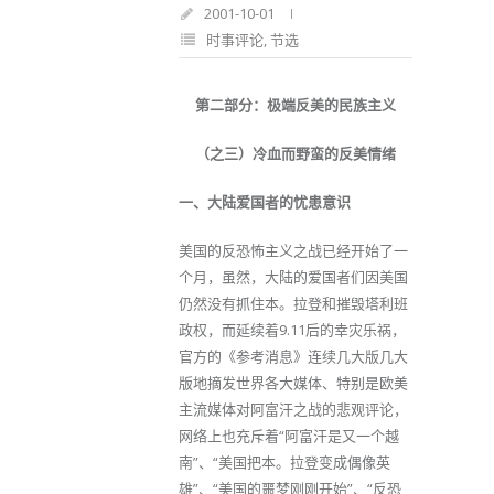
2001-10-01
时事评论
,
节选
第二部分：极端反美的民族主义
（之三）冷血而野蛮的反美情绪
一、大陆爱国者的忧患意识
美国的反恐怖主义之战已经开始了一
个月，虽然，大陆的爱国者们因美国
仍然没有抓住本。拉登和摧毁塔利班
政权，而延续着9.11后的幸灾乐祸，
官方的《参考消息》连续几大版几大
版地摘发世界各大媒体、特别是欧美
主流媒体对阿富汗之战的悲观评论，
网络上也充斥着“阿富汗是又一个越
南”、“美国把本。拉登变成偶像英
雄”、“美国的噩梦刚刚开始”、“反恐