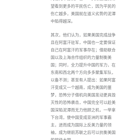
望看到更多的平民伤亡，因为平民的
伤亡越多，美国就在道义劣势的泥潭
中陷得越深。
其次，他们认为，如果美国完成战争
且在阿富汗驻军，中国也一定要保证
自己在阿富汗的军事存在；借助联合
国以及上海合作组织的力量制衡美
国；同时，全力提升中国的军力，在
东南和西北两个方向多多聚集军队，
以备不测；甚至有人提出：如果阿富
汗变成又一个越南，成为美国的噩
梦，恐怖分子借机向美国发动更具毁
灭性的恐怖袭击，中国完全可以趁美
国深陷泥潭而无力他顾之机，一举拿
下台湾，使中国变成亚洲的军事霸
主，进而成为国际上反美力量的领
袖，成为继前苏联之后可以抗衡美国
的超级大国。