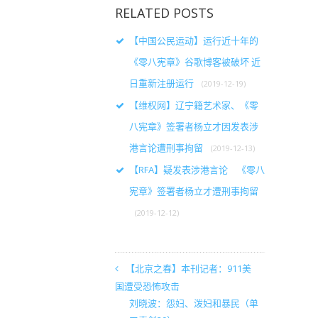
RELATED POSTS
【中国公民运动】运行近十年的
《零八宪章》谷歌博客被破坏 近
日重新注册运行
(2019-12-19)
【维权网】辽宁籍艺术家、《零
八宪章》签署者杨立才因发表涉
港言论遭刑事拘留
(2019-12-13)
【RFA】疑发表涉港言论 《零八
宪章》签署者杨立才遭刑事拘留
(2019-12-12)
【北京之春】本刊记者：911美
国遭受恐怖攻击
刘晓波：怨妇、泼妇和暴民（单