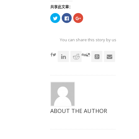
共享此文章：
点
点
点
击
击
击
以
以
以
在
在
在
Twitter
Facebook
Google+
上
上
上
共
共
共
You can share this story by using your soc
享
享
享
（在
（在
（在
accoun
新
新
新
窗
窗
窗
口
口
口
中
中
中
打
打
打
开）
开）
开）
ABOUT THE AUTHOR