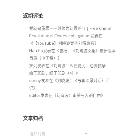
近期评论
爱就是重罪——继续为刘霞呼吁 | Free China!
Revolution is Chinese obligation!
发表在
《
【YouTube】刘晓波妻子刘霞录音
》
Nan Hu
发表在《
鲁扬：《刘晓波文集》最新版本
目录（电子稿）
》
罗列
发表在《
刘晓波：即便徒劳、也要抗争——
始于悲剧，终于悲剧（4）
》
sunny
发表在《
刘晓波：《与李泽厚对话》后
记
》
editor
发表在《
刘晓波：审美与人的自由
》
文章归档
文
章