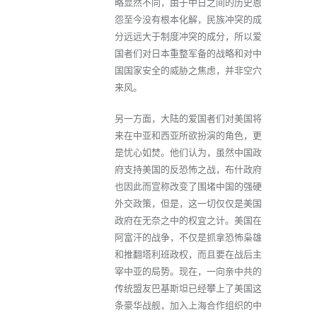
略显然不同，由于中日之间的历史恩
怨至今没有根本化解，民族冲突的成
分远远大于制度冲突的成分，所以爱
国者们对日本重整军备的战略和对中
国国家安全的威胁之焦虑，并非空穴
来风。
另一方面，大陆的爱国者们对美国将
来在中亚和西亚所欲扮演的角色，更
是忧心如焚。他们认为，虽然中国政
府支持美国的反恐怖之战，布什政府
也因此而宣称改变了围堵中国的强硬
外交政策，但是，这一切仅仅是美国
政府在无奈之中的权宜之计。美国在
阿富汗的战争，不仅是抓拿恐怖枭雄
和推翻塔利班政权，而且要在战后主
宰中亚的局势。现在，一向亲中共的
传统盟友巴基斯坦已经攀上了美国这
条豪华战舰，加入上海合作组织的中