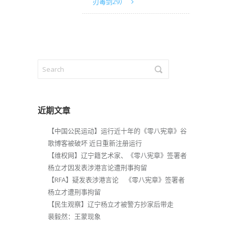
刃毒剑29）
近期文章
【中国公民运动】运行近十年的《零八宪章》谷
歌博客被破坏 近日重新注册运行
【维权网】辽宁籍艺术家、《零八宪章》签署者
杨立才因发表涉港言论遭刑事拘留
【RFA】疑发表涉港言论 《零八宪章》签署者
杨立才遭刑事拘留
【民生观察】辽宁杨立才被警方抄家后带走
裴毅然：王蒙现象