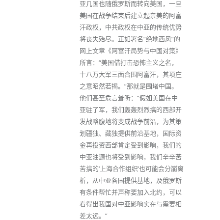
亚几国也随俄罗斯而转向美国，一旦
美国在战争结束后建立起亲美的阿富
汗政权，中共政权在中亚的传统优势
将丧失殆尽。正如署名“绝地西风”的
网上文章《阿富汗局势与中国对策》
所言：“美国借打击恐怖主义之名，
十八万大军三面合围阿富汗，其项庄
之意昭然若揭。”那就是围堵中国。
他们甚至危言耸听：“假如美国在中
亚驻了军，我们轰轰烈烈搞的西部开
发战略腹地将变成战争前沿，为其策
划疆独、藏独提供前沿基地，国际资
金再投资西部肯定受到影响，我们的
中亚油源也将受到影响，我们辛辛苦
苦搞的‘上海合作组织’也可能会分崩离
析，从中亚各国提供基地，及俄罗斯
有条件帮忙并声称要加入北约，可以
看得出我国对中亚影响实在与需要相
差太远。”