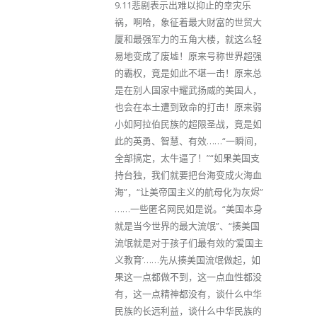
9.11悲剧表示出难以抑止的幸灾乐
祸，啊哈，象征着最大财富的世贸大
厦和最强军力的五角大楼，就这么轻
易地变成了废墟！原来号称世界超强
的霸权，竟是如此不堪一击！原来总
是在别人国家中耀武扬威的美国人，
也会在本土遭到致命的打击！原来弱
小如阿拉伯民族的超限圣战，竟是如
此的英勇、智慧、有效……“一瞬间，
全部搞定，太牛逼了！”“如果美国支
持台独，我们就要把台海变成火海血
海”，“让美帝国主义的航母化为灰烬”
……一些匿名网民如是说。“美国本身
就是当今世界的最大流氓”、“揍美国
流氓就是对于孩子们最有效的‘爱国主
义教育’……先从揍美国流氓做起，如
果这一点都做不到，这一点血性都没
有，这一点精神都没有，谈什么中华
民族的长远利益，谈什么中华民族的