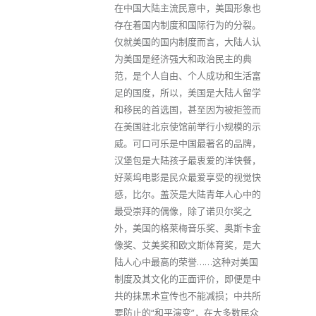
在中国大陆主流民意中，美国形象也
存在着国内制度和国际行为的分裂。
仅就美国的国内制度而言，大陆人认
为美国是经济强大和政治民主的典
范，是个人自由、个人成功和生活富
足的国度，所以，美国是大陆人留学
和移民的首选国，甚至因为被拒签而
在美国驻北京使馆前举行小规模的示
威。可口可乐是中国最著名的品牌，
汉堡包是大陆孩子最衷爱的洋快餐，
好莱坞电影是民众最爱享受的视觉快
感，比尔。盖茨是大陆青年人心中的
最受崇拜的偶像，除了诺贝尔奖之
外，美国的格莱梅音乐奖、奥斯卡金
像奖、艾美奖和欧文斯体育奖，是大
陆人心中最高的荣誉……这种对美国
制度及其文化的正面评价，即便是中
共的抹黑术宣传也不能减损；中共所
要防止的“和平演变”，在大多数民众