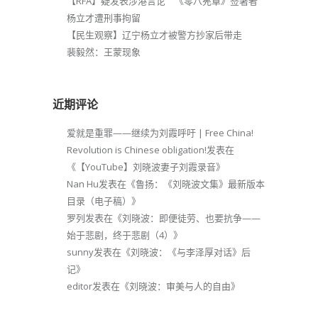
【RFA】疑发表涉港言论 《零八宪章》签署者
杨立才遭刑事拘留
【民生观察】辽宁杨立才被警方抄家后带走
裴毅然：王蒙现象
近期评论
爱就是重罪——继续为刘霞呼吁 | Free China!
Revolution is Chinese obligation!
发表在
《
【YouTube】刘晓波妻子刘霞录音
》
Nan Hu
发表在《
鲁扬：《刘晓波文集》最新版本
目录（电子稿）
》
罗列
发表在《
刘晓波：即便徒劳、也要抗争——
始于悲剧，终于悲剧（4）
》
sunny
发表在《
刘晓波：《与李泽厚对话》后
记
》
editor
发表在《
刘晓波：审美与人的自由
》