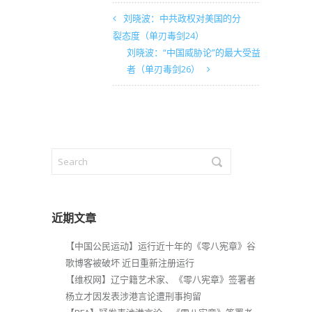
刘晓波：中共政权对美国的分
裂态度（单刃毒剑24）
刘晓波：“中国威胁论”的最大受益
者（单刃毒剑26）
近期文章
【中国公民运动】运行近十年的《零八宪章》谷
歌博客被破坏 近日重新注册运行
【维权网】辽宁籍艺术家、《零八宪章》签署者
杨立才因发表涉港言论遭刑事拘留