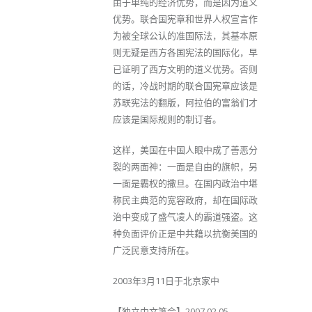
由于单纯的经济优势，而是因为道义
优势。联合国宪章和世界人权宣言作
为被全球公认的准国际法，其基本原
则无疑是西方各国宪法的国际化，早
已证明了西方文明的道义优势。否则
的话，冷战时期的联合国宪章应该是
苏联宪法的翻版，阿拉伯的富翁们才
应该是国际规则的制订者。
这样，美国在中国人眼中成了善恶分
裂的两面神：一面是自由的旗帜，另
一面是霸权的撒旦。在国内政治中堪
称民主典范的宽容政府，却在国际政
治中变成了盛气凌人的霸道强盗。这
种负面评价正是中共藉以抗衡美国的
广泛民意支持所在。
2003年3月11日于北京家中
【独立中文笔会】2007.02.05