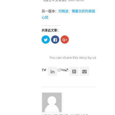
另一版本：
刘晓波：憎慕交织的美国
心结
共享此文章：
点
点
点
击
击
击
以
以
以
在
在
在
Twitter
Facebook
Google+
上
上
上
共
共
共
You can share this story by using your soc
享
享
享
（在
（在
（在
accoun
新
新
新
窗
窗
窗
口
口
口
中
中
中
打
打
打
开）
开）
开）