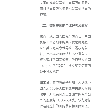
美国的成功就是对世界超强的征服，
而对世界超强的征服也就是对世界的
征服。
（二）嫉恨美国的全球超强及霸权
然而，就美国的国际行为而言，中国
民族主义者眼中的美国就是魔鬼撒
旦：美国是当今世界唯一霸权的象
征，是不遵守国际法和不尊重弱国主
权的蛮横的国际警察，依靠强大的国
力、先进的武器和主流文明话语而四
处干预和挑衅。
如果说，在海湾战争时期，大多数中
国人还沉浸在美国制裁中共屠夫的感
激中，所以民间对美国领导的海湾战
争的态度与中共政权相反，认为对付
萨达姆这样的国内暴君和国际流氓，