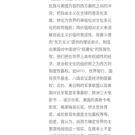
民族与美国为首的西方霸权之间的冲
突；把自由主义在全球的普及化发
展，转化为世界的单极化对文化多元
化的软性殖民；用价值相对主义来消
解自由主义价值的普适性，用赛义德
的“东方主义”提供的理论启示，制造
出美国对中国进行“妖魔化”的民族仇
恨；他们把在世界上具有权威性的经
济、政治和文化的组织称之为西方的
制度性霸权。如WTO、世界银行、国
际货币基金、八国会议是经济制度霸
权；北约、美日韩的军事联盟以及美
国对台军售是军事霸权；欧洲三大电
影节……诺贝尔奖、美国的奥斯卡电
影奖、格莱梅音乐奖、伊文思体育
奖、威尼斯双年展是文化霸权等等。
但是，我认为，由西方确定世界的主
要游戏规则这一现实，在根本上不是