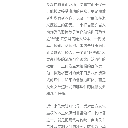
及冷血教育的成功，受毒害的不仅是
只能被动接受灌输的民众，更是灌输
者和教育者本身，以及一个民族在道
义底线上的毁灭。一个把自愿充当人
肉炸弹的恐怖分子当作为信仰而殉难
之“圣徒”来崇拜的庞大群体，一代视
本。拉登、萨达姆、米洛舍维奇为民
族英雄的年轻人，一个让“超限战”这
类高科技的流氓战争观念广泛流行的
社会，一旦再发生大规模的群体运
动，执政者面对的就不再是八九运动
式的理性、和平的非暴力群体，而是
类似文革造反式的非理性的仇恨发泄
和暴力扫荡。
近年来的大陆知识界，反对西方文化
霸权的本土化思潮非常流行，其特征
之一，就是把现代与传统、自由民主
与独裁专制之间的冲突，转变为中华