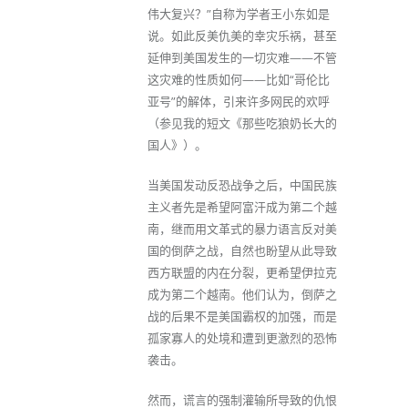
伟大复兴？”自称为学者王小东如是
说。如此反美仇美的幸灾乐祸，甚至
延伸到美国发生的一切灾难——不管
这灾难的性质如何——比如“哥伦比
亚号”的解体，引来许多网民的欢呼
（参见我的短文《那些吃狼奶长大的
国人》）。
当美国发动反恐战争之后，中国民族
主义者先是希望阿富汗成为第二个越
南，继而用文革式的暴力语言反对美
国的倒萨之战，自然也盼望从此导致
西方联盟的内在分裂，更希望伊拉克
成为第二个越南。他们认为，倒萨之
战的后果不是美国霸权的加强，而是
孤家寡人的处境和遭到更激烈的恐怖
袭击。
然而，谎言的强制灌输所导致的仇恨