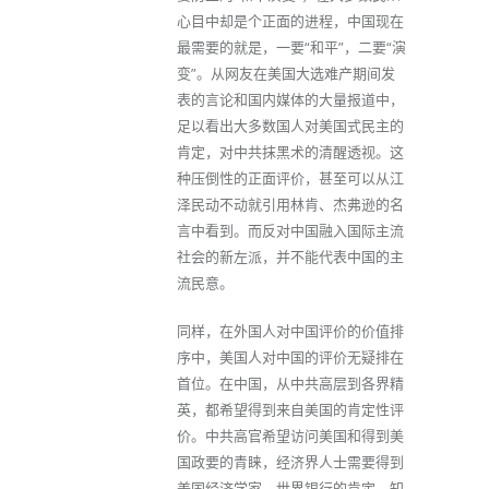
心目中却是个正面的进程，中国现在
最需要的就是，一要“和平”，二要“演
变”。从网友在美国大选难产期间发
表的言论和国内媒体的大量报道中，
足以看出大多数国人对美国式民主的
肯定，对中共抹黑术的清醒透视。这
种压倒性的正面评价，甚至可以从江
泽民动不动就引用林肯、杰弗逊的名
言中看到。而反对中国融入国际主流
社会的新左派，并不能代表中国的主
流民意。
同样，在外国人对中国评价的价值排
序中，美国人对中国的评价无疑排在
首位。在中国，从中共高层到各界精
英，都希望得到来自美国的肯定性评
价。中共高官希望访问美国和得到美
国政要的青睐，经济界人士需要得到
美国经济学家、世界银行的肯定，知