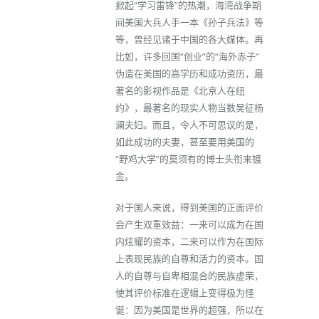
掀起“学习雷锋”的热潮，海湾战争期
间美国大兵人手一本《孙子兵法》等
等，曾经见诸于中国的各大媒体。再
比如，许多回国“创业”的“海外赤子”
伪造在美国的高学历和成功资历，最
著名的影视作品是《北京人在纽
约》，最著名的现实人物当数吴征杨
澜夫妇。而且，令人不可思议的是，
如此成功的夫妻，甚至要用美国的
“野鸡大学”的莫须有的博士头衔来镀
金。
对于国人来说，得到美国的正面评价
会产生双重效益：一来可以成为在国
内炫耀的资本，二来可以作为在国际
上表现民族的自尊和活力的资本。国
人的自尊与自卑相混合的民族虚荣，
使其评价标准在逻辑上变得极为怪
诞：因为美国是世界的超强，所以在