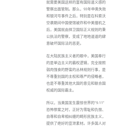
就需要美国这样的富有国际道义感的
警察出面管制。那么，93年申奥失败
和银河号事件之后，特别是在科索沃
空袭期间中国使馆被炸和中美撞机之
后，美国就由捍卫国际正义规则的秉
公执法的警察，变成了地地道道的肆
意破坏国际法的恶吏。
在大陆民族主义者的眼中，美国奉行
的是单边主义的霸权逻辑，完全按照
弱肉强食的野蛮的丛林规则行事，是
不尊重别国的主权和尊严的侵略者，
也是不尊重其他大国的意见和联合国
权威的国际霸主。
所以，当美国发生震惊世界的“9.11”
恐怖惨案之时，正好为雪耻和仇恨、
自尊和自卑相纠缠的畸形民族主义，
提供了绝好的宣泄素材。许多国人对