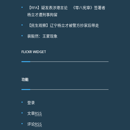
【RFA】疑发表涉港言论 《零八宪章》签署者
杨立才遭刑事拘留
【民生观察】辽宁杨立才被警方抄家后带走
裴毅然：王蒙现象
FLICKR WIDGET
功能
登录
文章
RSS
评论
RSS