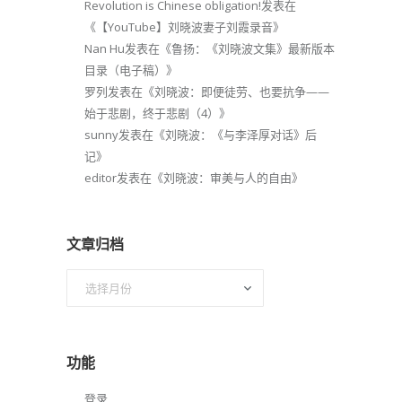
Revolution is Chinese obligation!
发表在
《
【YouTube】刘晓波妻子刘霞录音
》
Nan Hu
发表在《
鲁扬：《刘晓波文集》最新版本
目录（电子稿）
》
罗列
发表在《
刘晓波：即便徒劳、也要抗争——
始于悲剧，终于悲剧（4）
》
sunny
发表在《
刘晓波：《与李泽厚对话》后
记
》
editor
发表在《
刘晓波：审美与人的自由
》
文章归档
文
章
归
档
功能
登录