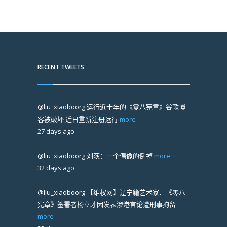
RECENT TWEETS
@liu_xiaoboorg
运行近十年的《零八宪章》谷歌博
客被破坏 近日重新注册运行
more
27 days ago
@liu_xiaoboorg
刘荻：一个偶像的倒掉
more
32 days ago
@liu_xiaoboorg
【维权网】辽宁籍艺术家、《零八
宪章》签署者杨立才因发表涉港言论遭刑事拘留
more