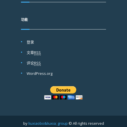
功能
登录
文章
RSS
评论
RSS
WordPress.org
by
liuxiaobo&liuxia; group
© All rights reserved