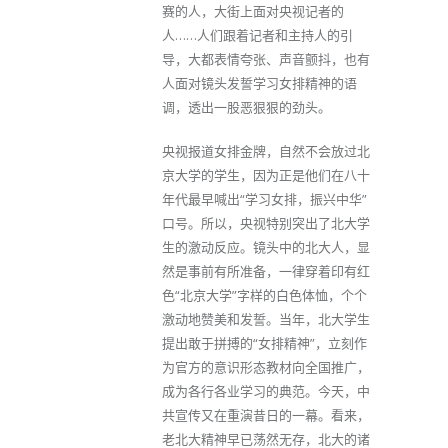
赛的人，大街上面对央视记者的
人……人们跟着记者和主持人的引
导，大都表情夸张、声音颤抖，也有
人面对镜头发誓学习女排精神的语
调，透出一股恶狠狠的劲头。
央视报道女排金牌，自然不会放过北
京大学的学生，因为正是他们在八十
年代最早喊出“学习女排，振兴中华”
口号。所以，央视特别突出了北大学
生的激动反应。镜头中的北大人，显
然是事前有所准备，一律穿着印有红
色“北京大学”字样的白色体恤，个个
激动地赞美和发誓。当年，北大学生
提出敢于拼搏的“女排精神”，立刻作
为官方的意识形态教材向全国推广，
成为各行各业学习的典范。今天，中
共宣传又在重演昔日的一幕。看来，
老北大精神早已荡然无存，北大的诸