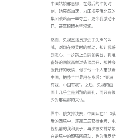
中国姑娘邢惠娜，在最后的冲刺时
刻，她突然加速，力压埃塞俄比亚的
集团战略而一举夺金，更令我激动不
已，甚至眼睛有些湿润。
然而，央视直播员那近于失声的叫
喊，刘翔在领奖时的举动，却让我感
到恶心：一步跳上金牌领奖台，将准
备好的国旗高举过头顶展开，那种夸
张做作的表情，似乎他一个人带领着
中国，把整个世界甩在身后：“亚洲
有我，中国有我”。之后，央视的画
面上几乎全是刘翔的面孔，而只有很
少对邢惠娜的采访。
看中、俄女排决赛，中国队在2：0落
后的困境中，连赢三局获得金牌，电
视机前的我和妻子，再次被女排姑娘
在逆境中的顽强所感动，也为俄罗斯