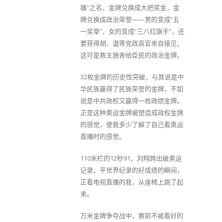
雄”之名，金牌兑换成大把奖金，金
牌兑换成政治荣誉——男的变成“五
一奖章”，女的变成“三八红旗手”，还
要获得胡、温等党政高官亲自接见，
这可是救主施舍给臣民的政治金牌。
32枚金牌的历史性突破，与其说是中
华民族赢得了民族荣誉的金牌，不如
说是中共政权又赢得一枚政绩金牌。
正是这种奥运金牌被塑造成政权金牌
的感觉，使我多少了解了自己看奥运
直播时的感觉。
110米栏的12秒91，刘翔跨出破奥运
记录、平世界纪录的好成绩的瞬间，
正看电视直播的我，从座椅上跳了起
来。
万米金牌争夺战中，赛前不被看好的