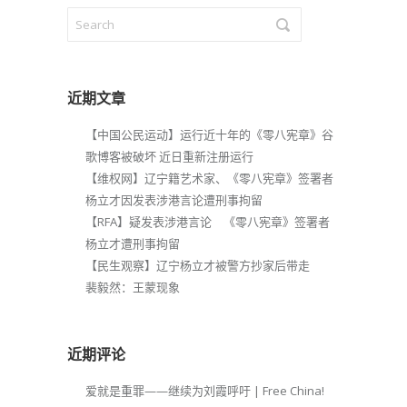
近期文章
【中国公民运动】运行近十年的《零八宪章》谷
歌博客被破坏 近日重新注册运行
【维权网】辽宁籍艺术家、《零八宪章》签署者
杨立才因发表涉港言论遭刑事拘留
【RFA】疑发表涉港言论 《零八宪章》签署者
杨立才遭刑事拘留
【民生观察】辽宁杨立才被警方抄家后带走
裴毅然：王蒙现象
近期评论
爱就是重罪——继续为刘霞呼吁 | Free China!