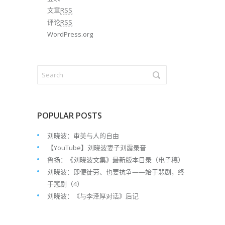
文章
RSS
评论
RSS
WordPress.org
POPULAR POSTS
刘晓波：审美与人的自由
【YouTube】刘晓波妻子刘霞录音
鲁扬：《刘晓波文集》最新版本目录（电子稿）
刘晓波：即便徒劳、也要抗争——始于悲剧，终
于悲剧（4）
刘晓波：《与李泽厚对话》后记