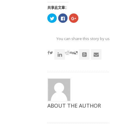
共享此文章：
点
点
点
击
击
击
以
以
以
在
在
在
Twitter
Facebook
Google+
上
上
上
共
共
共
You can share this story by using your soc
享
享
享
（在
（在
（在
accoun
新
新
新
窗
窗
窗
口
口
口
中
中
中
打
打
打
开）
开）
开）
ABOUT THE AUTHOR