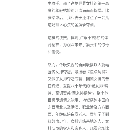
主攻手、那个占据世界女排的第一高
度的年轻姑娘的泪流满面而惋惜。比
赛结束后，我和妻子还评点了一会儿
这场扣人心弦的金牌争夺战。
这样的决赛，体现了“永不言败”的体
育精神，为观众带来了紧张中的惊奇
和愉悦。
然而，今晚央视的新闻联播以大篇幅
宣传女排夺冠，紧接着《焦点访谈》
又做了女排夺冠专辑，回顾女排的昔
日辉煌，重提八十年代的“老女排”精
神，高调赞美“新女排精神”。整个节
目极尽煽情之能事，地域横跨中国的
东西南北以及港澳，职业涉及方方面
面，年龄纵跨白发老人、青年学子到
红领巾少年，女排训练基地的人，女
排队员的家人和家乡人，观看这场比