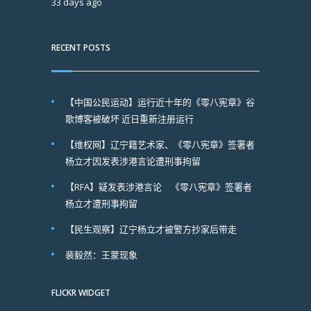
33 days ago
RECENT POSTS
【中国公民运动】运行近十年的《零八宪章》谷
歌博客被破坏 近日重新注册运行
【维权网】辽宁籍艺术家、《零八宪章》签署者
杨立才因发表涉港言论遭刑事拘留
【RFA】疑发表涉港言论 《零八宪章》签署者
杨立才遭刑事拘留
【民生观察】辽宁杨立才被警方抄家后带走
裴毅然：王蒙现象
FLICKR WIDGET