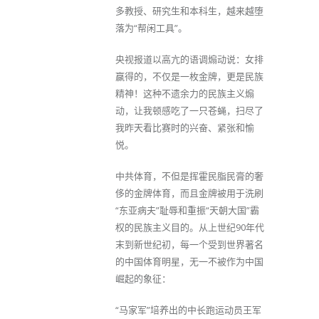
多教授、研究生和本科生，越来越堕
落为“帮闲工具”。
央视报道以高亢的语调煽动说：女排
赢得的，不仅是一枚金牌，更是民族
精神！这种不遗余力的民族主义煽
动，让我顿感吃了一只苍蝇，扫尽了
我昨天看比赛时的兴奋、紧张和愉
悦。
中共体育，不但是挥霍民脂民膏的奢
侈的金牌体育，而且金牌被用于洗刷
“东亚病夫”耻辱和重振“天朝大国”霸
权的民族主义目的。从上世纪90年代
末到新世纪初，每一个受到世界著名
的中国体育明星，无一不被作为中国
崛起的象征：
“马家军”培养出的中长跑运动员王军