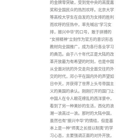
的金牌零突破，受到党中央的高度嘉
奖和全国民众的热烈欢呼。北京大学
等高校大学生在自发的为女排的胜利
而欢呼的狂热中，率先喊出“学习女
排，振兴中华”的口号，敢于拼搏的
“女排精神”立刻作为官方的意识形态
教材向全国推广，成为各行各业学习
的典范。由于八十年代正是大陆的改
革开放最为有希望的时刻，也是中国
从全面对抗的外交走向全面交往的外
交的时代，邓小平在国内外的声望如
日中天，并获得了世界上头号帝国主
义的美国的承认。刚刚打开的国门让
中国人在令人眼花缭乱的西洋景中，
看到了另一种美妙的生活，西化的浪
潮一浪高过一浪。那时的大陆中国，
虽然也有“振兴中华”的情结，但是基
本上是一种“师夷之长技以制夷”的学
习心态，主要强调正面的对外开放，