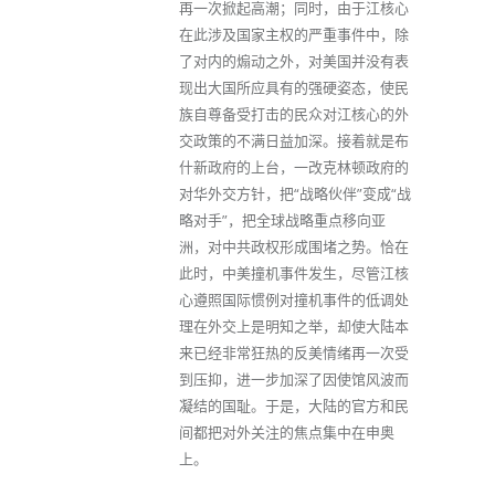
再一次掀起高潮；同时，由于江核心
在此涉及国家主权的严重事件中，除
了对内的煽动之外，对美国并没有表
现出大国所应具有的强硬姿态，使民
族自尊备受打击的民众对江核心的外
交政策的不满日益加深。接着就是布
什新政府的上台，一改克林顿政府的
对华外交方针，把“战略伙伴”变成“战
略对手”，把全球战略重点移向亚
洲，对中共政权形成围堵之势。恰在
此时，中美撞机事件发生，尽管江核
心遵照国际惯例对撞机事件的低调处
理在外交上是明知之举，却使大陆本
来已经非常狂热的反美情绪再一次受
到压抑，进一步加深了因使馆风波而
凝结的国耻。于是，大陆的官方和民
间都把对外关注的焦点集中在申奥
上。