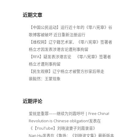
近期文章
【中国公民运动】运行近十年的《零八宪章》谷
歌博客被破坏 近日重新注册运行
【维权网】辽宁籍艺术家、《零八宪章》签署者
杨立才因发表涉港言论遭刑事拘留
【RFA】疑发表涉港言论 《零八宪章》签署者
杨立才遭刑事拘留
【民生观察】辽宁杨立才被警方抄家后带走
裴毅然：王蒙现象
近期评论
爱就是重罪——继续为刘霞呼吁 | Free China!
Revolution is Chinese obligation!
发表在
《
【YouTube】刘晓波妻子刘霞录音
》
Nan Hu
发表在《
鲁扬：《刘晓波文集》最新版本