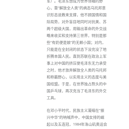
军）。毛泽东想成为世界领袖的野
心，靠“解放全人类”的病态乌托邦意
识形态说教来支撑，他不顾国情和国
际局势，对外盲目地同时对抗美、苏
两个超级大国，用输出革命的外交战
略来收买和支持第三世界，特别是那
些“有奶便是娘”的无赖小国；对内，
只能是在全封闭的状态下没完没了地
折腾本国人民。直到苏联在政治上军
事上对中国的挤压使毛泽东无力承受
之时，他才放弃解放全人类的乌托邦
和称霸野心，以实用主义的态度与美
国结盟。于是，在世界独占熬头的中
国乒乓球，再次充当了毛泽东的外交
工具。
在邓小平时代，民族主义凝缩在“振
兴中华”的呐喊声中，中国女排的崛
起以及五连冠，1984年洛山矶奥运会