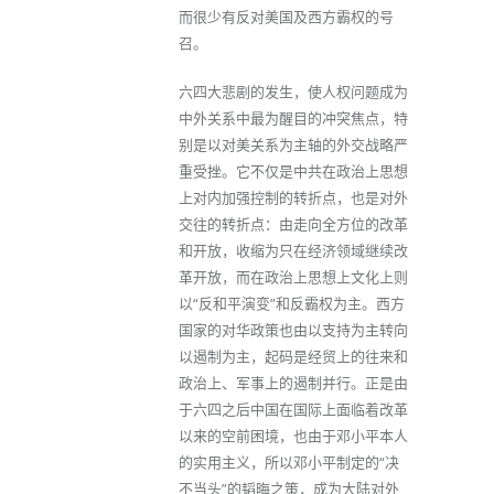
而很少有反对美国及西方霸权的号
召。
六四大悲剧的发生，使人权问题成为
中外关系中最为醒目的冲突焦点，特
别是以对美关系为主轴的外交战略严
重受挫。它不仅是中共在政治上思想
上对内加强控制的转折点，也是对外
交往的转折点：由走向全方位的改革
和开放，收缩为只在经济领域继续改
革开放，而在政治上思想上文化上则
以“反和平演变”和反霸权为主。西方
国家的对华政策也由以支持为主转向
以遏制为主，起码是经贸上的往来和
政治上、军事上的遏制并行。正是由
于六四之后中国在国际上面临着改革
以来的空前困境，也由于邓小平本人
的实用主义，所以邓小平制定的“决
不当头”的韬晦之策，成为大陆对外