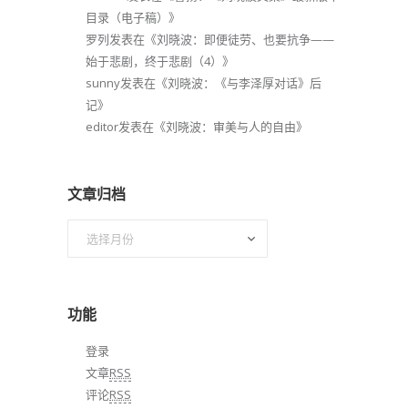
目录（电子稿）
》
罗列
发表在《
刘晓波：即便徒劳、也要抗争——
始于悲剧，终于悲剧（4）
》
sunny
发表在《
刘晓波：《与李泽厚对话》后
记
》
editor
发表在《
刘晓波：审美与人的自由
》
文章归档
文
章
归
档
功能
登录
文章
RSS
评论
RSS