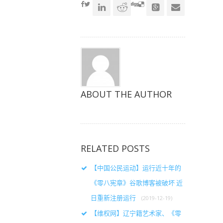
窗
窗
窗
口
口
口
中
中
中
打
打
打
开）
开）
开）
ABOUT THE AUTHOR
RELATED POSTS
【中国公民运动】运行近十年的
《零八宪章》谷歌博客被破坏 近
日重新注册运行
(2019-12-19)
【维权网】辽宁籍艺术家、《零