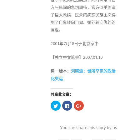
方与民间的急切期待，官方似乎创造
了巨大政绩，民众的病态民族主义得
到了自卑转向自傲、媚外转向仇外的
宣泄。
2001年7月18日于北京家中
【独立中文笔会】2007.01.10
另一版本：
刘晓波：世所罕见的政治
化奥运
共享此文章：
点
点
点
击
击
击
以
以
以
在
在
在
Twitter
Facebook
Google+
上
上
上
共
共
共
You can share this story by using your soc
享
享
享
（在
（在
（在
accoun
新
新
新