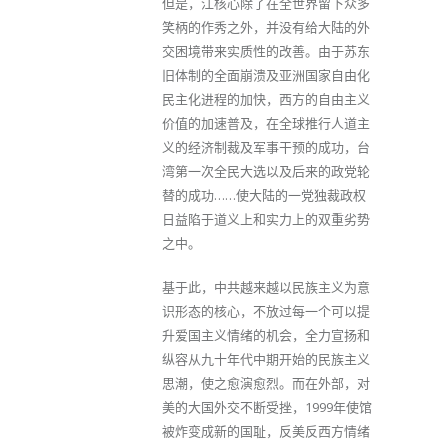
但是，江核心除了在全世界留下众多
笑柄的作秀之外，并没有给大陆的外
交困境带来实质性的改善。由于苏东
旧体制的全面崩溃及亚洲国家自由化
民主化进程的加快，西方的自由主义
价值的加速普及，在全球推行人道主
义的经济制裁及军事干预的成功，台
湾第一次全民大选以及后来的政党轮
替的成功……使大陆的一党独裁政权
日益陷于道义上和实力上的双重劣势
之中。
基于此，中共越来越以民族主义为意
识形态的核心，不放过每一个可以提
升爱国主义情绪的机会，全力宣扬和
纵容从九十年代中期开始的民族主义
思潮，使之愈演愈烈。而在外部，对
美的大国外交不断受挫，1999年使馆
被炸变成新的国耻，反美反西方情绪