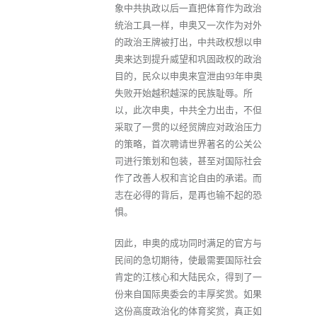
象中共执政以后一直把体育作为政治
统治工具一样，申奥又一次作为对外
的政治王牌被打出，中共政权想以申
奥来达到提升威望和巩固政权的政治
目的，民众以申奥来宣泄由93年申奥
失败开始越积越深的民族耻辱。所
以，此次申奥，中共全力出击，不但
采取了一贯的以经贸牌应对政治压力
的策略，首次聘请世界著名的公关公
司进行策划和包装，甚至对国际社会
作了改善人权和言论自由的承诺。而
志在必得的背后，是再也输不起的恐
惧。
因此，申奥的成功同时满足的官方与
民间的急切期待，使最需要国际社会
肯定的江核心和大陆民众，得到了一
份来自国际奥委会的丰厚奖赏。如果
这份高度政治化的体育奖赏，真正如