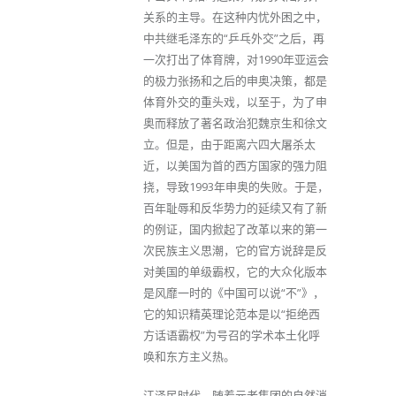
关系的主导。在这种内忧外困之中，
中共继毛泽东的“乒乓外交”之后，再
一次打出了体育牌，对1990年亚运会
的极力张扬和之后的申奥决策，都是
体育外交的重头戏，以至于，为了申
奥而释放了著名政治犯魏京生和徐文
立。但是，由于距离六四大屠杀太
近，以美国为首的西方国家的强力阻
挠，导致1993年申奥的失败。于是，
百年耻辱和反华势力的延续又有了新
的例证，国内掀起了改革以来的第一
次民族主义思潮，它的官方说辞是反
对美国的单级霸权，它的大众化版本
是风靡一时的《中国可以说“不”》，
它的知识精英理论范本是以“拒绝西
方话语霸权”为号召的学术本土化呼
唤和东方主义热。
江泽民时代，随着元老集团的自然消