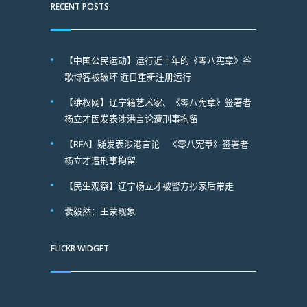
RECENT POSTS
【中国公民运动】运行近十年的《零八宪章》谷
歌博客被破坏 近日重新注册运行
【维权网】辽宁籍艺术家、《零八宪章》签署者
杨立才因发表涉港言论遭刑事拘留
【RFA】疑发表涉港言论 《零八宪章》签署者
杨立才遭刑事拘留
【民生观察】辽宁杨立才被警方抄家后带走
裴毅然：王蒙现象
FLICKR WIDGET