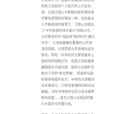
失和江泽民的个人权力的上升及巩
固，正如江核心不断提出新的理论来
代替毛思想和邓理论一样，在民族主
义不断高涨的鼓荡下，江核心也提出
了“中华民族的伟大复兴”的新口号，
以代替毛时代“站起来”和邓时代“振兴
中华”，江泽民屡屡在重要的公开讲
话的结尾，以突然高亢声音喊出这句
誓言。同时，中共的外交虽然基本上
延续邓的韬晦方针，但是江泽民越来
越想成为大国元首，逐步以大国外交
取代了邓的“韬光养晦”，抓紧参与国
际事务和提升军力。96年的大规模对
台军事演习、97年的香港回归和出访
美国、98年克林顿的访华以及与俄罗
斯的结盟……成为江核心主政后的展
示大国外交的重头戏。