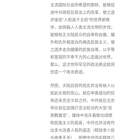
主流国际社会所希望的那样，能够促
进中共政权在政治上的改革，使之逐
步接受“人权高于主权”的世界新秩
序，加快融入人类主流文明的步伐；
能够校正大陆民众的自卑和自傲、媚
外和仇外相混合的病态民族主义，使
之逐步走向健康的民族自尊，以平等
和宽容的不卑不亢的心态面对世界，
那么，这次世所罕见的政治奥运就将
创造一个政治奇迹。
然而，大陆目前的现实并没有给人以
如此乐观的信心。就在申奥成功的狂
热还未完全冷却之时，中共就在北京
举办旨在加强打击法轮功的大型“反
邪教展览”，媒体中充斥着歌功颂德
和民族主义的高音，中共也并没有作
出多大改善人权的姿态（释放李少民
与申奥无关），即便中共因此释放几