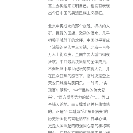
需主办奥运来证明自己，也没有表现
出今日中国的奥运民族主义癫狂。
北京申奥成功的那个夜晚，拥挤的人
群、挥舞的国旗、激动的泪水、几乎
把嗓子喊劈了的欢呼，中国似乎变成
了沸腾的民族主义大锅，北京一百多
万人上街欢庆，全国主要大城市彻夜
狂欢；中共最高决策层的全体成员，
不但出席中华世纪坛的庆祝大会，并
在民众狂热的感召下，临时决定登上
天安门城楼与民同乐。一时间，“实
现百年梦想”、“中华民族的伟大复
兴”、“西方反华势力的破产”……等口
号铺天盖地。而支撑着这种狂热情绪
的，正是“百年耻辱”和“东亚病夫”的
历史所固化的雪耻情结和自卑心理，
更是大国崛起的的强国心态的和称霸
野心。在其他方面的成就还不足以作