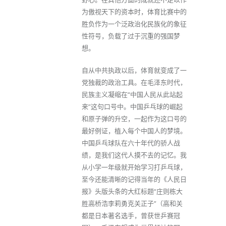
为傲视天下的资本时，体育比赛中的
胜负作为一个泛政治化民族化的象征
性符号，负载了过于沉重的强国梦
想。
自从中共执政以后，体育就变成了一
党独裁的政治工具。在毛泽东时代，
民族主义凝缩在“中国人民从此站起
来”这句口号中。中国乒乓球的崛起
和原子弹的升空，一起作为这口号的
最好例证，植入每个中国人的梦境。
中国乒乓球队在六十年代的骄人战
绩，是我们这代人摸不去的记忆。我
从小学一年级就开始学习打乒乓球，
至今还能清晰的记得当年的《人民日
报》头版头条的大红标题“庄则栋大
胜高桥浩李莉勇克关正子”（高和关
都是日本著名选手，曾获世乒赛冠