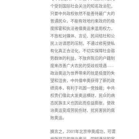
个受到国际社会关注的知名政治犯，
只要中共政权依然不能善待最广大的
普通民众，不能有效地约束政府的极
度挥霍和执法者借奥运来滥用权力，
不放松对媒体、言论、民间结社和公
民上访请愿的压制，不通过修宪使私
有化真正合法化，不切实保障社会弱
势群体的利益，不放弃陈旧的户籍制
度来改善广大农民的受歧视境遇……
政治奥运为世界带来的就是极度的失
望和沮丧，中共借申奥获得了新的政
绩资本，有利于巩固一党独裁；中共
权贵们借此大发奥运横财，民众的病
态民族主义也因此而愈益膨胀，使政
治奥运变成劳民伤财、扰民害民的腐
败奥运。
换言之，2001年北京申奥成功，可谓
世所罕见的政治奥运，同时满足的官