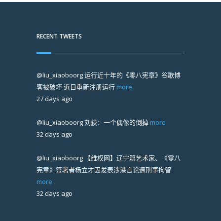
RECENT TWEETS
@liu_xiaoboorg
运行近十年的《零八宪章》谷歌博
客被破坏 近日重新注册运行
more
27 days ago
@liu_xiaoboorg
刘荻：一个偶像的倒掉
more
32 days ago
@liu_xiaoboorg
【维权网】辽宁籍艺术家、《零八
宪章》签署者杨立才因发表涉港言论遭刑事拘留
more
32 days ago