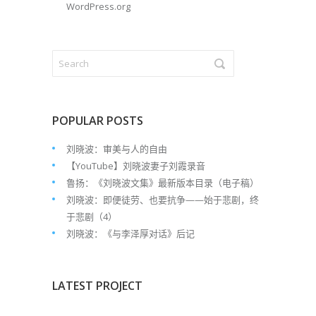
WordPress.org
POPULAR POSTS
刘晓波：审美与人的自由
【YouTube】刘晓波妻子刘霞录音
鲁扬：《刘晓波文集》最新版本目录（电子稿）
刘晓波：即便徒劳、也要抗争——始于悲剧，终
于悲剧（4）
刘晓波：《与李泽厚对话》后记
LATEST PROJECT