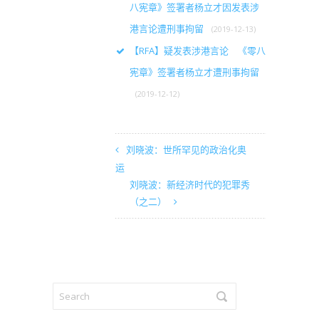
八宪章》签署者杨立才因发表涉
港言论遭刑事拘留
(2019-12-13)
【RFA】疑发表涉港言论 《零八
宪章》签署者杨立才遭刑事拘留
(2019-12-12)
刘晓波：世所罕见的政治化奥
运
刘晓波：新经济时代的犯罪秀
（之二）