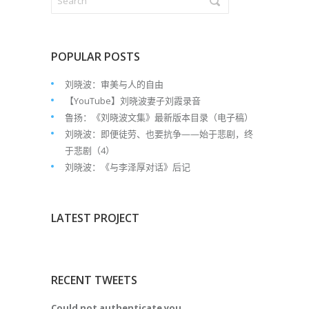
POPULAR POSTS
刘晓波：审美与人的自由
【YouTube】刘晓波妻子刘霞录音
鲁扬：《刘晓波文集》最新版本目录（电子稿）
刘晓波：即便徒劳、也要抗争——始于悲剧，终
于悲剧（4）
刘晓波：《与李泽厚对话》后记
LATEST PROJECT
RECENT TWEETS
Could not authenticate you.