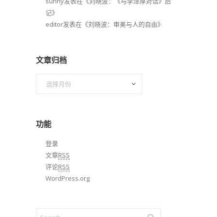
sunny
发表在《
刘晓波：《与李泽厚对话》后
记
》
editor
发表在《
刘晓波：审美与人的自由
》
文章归档
文
章
归
档
功能
登录
文章
RSS
评论
RSS
WordPress.org