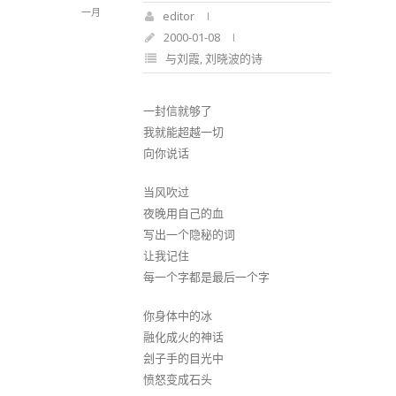
一月
editor
2000-01-08
与刘霞
,
刘晓波的诗
一封信就够了
我就能超越一切
向你说话
当风吹过
夜晚用自己的血
写出一个隐秘的词
让我记住
每一个字都是最后一个字
你身体中的冰
融化成火的神话
刽子手的目光中
愤怒变成石头