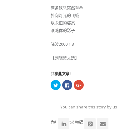
两条铁轨突然重叠
扑向灯光的飞蛾
以永恒的姿态
跟随你的影子
晓波2000.1.8
【刘晓波文选】
共享此文章：
点
点
点
击
击
击
以
以
以
在
在
在
Twitter
Facebook
Google+
上
上
上
共
共
共
You can share this story by using your soc
享
享
享
（在
（在
（在
accoun
新
新
新
窗
窗
窗
口
口
口
中
中
中
打
打
打
开）
开）
开）