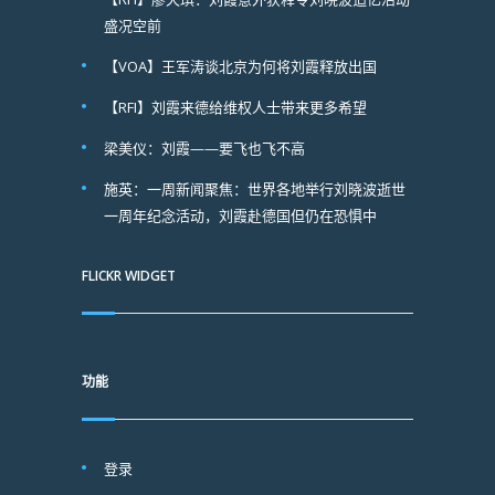
盛况空前
【VOA】王军涛谈北京为何将刘霞释放出国
【RFI】刘霞来德给维权人士带来更多希望
梁美仪：刘霞——要飞也飞不高
施英：一周新闻聚焦：世界各地举行刘晓波逝世
一周年纪念活动，刘霞赴德国但仍在恐惧中
FLICKR WIDGET
功能
登录