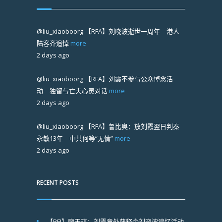
@liu_xiaoboorg
【RFA】刘晓波逝世一周年 港人
陆客齐追悼
more
2 days ago
@liu_xiaoboorg
【RFA】刘霞不参与公众悼念活
动 独留与亡夫心灵对话
more
2 days ago
@liu_xiaoboorg
【RFA】鲁比奥：放刘霞翌日判秦
永敏13年 中共何等“无情”
more
2 days ago
RECENT POSTS
【RFI】廖天琪：刘霞意外获释令刘晓波追忆活动