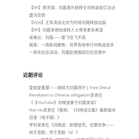
【RFI】廖天琪：刘霞意外获释令刘晓波追忆活动
盛况空前
【VOA】王军涛谈北京为何将刘霞释放出国
【RFI】刘霞来德给维权人士带来更多希望
梁美仪：刘霞——要飞也飞不高
施英：一周新闻聚焦：世界各地举行刘晓波逝世
一周年纪念活动，刘霞赴德国但仍在恐惧中
近期评论
爱就是重罪——继续为刘霞呼吁 | Free China!
Revolution is Chinese obligation!
发表在
《
【YouTube】刘晓波妻子刘霞录音
》
Nan Hu
发表在《
鲁扬：《刘晓波文集》最新版本
目录（电子稿）
》
罗列
发表在《
刘晓波：即便徒劳、也要抗争——
始于悲剧，终于悲剧（4）
》