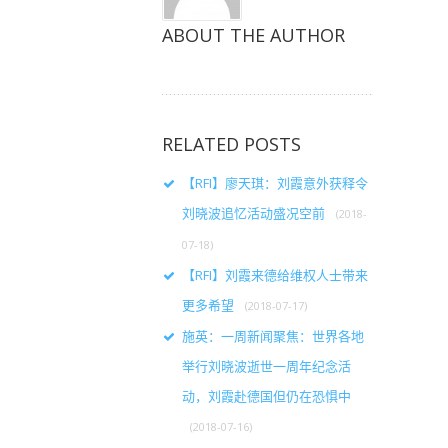
ABOUT THE AUTHOR
RELATED POSTS
【RFI】廖天琪：刘霞意外获释令
刘晓波追忆活动盛况空前
(2018-
07-18)
【RFI】刘霞来德给维权人士带来
更多希望
(2018-07-17)
施英：一周新闻聚焦：世界各地
举行刘晓波逝世一周年纪念活
动，刘霞赴德国但仍在恐惧中
(2018-07-16)