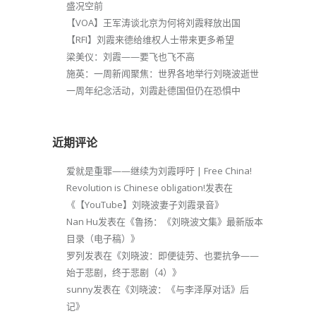
盛况空前
【VOA】王军涛谈北京为何将刘霞释放出国
【RFI】刘霞来德给维权人士带来更多希望
梁美仪：刘霞——要飞也飞不高
施英：一周新闻聚焦：世界各地举行刘晓波逝世
一周年纪念活动，刘霞赴德国但仍在恐惧中
近期评论
爱就是重罪——继续为刘霞呼吁 | Free China!
Revolution is Chinese obligation!
发表在
《
【YouTube】刘晓波妻子刘霞录音
》
Nan Hu
发表在《
鲁扬：《刘晓波文集》最新版本
目录（电子稿）
》
罗列
发表在《
刘晓波：即便徒劳、也要抗争——
始于悲剧，终于悲剧（4）
》
sunny
发表在《
刘晓波：《与李泽厚对话》后
记
》