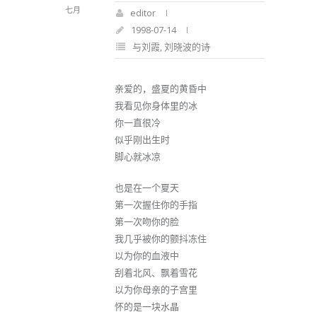
七月
editor
1998-07-14
与刘霞
,
刘晓波的诗
亲爱的，盛夏的黄昏中
我看见你身体里的冰
你一直很冷
似乎刚出生时
脚心就冰凉
也是在一个夏天
第一次握住你的手指
第一次吻你的脸
我几乎被你的颤抖冻住
以为你的血液中
刮着北风、飘着雪花
以为你母亲的子宫里
怀的是一块水晶