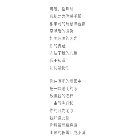
每晚，临睡前
我都要为你暖手脚
相亲时的喘息挂着霜
高潮后的微笑
如同冰凌的闪光
你的脚趾
冻住了我的心跳
我不知道
如何融化你
你在酒吧的烟雾中
把一块透明的冰
放进我的酒杯
一串气泡升起
你的目光沁凉
我知道此刻
你想着西藏高原
山顶的积雪汇成小溪