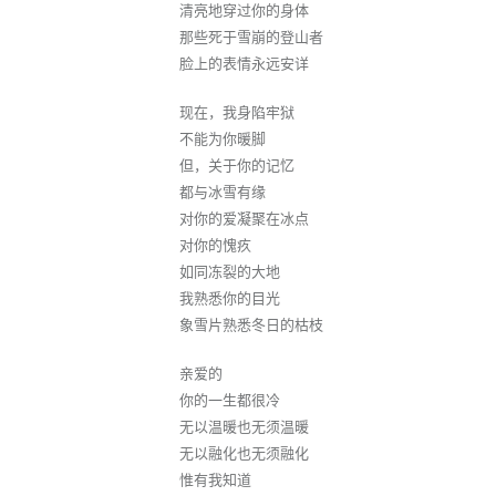
清亮地穿过你的身体
那些死于雪崩的登山者
脸上的表情永远安详
现在，我身陷牢狱
不能为你暖脚
但，关于你的记忆
都与冰雪有缘
对你的爱凝聚在冰点
对你的愧疚
如同冻裂的大地
我熟悉你的目光
象雪片熟悉冬日的枯枝
亲爱的
你的一生都很冷
无以温暖也无须温暖
无以融化也无须融化
惟有我知道