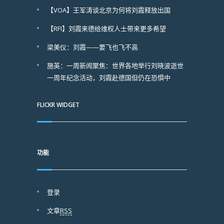
【VOA】王军涛谈北京为何将刘霞释放出国
【RFI】刘霞来德给维权人士带来更多希望
梁美仪：刘霞——要飞也飞不高
施英：一周新闻聚焦：世界各地举行刘晓波逝世
一周年纪念活动，刘霞赴德国但仍在恐惧中
FLICKR WIDGET
功能
登录
文章
RSS