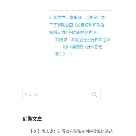
徐文立、秦永敏、毛国良：关
于签署联合国《公民权利和政治
权利公约》问题的原则声明
刘晓波：启蒙之光照亮自由之路
——狱中读康德《什么是启
蒙？》
近期文章
【RFI】廖天琪：刘霞意外获释令刘晓波追忆活动