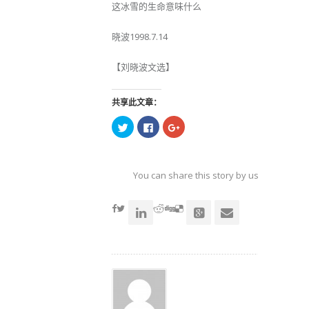
这冰雪的生命意味什么
晓波1998.7.14
【刘晓波文选】
共享此文章：
点
点
点
击
击
击
以
以
以
在
在
在
Twitter
Facebook
Google+
上
上
上
共
共
共
You can share this story by using your soc
享
享
享
（在
（在
（在
accoun
新
新
新
窗
窗
窗
口
口
口
中
中
中
打
打
打
开）
开）
开）