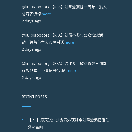
@liu_xiaoboorg
【RFA】刘晓波逝世一周年 港人
陆客齐追悼
more
2 days ago
@liu_xiaoboorg
【RFA】刘霞不参与公众悼念活
动 独留与亡夫心灵对话
more
2 days ago
@liu_xiaoboorg
【RFA】鲁比奥：放刘霞翌日判秦
永敏13年 中共何等“无情”
more
2 days ago
RECENT POSTS
【RFI】廖天琪：刘霞意外获释令刘晓波追忆活动
盛况空前