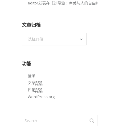
editor
发表在《
刘晓波：审美与人的自由
》
文章归档
文
章
归
档
功能
登录
文章
RSS
评论
RSS
WordPress.org