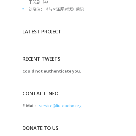
于悲剧（4）
刘晓波：《与李泽厚对话》后记
LATEST PROJECT
RECENT TWEETS
Could not authenticate you.
CONTACT INFO
E-Mail:
service@liu-xiaobo.org
DONATE TO US