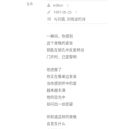
五月
editor
1997-05-25
与刘霞
,
刘晓波的诗
一瞬间，你感到
这个夜晚的紧张
钥匙在锁孔中反复转动
门开时，已是黎明
他进屋了
你正在餐桌边发呆
当你感到怀中的爱
越来越丰满
他的目光中
却闪出一丝犹疑
你知道这样的夜晚
会发生什么