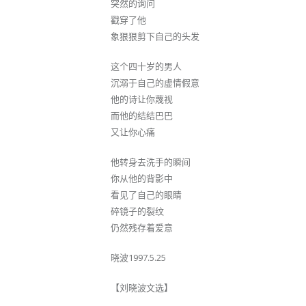
突然的询问
戳穿了他
象狠狠剪下自己的头发
这个四十岁的男人
沉溺于自己的虚情假意
他的诗让你蔑视
而他的结结巴巴
又让你心痛
他转身去洗手的瞬间
你从他的背影中
看见了自己的眼睛
碎镜子的裂纹
仍然残存着爱意
晓波1997.5.25
【刘晓波文选】