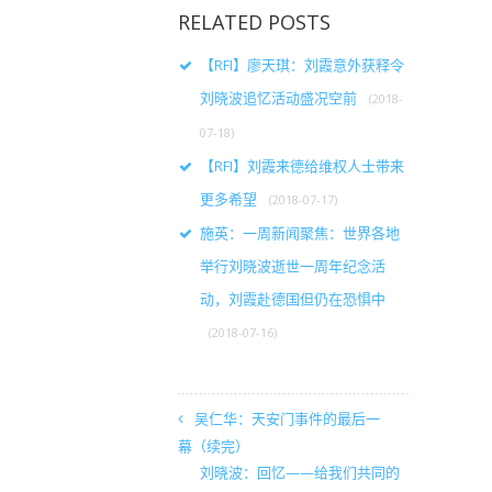
RELATED POSTS
【RFI】廖天琪：刘霞意外获释令
刘晓波追忆活动盛况空前
(2018-
07-18)
【RFI】刘霞来德给维权人士带来
更多希望
(2018-07-17)
施英：一周新闻聚焦：世界各地
举行刘晓波逝世一周年纪念活
动，刘霞赴德国但仍在恐惧中
(2018-07-16)
吴仁华：天安门事件的最后一
幕（续完）
刘晓波：回忆——给我们共同的