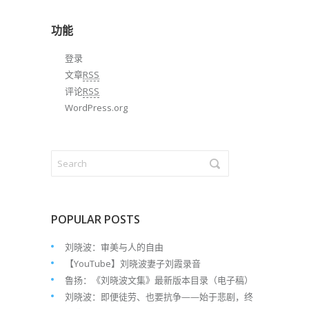
档
功能
登录
文章
RSS
评论
RSS
WordPress.org
POPULAR POSTS
刘晓波：审美与人的自由
【YouTube】刘晓波妻子刘霞录音
鲁扬：《刘晓波文集》最新版本目录（电子稿）
刘晓波：即便徒劳、也要抗争——始于悲剧，终