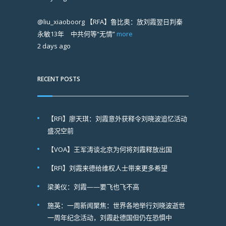
@liu_xiaoboorg
【RFA】鲁比奥：放刘霞翌日判秦
永敏13年 中共何等“无情”
more
2 days ago
RECENT POSTS
【RFI】廖天琪：刘霞意外获释令刘晓波追忆活动
盛况空前
【VOA】王军涛谈北京为何将刘霞释放出国
【RFI】刘霞来德给维权人士带来更多希望
梁美仪：刘霞——要飞也飞不高
施英：一周新闻聚焦：世界各地举行刘晓波逝世
一周年纪念活动，刘霞赴德国但仍在恐惧中