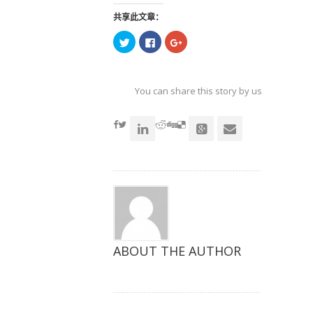
共享此文章：
点
点
点
击
击
击
以
以
以
在
在
在
Twitter
Facebook
Google+
上
上
上
共
共
共
You can share this story by using your soc
享
享
享
（在
（在
（在
accoun
新
新
新
窗
窗
窗
口
口
口
中
中
中
打
打
打
开）
开）
开）
ABOUT THE AUTHOR