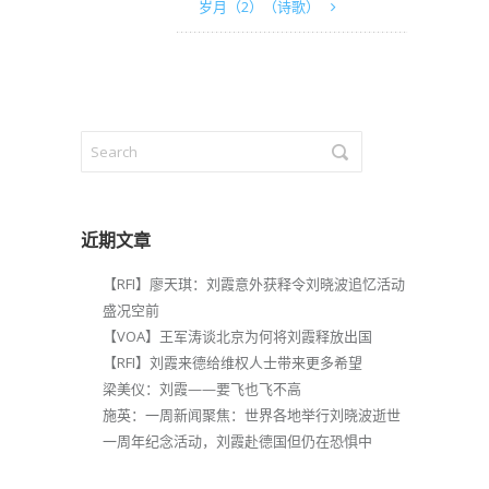
岁月（2）（诗歌）
近期文章
【RFI】廖天琪：刘霞意外获释令刘晓波追忆活动
盛况空前
【VOA】王军涛谈北京为何将刘霞释放出国
【RFI】刘霞来德给维权人士带来更多希望
梁美仪：刘霞——要飞也飞不高
施英：一周新闻聚焦：世界各地举行刘晓波逝世
一周年纪念活动，刘霞赴德国但仍在恐惧中