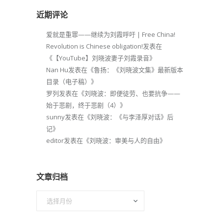
近期评论
爱就是重罪——继续为刘霞呼吁 | Free China!
Revolution is Chinese obligation!
发表在
《
【YouTube】刘晓波妻子刘霞录音
》
Nan Hu
发表在《
鲁扬：《刘晓波文集》最新版本
目录（电子稿）
》
罗列
发表在《
刘晓波：即便徒劳、也要抗争——
始于悲剧，终于悲剧（4）
》
sunny
发表在《
刘晓波：《与李泽厚对话》后
记
》
editor
发表在《
刘晓波：审美与人的自由
》
文章归档
文
章
归