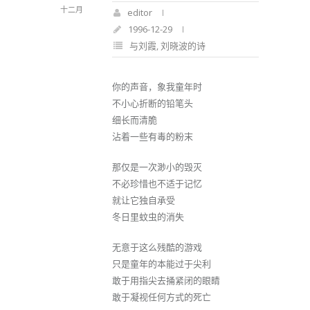
十二月
editor
1996-12-29
与刘霞
,
刘晓波的诗
你的声音，象我童年时
不小心折断的铅笔头
细长而清脆
沾着一些有毒的粉末
那仅是一次渺小的毁灭
不必珍惜也不适于记忆
就让它独自承受
冬日里蚊虫的消失
无意于这么残酷的游戏
只是童年的本能过于尖利
敢于用指尖去捅紧闭的眼睛
敢于凝视任何方式的死亡