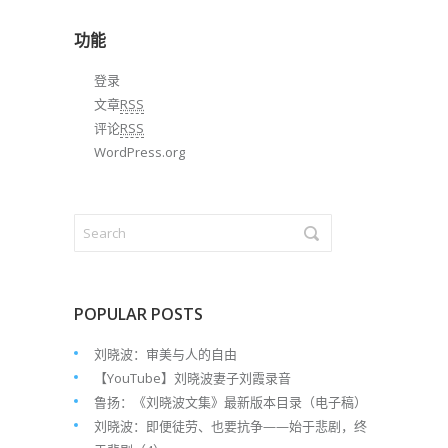
档
功能
登录
文章
RSS
评论
RSS
WordPress.org
POPULAR POSTS
刘晓波：审美与人的自由
【YouTube】刘晓波妻子刘霞录音
鲁扬：《刘晓波文集》最新版本目录（电子稿）
刘晓波：即便徒劳、也要抗争——始于悲剧，终