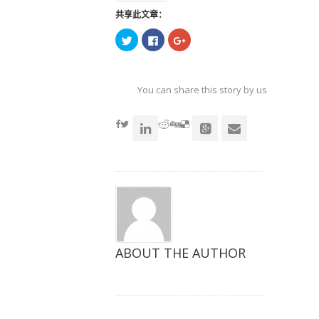
共享此文章：
点
点
点
击
击
击
以
以
以
在
在
在
Twitter
Facebook
Google+
上
上
上
共
共
共
You can share this story by using your soc
享
享
享
（在
（在
（在
accoun
新
新
新
窗
窗
窗
口
口
口
中
中
中
打
打
打
开）
开）
开）
ABOUT THE AUTHOR