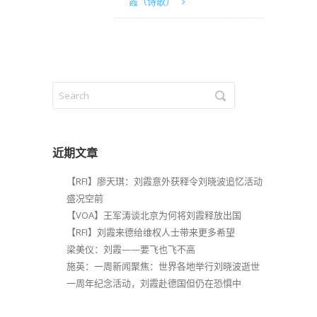
霞（诗歌）
近期文章
【RFI】廖天琪：刘霞意外获释令刘晓波追忆活动
盛况空前
【VOA】王军涛谈北京为何将刘霞释放出国
【RFI】刘霞来德给维权人士带来更多希望
梁美仪：刘霞——要飞也飞不高
施英：一周新闻聚焦：世界各地举行刘晓波逝世
一周年纪念活动，刘霞赴德国但仍在恐惧中