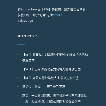
@liu_xiaoboorg
【RFA】鲁比奥：放刘霞翌日判秦
永敏13年 中共何等“无情”
more
2 days ago
RECENT POSTS
【RFI】廖天琪：刘霞意外获释令刘晓波追忆活动
盛况空前
【VOA】王军涛谈北京为何将刘霞释放出国
【RFI】刘霞来德给维权人士带来更多希望
梁美仪：刘霞——要飞也飞不高
施英：一周新闻聚焦：世界各地举行刘晓波逝世
一周年纪念活动，刘霞赴德国但仍在恐惧中