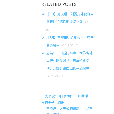
RELATED POSTS
【RFI】廖天琪：刘霞意外获释令
刘晓波追忆活动盛况空前
(2018-
07-18)
【RFI】刘霞来德给维权人士带来
更多希望
(2018-07-17)
施英：一周新闻聚焦：世界各地
举行刘晓波逝世一周年纪念活
动，刘霞赴德国但仍在恐惧中
(2018-07-16)
刘晓波：仰视耶稣——给我谦
卑的妻子（诗歌）
刘晓波：太史公的遗愿——给刘