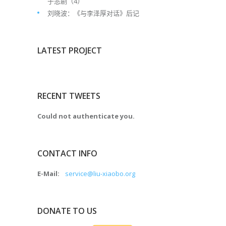
于悲剧（4）
刘晓波：《与李泽厚对话》后记
LATEST PROJECT
RECENT TWEETS
Could not authenticate you.
CONTACT INFO
E-Mail:
service@liu-xiaobo.org
DONATE TO US