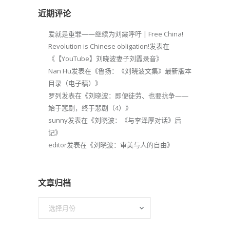
近期评论
爱就是重罪——继续为刘霞呼吁 | Free China!
Revolution is Chinese obligation!
发表在
《
【YouTube】刘晓波妻子刘霞录音
》
Nan Hu
发表在《
鲁扬：《刘晓波文集》最新版本
目录（电子稿）
》
罗列
发表在《
刘晓波：即便徒劳、也要抗争——
始于悲剧，终于悲剧（4）
》
sunny
发表在《
刘晓波：《与李泽厚对话》后
记
》
editor
发表在《
刘晓波：审美与人的自由
》
文章归档
文
章
归