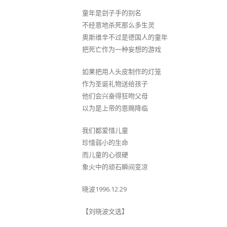
童年是刽子手的别名
不经意地杀死那么多生灵
奥斯维辛不过是德国人的童年
把死亡作为一种妄想的游戏
如果把用人头皮制作的灯笼
作为圣诞礼物送给孩子
他们会兴奋得狂吻父母
以为是上帝的恩赐降临
我们都爱惜儿童
珍惜弱小的生命
而儿童的心很硬
象火中的顽石瞬间变凉
晓波1996.12.29
【刘晓波文选】