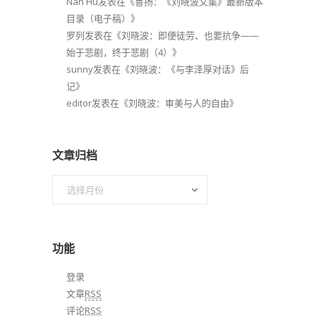
Nan Hu
发表在《
鲁扬：《刘晓波文集》最新版本
目录（电子稿）
》
罗列
发表在《
刘晓波：即便徒劳、也要抗争——
始于悲剧，终于悲剧（4）
》
sunny
发表在《
刘晓波：《与李泽厚对话》后
记
》
editor
发表在《
刘晓波：审美与人的自由
》
文章归档
文
章
归
档
功能
登录
文章
RSS
评论
RSS