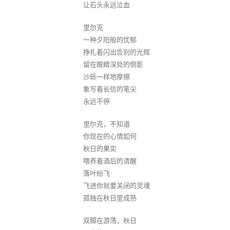
让石头永远泣血
里尔克
一种夕阳般的忧郁
挣扎着闪出告别的光辉
留在眼睛深处的倒影
沙砾一样地摩擦
象写着长信的笔尖
永远不停
里尔克，不知道
你现在的心情如何
秋日的果实
喂养着酒后的清醒
落叶纷飞
飞进你就要关闭的灵魂
孤独在秋日里成熟
双脚在游荡，秋日