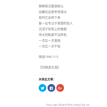
钢棒很沉着很耐心
边碾压边思考地滚过
有时它会停下来
象一位专注于冥想的哲人
沉浸于形而上的难题
伟大的眩晕不动声色
一次比一次衰弱
一次比一次干枯
晓波1996.11.9
【刘晓波文选】
共享此文章：
点
点
点
击
击
击
以
以
以
在
在
在
Twitter
Facebook
Google+
上
上
上
共
共
共
You can share this story by using your soc