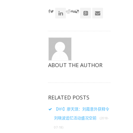
享
享
享
（在
（在
（在
accoun
新
新
新
窗
窗
窗
口
口
口
中
中
中
打
打
打
开）
开）
开）
ABOUT THE AUTHOR
RELATED POSTS
【RFI】廖天琪：刘霞意外获释令
刘晓波追忆活动盛况空前
(2018-
07-18)