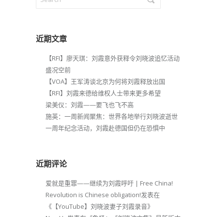
近期文章
【RFI】廖天琪：刘霞意外获释令刘晓波追忆活动
盛况空前
【VOA】王军涛谈北京为何将刘霞释放出国
【RFI】刘霞来德给维权人士带来更多希望
梁美仪：刘霞——要飞也飞不高
施英：一周新闻聚焦：世界各地举行刘晓波逝世
一周年纪念活动，刘霞赴德国但仍在恐惧中
近期评论
爱就是重罪——继续为刘霞呼吁 | Free China!
Revolution is Chinese obligation!
发表在
《
【YouTube】刘晓波妻子刘霞录音
》