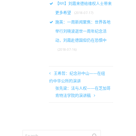
【RFI】刘霞来德给维权人士带来
更多希望
(2018-07-17)
施英：一周新闻聚焦：世界各地
举行刘晓波逝世一周年纪念活
动，刘霞赴德国但仍在恐惧中
(2018-07-16)
王希哲：纪念孙中山——在纽
约中华公所的演讲
张先梁：法与人权——在芝加哥
肯特法学院的演讲稿