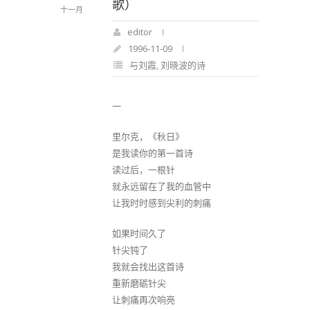
歌）
十一月
editor
1996-11-09
与刘霞
,
刘晓波的诗
一
里尔克，《秋日》
是我读你的第一首诗
读过后，一根针
就永远留在了我的血管中
让我时时感到尖利的刺痛
如果时间久了
针尖钝了
我就会找出这首诗
重新磨砺针尖
让刺痛再次响亮