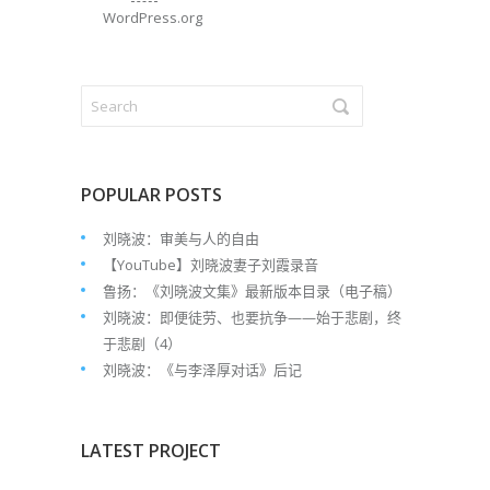
WordPress.org
POPULAR POSTS
刘晓波：审美与人的自由
【YouTube】刘晓波妻子刘霞录音
鲁扬：《刘晓波文集》最新版本目录（电子稿）
刘晓波：即便徒劳、也要抗争——始于悲剧，终
于悲剧（4）
刘晓波：《与李泽厚对话》后记
LATEST PROJECT