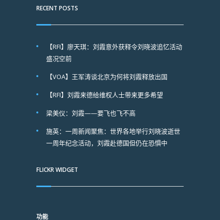
RECENT POSTS
【RFI】廖天琪：刘霞意外获释令刘晓波追忆活动
盛况空前
【VOA】王军涛谈北京为何将刘霞释放出国
【RFI】刘霞来德给维权人士带来更多希望
梁美仪：刘霞——要飞也飞不高
施英：一周新闻聚焦：世界各地举行刘晓波逝世
一周年纪念活动，刘霞赴德国但仍在恐惧中
FLICKR WIDGET
功能