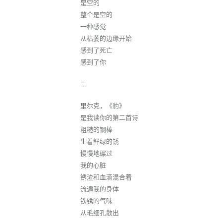
是空的
整个是空的
一种感觉
从枯萎的边缘开始
感到了死亡
感到了你
二
里尔克，《豹》
是我读你的第二首诗
粗糙的钢棒
生着鲜绿的锈
慢慢地碾过
我的心脏
锈渣和血滴混合着
流遍我的身体
铁锈的气味
从毛细孔散出