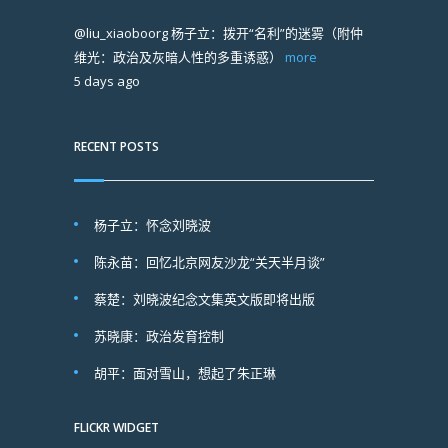
@liu_xiaoboorg
杨子立：拨开“名利”的迷雾（附仲
维光：政治及灰暗人性的多重诱惑）
more
5 days ago
RECENT POSTS
杨子立：怀念刘晓波
陈永苗：回忆北京网友沙龙“关天半月谈”
蔡楚：刘晓波纪念文集英文版即将出版
苏晓康：政治发育控制
胡平：面对雪山，想起了朱正琳
FLICKR WIDGET