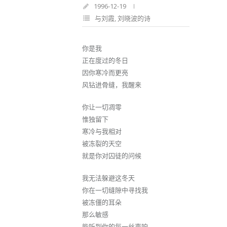
1996-12-19
与刘霞
,
刘晓波的诗
你是我
正在度过的冬日
因你寒冷而更亮
风钻进骨缝，我醒来
你让一切凋零
惟独留下
寒冷与我相对
被冻裂的天空
就是你对囚徒的问候
我无法躲避这冬天
你在一切缝隙中寻找我
被冻僵的耳朵
那么敏感
能听到你的每一丝声响