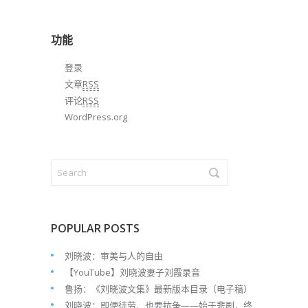
归
档
功能
登录
文章
RSS
评论
RSS
WordPress.org
POPULAR POSTS
刘晓波：审美与人的自由
【YouTube】刘晓波妻子刘霞录音
鲁扬：《刘晓波文集》最新版本目录（电子稿）
刘晓波：即便徒劳、也要抗争——始于悲剧，终