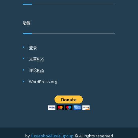
功能
登录
文章
RSS
评论
RSS
WordPress.org
by
liuxiaobo&liuxia; group
© All rights reserved