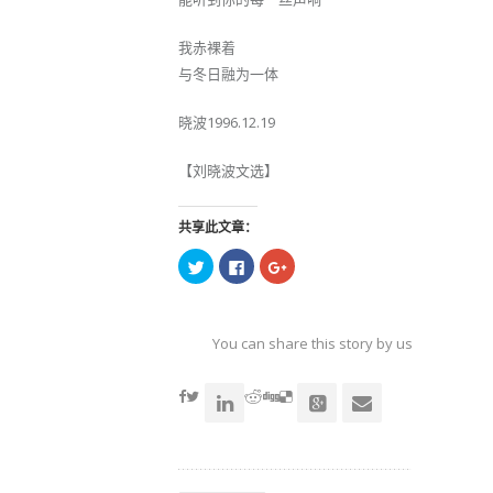
我赤裸着
与冬日融为一体
晓波1996.12.19
【刘晓波文选】
共享此文章：
点
点
点
击
击
击
以
以
以
在
在
在
Twitter
Facebook
Google+
上
上
上
共
共
共
You can share this story by using your soc
享
享
享
（在
（在
（在
accoun
新
新
新
窗
窗
窗
口
口
口
中
中
中
打
打
打
开）
开）
开）