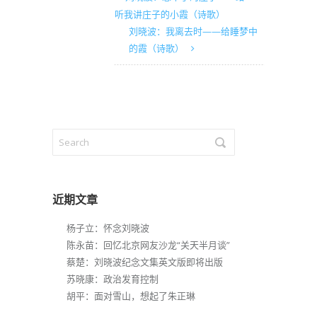
听我讲庄子的小霞（诗歌）
刘晓波：我离去时——给睡梦中
的霞（诗歌）
近期文章
杨子立：怀念刘晓波
陈永苗：回忆北京网友沙龙“关天半月谈”
蔡楚：刘晓波纪念文集英文版即将出版
苏晓康：政治发育控制
胡平：面对雪山，想起了朱正琳