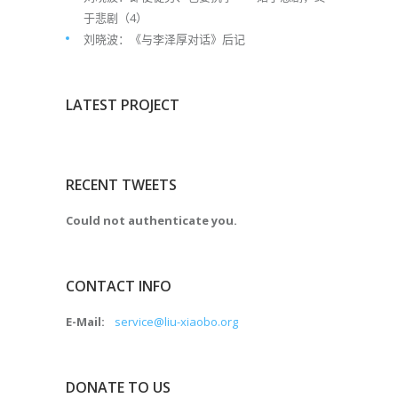
于悲剧（4）
刘晓波：《与李泽厚对话》后记
LATEST PROJECT
RECENT TWEETS
Could not authenticate you.
CONTACT INFO
E-Mail:
service@liu-xiaobo.org
DONATE TO US