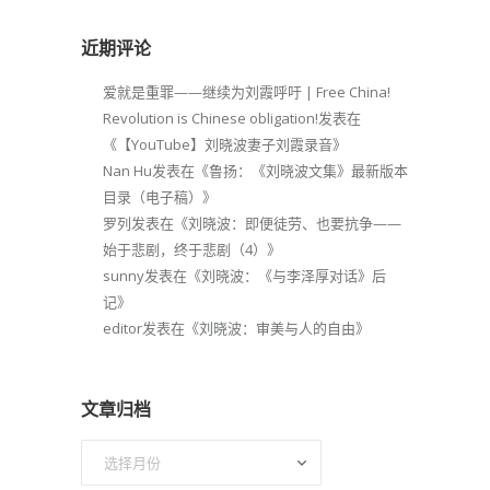
近期评论
爱就是重罪——继续为刘霞呼吁 | Free China!
Revolution is Chinese obligation!
发表在
《
【YouTube】刘晓波妻子刘霞录音
》
Nan Hu
发表在《
鲁扬：《刘晓波文集》最新版本
目录（电子稿）
》
罗列
发表在《
刘晓波：即便徒劳、也要抗争——
始于悲剧，终于悲剧（4）
》
sunny
发表在《
刘晓波：《与李泽厚对话》后
记
》
editor
发表在《
刘晓波：审美与人的自由
》
文章归档
文
章