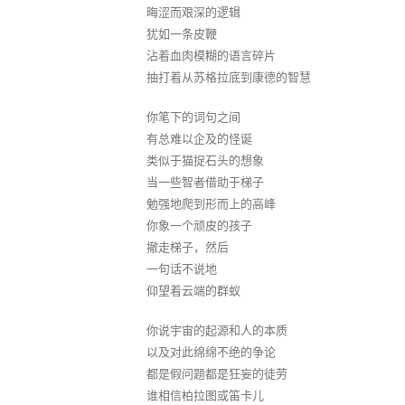
晦涩而艰深的逻辑
犹如一条皮鞭
沾着血肉模糊的语言碎片
抽打着从苏格拉底到康德的智慧
你笔下的词句之间
有总难以企及的怪诞
类似于猫捉石头的想象
当一些智者借助于梯子
勉强地爬到形而上的高峰
你象一个顽皮的孩子
撤走梯子，然后
一句话不说地
仰望着云端的群蚁
你说宇宙的起源和人的本质
以及对此绵绵不绝的争论
都是假问题都是狂妄的徒劳
谁相信柏拉图或笛卡儿