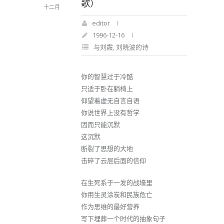
歌）
十二月
editor
1996-12-16
与刘霞
,
刘晓波的诗
你的智慧过于冷酷
只适于卧在躺椅上
仰望着虚无自言自语
你说世界上没有哲学
因而只能沉默
这沉默
断裂了思想的大地
击碎了云层后面的信仰
在生死系于一发的战壕里
你用生灵涂炭和民族危亡
作为思维的最好营养
写下埋葬一个时代的抽象句子