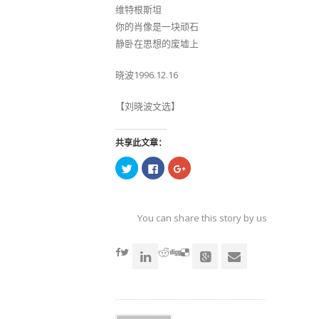
维特根斯坦
你的肖像是一块顽石
静卧在思想的废墟上
晓波1996.12.16
【刘晓波文选】
共享此文章：
点
点
点
击
击
击
以
以
以
在
在
在
Twitter
Facebook
Google+
上
上
上
共
共
共
You can share this story by using your soc
享
享
享
（在
（在
（在
accoun
新
新
新
窗
窗
窗
口
口
口
中
中
中
打
打
打
开）
开）
开）