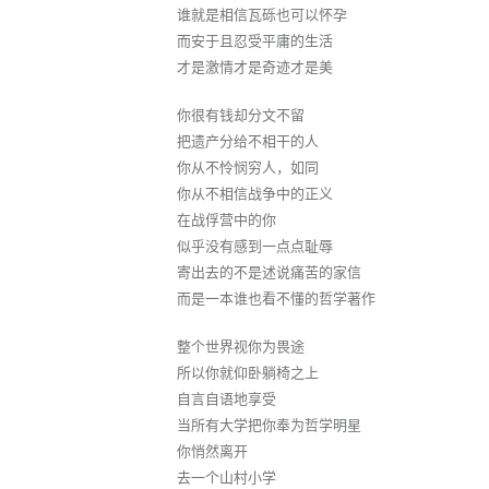
谁就是相信瓦砾也可以怀孕
而安于且忍受平庸的生活
才是激情才是奇迹才是美
你很有钱却分文不留
把遗产分给不相干的人
你从不怜悯穷人，如同
你从不相信战争中的正义
在战俘营中的你
似乎没有感到一点点耻辱
寄出去的不是述说痛苦的家信
而是一本谁也看不懂的哲学著作
整个世界视你为畏途
所以你就仰卧躺椅之上
自言自语地享受
当所有大学把你奉为哲学明星
你悄然离开
去一个山村小学