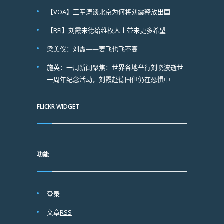
【VOA】王军涛谈北京为何将刘霞释放出国
【RFI】刘霞来德给维权人士带来更多希望
梁美仪：刘霞——要飞也飞不高
施英：一周新闻聚焦：世界各地举行刘晓波逝世
一周年纪念活动，刘霞赴德国但仍在恐惧中
FLICKR WIDGET
功能
登录
文章
RSS