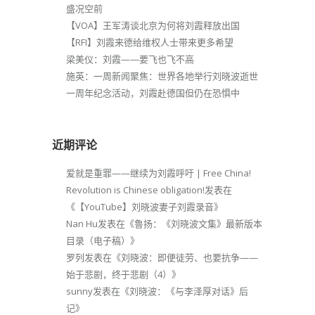
盛况空前
【VOA】王军涛谈北京为何将刘霞释放出国
【RFI】刘霞来德给维权人士带来更多希望
梁美仪：刘霞——要飞也飞不高
施英：一周新闻聚焦：世界各地举行刘晓波逝世
一周年纪念活动，刘霞赴德国但仍在恐惧中
近期评论
爱就是重罪——继续为刘霞呼吁 | Free China!
Revolution is Chinese obligation!
发表在
《
【YouTube】刘晓波妻子刘霞录音
》
Nan Hu
发表在《
鲁扬：《刘晓波文集》最新版本
目录（电子稿）
》
罗列
发表在《
刘晓波：即便徒劳、也要抗争——
始于悲剧，终于悲剧（4）
》
sunny
发表在《
刘晓波：《与李泽厚对话》后
记
》