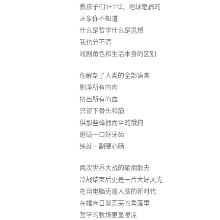
教孩子们1+1=2，地球是扁的
正象你不知道
什么是哲学什么是思想
我也分不清
戏剧角色和生活本身的区别
你解剖了人类的全部语言
剔净所有的肉
挤出所有的血
只留下骨头和筋
供那些蜂拥而至的饿狗
磨砺一口好牙齿
练就一副硬心肠
两次世界大战的硝烟散去
冷战结束后更是一片大好风光
在用电脑克隆人脑的新时代
在婚床日渐荒芜的角落里
哲学的牧场更显凄凉