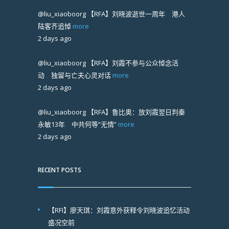
@liu_xiaoboorg
【RFA】刘晓波逝世一周年 港人
陆客齐追悼
more
2 days ago
@liu_xiaoboorg
【RFA】刘霞不参与公众悼念活
动 独留与亡夫心灵对话
more
2 days ago
@liu_xiaoboorg
【RFA】鲁比奥：放刘霞翌日判秦
永敏13年 中共何等“无情”
more
2 days ago
RECENT POSTS
【RFI】廖天琪：刘霞意外获释令刘晓波追忆活动
盛况空前