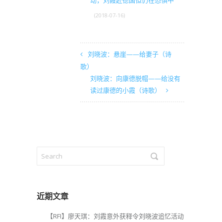
动，刘霞赴德国但仍在恐惧中
(2018-07-16)
刘晓波：悬崖——给妻子（诗
歌）
刘晓波：向康德脱帽——给没有
读过康德的小霞（诗歌）
近期文章
【RFI】廖天琪：刘霞意外获释令刘晓波追忆活动