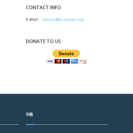
CONTACT INFO
E-Mail:
service@liu-xiaobo.org
DONATE TO US
功能