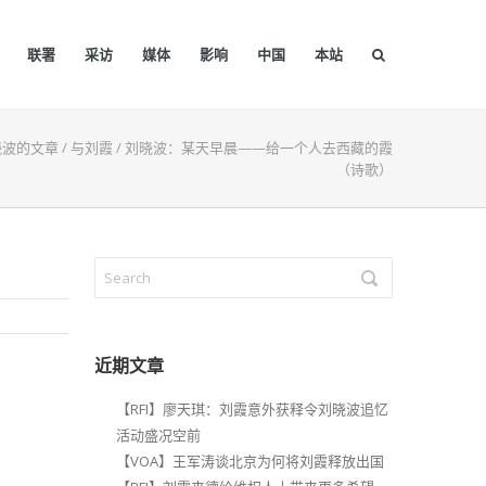
联署
采访
媒体
影响
中国
本站
晓波的文章
/
与刘霞
/
刘晓波：某天早晨——给一个人去西藏的霞
（诗歌）
近期文章
【RFI】廖天琪：刘霞意外获释令刘晓波追忆
活动盛况空前
【VOA】王军涛谈北京为何将刘霞释放出国