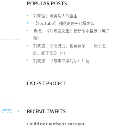
POPULAR POSTS
刘晓波：审美与人的自由
【YouTube】刘晓波妻子刘霞录音
鲁扬：《刘晓波文集》最新版本目录（电子
稿）
刘晓波：即便徒劳、也要抗争——始于悲
剧，终于悲剧（4）
刘晓波：《与李泽厚对话》后记
LATEST PROJECT
（草案）
RECENT TWEETS
Could not authenticate you.