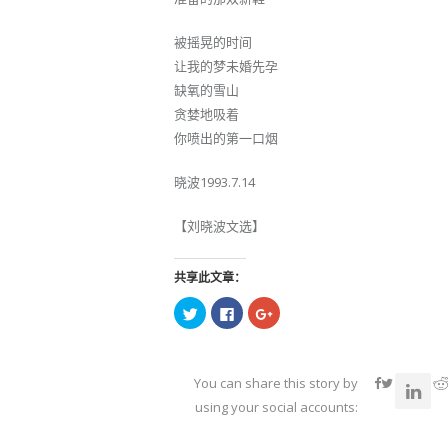
被摇晃的时间
让我的梦未婚先孕
缺氧的雪山
贪婪地吸着
你喷出的第一口烟
晓波1993.7.14
【刘晓波文选】
共享此文章：
点
点
点
击
击
击
以
以
以
在
在
在
Twitter
Facebook
Google+
上
上
上
共
共
共
You can share this story by
享
享
享
（在
（在
（在
using your social accounts:
新
新
新
窗
窗
窗
口
口
口