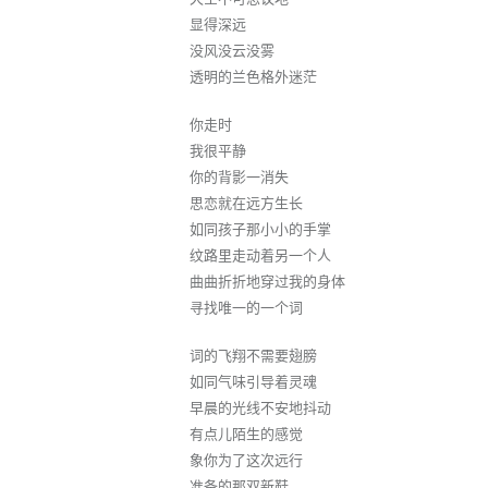
显得深远
没风没云没雾
透明的兰色格外迷茫
你走时
我很平静
你的背影一消失
思恋就在远方生长
如同孩子那小小的手掌
纹路里走动着另一个人
曲曲折折地穿过我的身体
寻找唯一的一个词
词的飞翔不需要翅膀
如同气味引导着灵魂
早晨的光线不安地抖动
有点儿陌生的感觉
象你为了这次远行
准备的那双新鞋