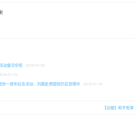
R
忆活动盛况空前
(2018-07-18)
(2018-07-17)
逝世一周年纪念活动，刘霞赴德国但仍在恐惧中
(2018-07-16)
【议报】和平宪章