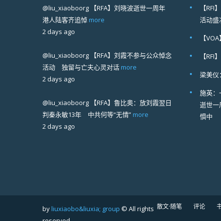
@liu_xiaoboorg
【RFA】刘晓波逝世一周年
【RF
港人陆客齐追悼
more
活动盛
2 days ago
【VO
@liu_xiaoboorg
【RFA】刘霞不参与公众悼念
【RF
活动 独留与亡夫心灵对话
more
梁美仪
2 days ago
施英：
@liu_xiaoboorg
【RFA】鲁比奥：放刘霞翌日
逝世一
判秦永敏13年 中共何等“无情”
more
惧中
2 days ago
散文·随笔
评论
by
liuxiaobo&liuxia; group
© All rights
reserved