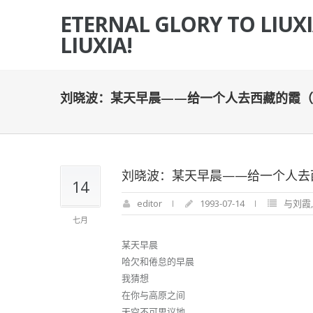
ETERNAL GLORY TO LIUX
LIUXIA!
刘晓波：某天早晨——给一个人去西藏的霞（
刘晓波：某天早晨——给一个人去
14
editor
1993-07-14
与刘霞
七月
某天早晨
哈欠和倦怠的早晨
我猜想
在你与高原之间
天空不可思议地