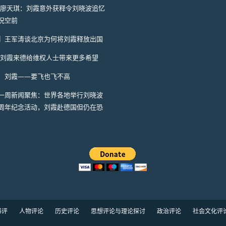
I】廖天琪：刘霞意外获释令刘晓波追忆
况空前
A】王军涛谈北京为何将刘霞释放出国
I】刘霞来德给维权人士带来更多希望
：刘霞——要飞也飞不高
一周新闻聚焦：世界各地举行刘晓波
周年纪念活动，刘霞赴德国但仍在恐
书评
人物评论
历史评论
思想评论与理论探讨
政治评论
社会文化评