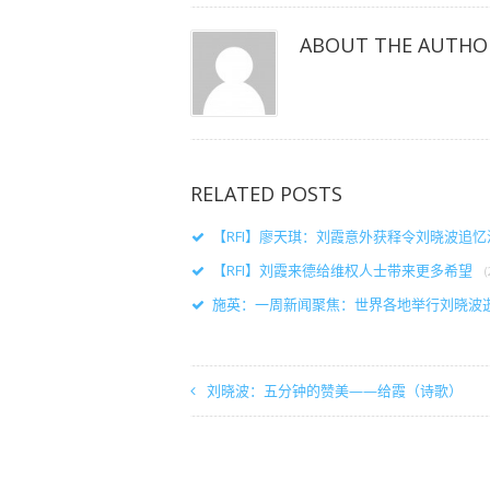
中
中
中
打
打
打
开）
开）
开）
ABOUT THE AUTHO
RELATED POSTS
【RFI】廖天琪：刘霞意外获释令刘晓波追
【RFI】刘霞来德给维权人士带来更多希望
施英：一周新闻聚焦：世界各地举行刘晓波
刘晓波：五分钟的赞美——给霞（诗歌）