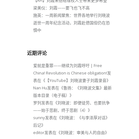
【RFI】刘霞来德给维权人士带来更多希望
梁美仪：刘霞——要飞也飞不高
施英：一周新闻聚焦：世界各地举行刘晓波
逝世一周年纪念活动，刘霞赴德国但仍在恐
惧中
近期评论
爱就是重罪——继续为刘霞呼吁 | Free
China! Revolution is Chinese obligation!
发
表在《
【YouTube】刘晓波妻子刘霞录音
》
Nan Hu
发表在《
鲁扬：《刘晓波文集》最新
版本目录（电子稿）
》
罗列
发表在《
刘晓波：即便徒劳、也要抗争
——始于悲剧，终于悲剧（4）
》
sunny
发表在《
刘晓波：《与李泽厚对话》
后记
》
editor
发表在《
刘晓波：审美与人的自由
》