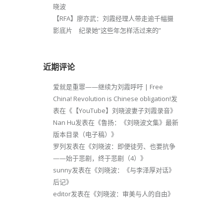
晓波
【RFA】廖亦武：刘霞经理人带走逾千幅摄
影底片 纪录她“这些年怎样活过来的”
近期评论
爱就是重罪——继续为刘霞呼吁 | Free
China! Revolution is Chinese obligation!
发
表在《
【YouTube】刘晓波妻子刘霞录音
》
Nan Hu
发表在《
鲁扬：《刘晓波文集》最新
版本目录（电子稿）
》
罗列
发表在《
刘晓波：即便徒劳、也要抗争
——始于悲剧，终于悲剧（4）
》
sunny
发表在《
刘晓波：《与李泽厚对话》
后记
》
editor
发表在《
刘晓波：审美与人的自由
》