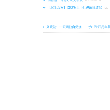
【民生观察】海祭案卫小兵被解除取保
(201
刘晓波：一颗烟独自燃烧——“六•四”四周年