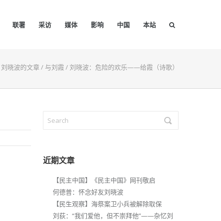
联署
采访
媒体
影响
中国
本站
/
刘晓波的文章
/
与刘霞
/
刘晓波：危险的欢乐——给霞（诗歌）
近期文章
【民主中国】《民主中国》网刊敬启
何德普：怀念好友刘晓波
【民生观察】海祭案卫小兵被解除取保
刘荻：“我们爱他，但不崇拜他”——杂忆刘