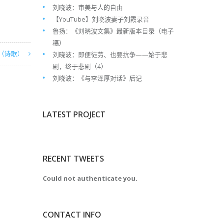
刘晓波：审美与人的自由
【YouTube】刘晓波妻子刘霞录音
鲁扬：《刘晓波文集》最新版本目录（电子
稿）
（诗歌）
刘晓波：即便徒劳、也要抗争——始于悲
剧，终于悲剧（4）
刘晓波：《与李泽厚对话》后记
LATEST PROJECT
RECENT TWEETS
Could not authenticate you.
CONTACT INFO