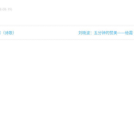
8-08-19)
祭（诗歌）
刘晓波：五分钟的赞美——给霞