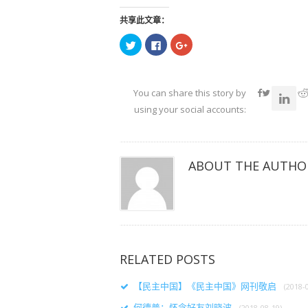
共享此文章：
点
点
点
击
击
击
以
以
以
在
在
在
Twitter
Facebook
Google+
上
上
上
共
共
共
You can share this story by
享
享
享
（在
（在
（在
using your social accounts:
新
新
新
窗
窗
窗
口
口
口
中
中
中
打
打
打
开）
开）
开）
ABOUT THE AUTHO
RELATED POSTS
【民主中国】《民主中国》网刊敬启
(2018-
何德普：怀念好友刘晓波
(2018-08-19)