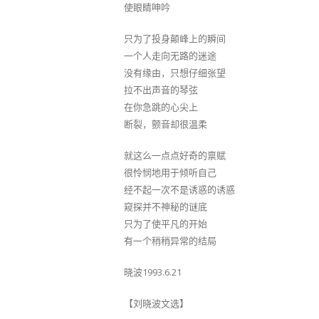
使眼睛呻吟
只为了投身颠峰上的瞬间
一个人走向无路的迷途
没有缘由，只想仔细张望
拉不出声音的琴弦
在你急跳的心尖上
断裂，颤音却很温柔
就这么一点点好奇的禀赋
很怜悯地用于倾听自己
经不起一次不是诱惑的诱惑
窥探并不神秘的谜底
只为了使平凡的开始
有一个稍稍异常的结局
晓波1993.6.21
【刘晓波文选】