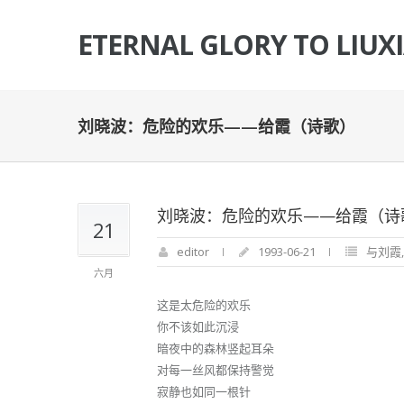
ETERNAL GLORY TO LIUX
刘晓波：危险的欢乐——给霞（诗歌）
刘晓波：危险的欢乐——给霞（诗
21
editor
1993-06-21
与刘霞
六月
这是太危险的欢乐
你不该如此沉浸
暗夜中的森林竖起耳朵
对每一丝风都保持警觉
寂静也如同一根针