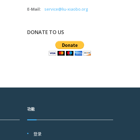
E-Mail:
service@liu-xiaobo.org
DONATE TO US
功能
登录