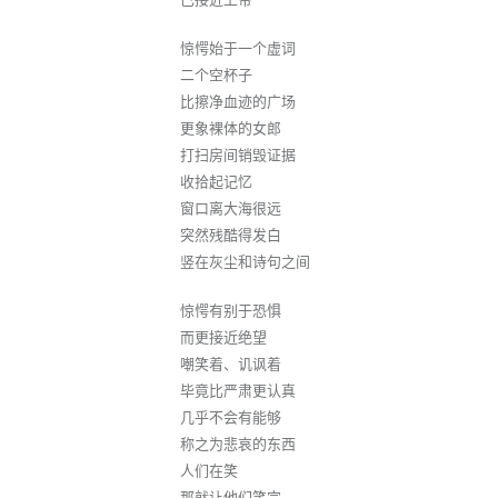
惊愕始于一个虚词
二个空杯子
比擦净血迹的广场
更象裸体的女郎
打扫房间销毁证据
收拾起记忆
窗口离大海很远
突然残酷得发白
竖在灰尘和诗句之间
惊愕有别于恐惧
而更接近绝望
嘲笑着、讥讽着
毕竟比严肃更认真
几乎不会有能够
称之为悲哀的东西
人们在笑
那就让他们笑完