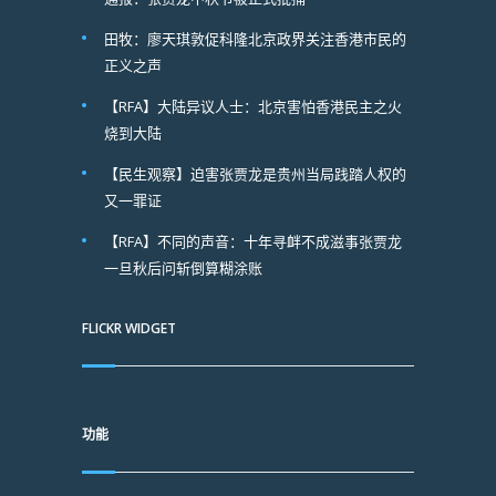
田牧：廖天琪敦促科隆北京政界关注香港市民的
正义之声
【RFA】大陆异议人士：北京害怕香港民主之火
烧到大陆
【民生观察】迫害张贾龙是贵州当局践踏人权的
又一罪证
【RFA】不同的声音：十年寻衅不成滋事张贾龙
一旦秋后问斩倒算糊涂账
FLICKR WIDGET
功能