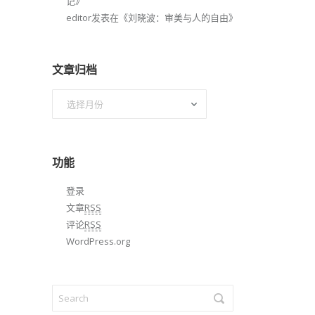
记
》
editor
发表在《
刘晓波：审美与人的自由
》
文章归档
文
章
归
档
功能
登录
文章
RSS
评论
RSS
WordPress.org