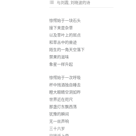
与刘霞
,
刘晓波的诗
惊愕始于一块石头
接下来是杂草
以及草叶上的斑点
和草丛中的兽迹
陌生的一角天空落下
禁果的滋味
象星一样升起
惊愕始于一次呼吸
杯中残酒独自睡去
瞪大眼睛空洞如昨
世界近在咫尺
那盏灯东飘西荡
犹豫的瞬间
无一丝声响
三十六岁
已接近上帝