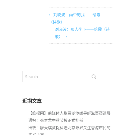
刘晓波：雨中的我——给霞
（诗歌）
刘晓波：那人坐下——给霞（诗
歌）
近期文章
【维权网】前媒体人张贾龙涉嫌寻衅滋事案进展
通报：张贾龙中秋节被正式批捕
田牧：廖天琪敦促科隆北京政界关注香港市民的
正义之声