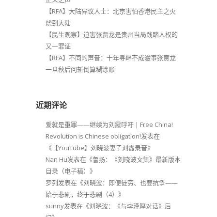
【RFA】大陆异议人士：北京害怕香港民主之火
烧到大陆
【民生观察】迫害张贾龙是贵州当局践踏人权的
又一罪证
【RFA】不同的声音：十年寻衅不成滋事张贾龙
一旦秋后问斩倒算糊涂账
近期评论
爱就是重罪——继续为刘霞呼吁 | Free China!
Revolution is Chinese obligation!
发表在
《
【YouTube】刘晓波妻子刘霞录音
》
Nan Hu
发表在《
鲁扬：《刘晓波文集》最新版本
目录（电子稿）
》
罗列
发表在《
刘晓波：即便徒劳、也要抗争——
始于悲剧，终于悲剧（4）
》
sunny
发表在《
刘晓波：《与李泽厚对话》后