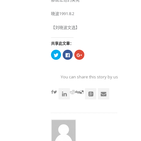
晓波1991.8.2
【刘晓波文选】
共享此文章：
点
点
点
击
击
击
以
以
以
在
在
在
Twitter
Facebook
Google+
上
上
上
共
共
共
You can share this story by using your soc
享
享
享
（在
（在
（在
accoun
新
新
新
窗
窗
窗
口
口
口
中
中
中
打
打
打
开）
开）
开）