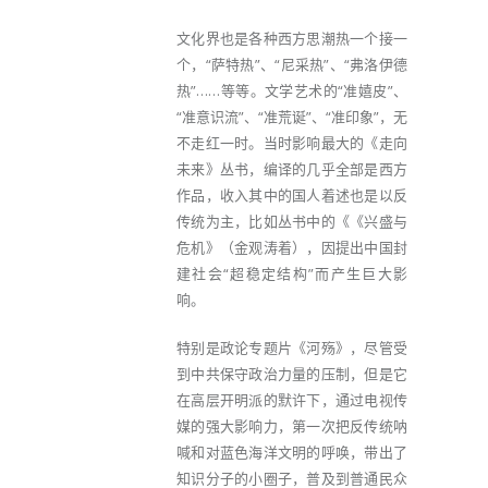
文化界也是各种西方思潮热一个接一
个，“萨特热”、“尼采热”、“弗洛伊德
热”……等等。文学艺术的“准嬉皮”、
“准意识流”、“准荒诞”、“准印象”，无
不走红一时。当时影响最大的《走向
未来》丛书，编译的几乎全部是西方
作品，收入其中的国人着述也是以反
传统为主，比如丛书中的《《兴盛与
危机》（金观涛着），因提出中国封
建社会“超稳定结构”而产生巨大影
响。
特别是政论专题片《河殇》，尽管受
到中共保守政治力量的压制，但是它
在高层开明派的默许下，通过电视传
媒的强大影响力，第一次把反传统呐
喊和对蓝色海洋文明的呼唤，带出了
知识分子的小圈子，普及到普通民众