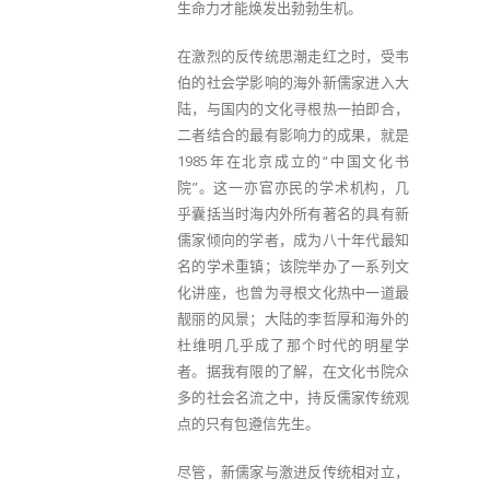
生命力才能焕发出勃勃生机。
在激烈的反传统思潮走红之时，受韦
伯的社会学影响的海外新儒家进入大
陆，与国内的文化寻根热一拍即合，
二者结合的最有影响力的成果，就是
1985年在北京成立的“中国文化书
院”。这一亦官亦民的学术机构，几
乎囊括当时海内外所有著名的具有新
儒家倾向的学者，成为八十年代最知
名的学术重镇；该院举办了一系列文
化讲座，也曾为寻根文化热中一道最
靓丽的风景；大陆的李哲厚和海外的
杜维明几乎成了那个时代的明星学
者。据我有限的了解，在文化书院众
多的社会名流之中，持反儒家传统观
点的只有包遵信先生。
尽管，新儒家与激进反传统相对立，