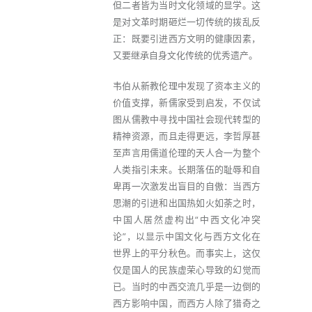
但二者皆为当时文化领域的显学。这
是对文革时期砸烂一切传统的拨乱反
正：既要引进西方文明的健康因素，
又要继承自身文化传统的优秀遗产。
韦伯从新教伦理中发现了资本主义的
价值支撑，新儒家受到启发，不仅试
图从儒教中寻找中国社会现代转型的
精神资源，而且走得更远，李哲厚甚
至声言用儒道伦理的天人合一为整个
人类指引未来。长期落伍的耻辱和自
卑再一次激发出盲目的自傲：当西方
思潮的引进和出国热如火如荼之时，
中国人居然虚构出“中西文化冲突
论”，以显示中国文化与西方文化在
世界上的平分秋色。而事实上，这仅
仅是国人的民族虚荣心导致的幻觉而
已。当时的中西交流几乎是一边倒的
西方影响中国，而西方人除了猎奇之