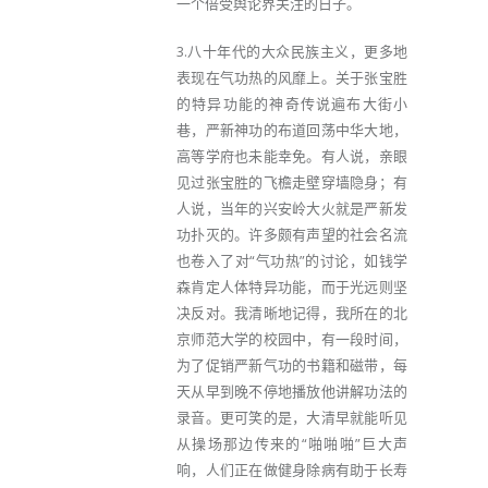
一个倍受舆论界关注的日子。
3.八十年代的大众民族主义，更多地
表现在气功热的风靡上。关于张宝胜
的特异功能的神奇传说遍布大街小
巷，严新神功的布道回荡中华大地，
高等学府也未能幸免。有人说，亲眼
见过张宝胜的飞檐走壁穿墙隐身；有
人说，当年的兴安岭大火就是严新发
功扑灭的。许多颇有声望的社会名流
也卷入了对“气功热”的讨论，如钱学
森肯定人体特异功能，而于光远则坚
决反对。我清晰地记得，我所在的北
京师范大学的校园中，有一段时间，
为了促销严新气功的书籍和磁带，每
天从早到晚不停地播放他讲解功法的
录音。更可笑的是，大清早就能听见
从操场那边传来的“啪啪啪”巨大声
响，人们正在做健身除病有助于长寿