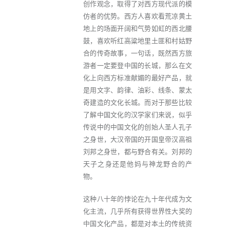
创作观念，取得了对西方现代派的模
仿者的优势。西方人喜欢看荒凉黄土
地上的场面开阔和气势如虹的西北腰
鼓，喜欢听红高粱地里土匪和村姑野
合的传奇故事，一句话，既然西方旅
游者一定要登中国的长城，那么在文
化上向西方标准献媚的最好产品，就
是用文字、韵律、油彩、线条、蒙太
奇建造的文化长城。而对于那些比较
了解中国文化的汉学家们来说，似乎
传说中的中国文化的创始人圣人孔子
之身世，大汉帝国的开国皇帝汉高祖
刘邦之身世，都与野合有关。刘邦的
天子之身还是他妈与神龙野合的产
物。
这种八十年的悖论在九十年代成为文
化主流，几乎所有获得世界性大奖的
中国文化产品，都是对本土的传统资