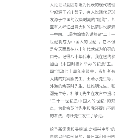
人论证以爱因斯坦为代表的现代物理
学起源于老庄哲学，有人说现代足球
发源于中国的汉唐时期的“蹴踘”，甚
至有人考证出意大利的比萨饼也起源
于中国……最为煽情的说辞是“二十一
世纪将成为中国人的世纪”，它不但
是今天而且在八十年代就成为响亮的
口号。记得八十年代末，我在纽约参
加由《中国时报》举办的纪念“五。
四”运动七十周年座谈会，参加者有
大陆的刘宾雁先生、王若水先生等，
外海的余英时先生、杜维明先生、张
灏先生等，杜维明先生在发言中提出
“二十一世纪是中国人的世纪”的观
点，为此余英时先生和我还提出不同
的看法，与杜先生发生了争论。
给予新儒家和寻根派以“振兴中华”的
自信以经验例证的，是日本和亚洲四