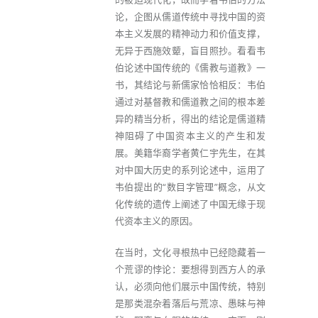
论，企图从儒道传统中寻找中国的资
本主义发展的精神动力和价值支撑，
无异于西施效颦，盲目照抄。看看韦
伯论述中国传统的《儒教与道教》一
书，其结论与新儒家恰恰相反：韦伯
通过对基督教和儒道教之间的根本差
异的精当分析，得出的结论是儒道精
神阻碍了中国资本主义的产生和发
展。美籍华裔学者黄仁宇先生，在其
对中国大历史的系列论述中，运用了
韦伯提出的“数目字管理”概念，从文
化传统的遗传上阐述了中国无缘于现
代资本主义的原因。
在当时，文化寻根热中已经隐藏着一
个荒谬的悖论：要想得到西方人的承
认，必须向他们展示中国传统，特别
是那类混杂着落后与荒凉、愚昧与神