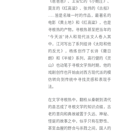
《爸爸爸》、王安忆的《小鲍庄》、
莫言的《红高粱》、张炜的《古船》
……皆是名噪一时的作品，最著名的
电影《黄土地》和《红高粱》，也是
寻根热的产物。寻根热甚至把当年的
“今天派”诗人和现代派文人卷入其
中，江河写出了系列组诗《太阳和他
的反光》，杨炼创作了长诗《撒日
朗》和《半坡》系列，高行健的《灵
山》也动笔于寻根文学热时期，他的
戏剧创作也开始由对西方现代派的模
仿转向到传统中寻找灵感和表现手
法。
在文学寻根热中，翻检从秦朝到清代
的县志成了寻根文学的知识点缀，古
老的意向和典故被置于久远、神秘、
怪诞的故事之中，似乎只有在野性、
甚至血腥的野合与杀戮之间，国人的