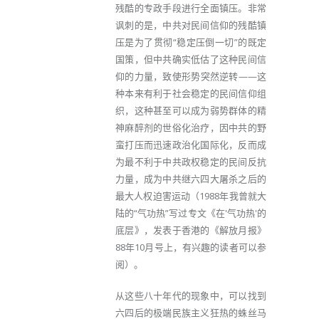
残酷的专政手段进行全面镇压。非常
讽刺的是，中共对民间信仰的残酷镇
压是为了贯彻“稳定压倒一切”的既定
国策，但中共确实低估了这种民间信
仰的力量，致使形势突然逆转——这
种本来有利于社会稳定的民间信仰组
织，这种甚至可以成为弱势群体的精
神麻醉剂的世俗化治疗，因中共的野
蛮打压而迅速政治化国际化，反而成
为最不利于中共政权稳定的民间反抗
力量，成为中共继六四大屠杀之后的
最大人权迫害运动（1988年我曾就大
陆的“气功热”写过专文《在'气功热'的
底层》，发表于香港的《解放月报》
88年10月号上，有兴趣的读者可以参
阅）。
从这些八十年代的现象中，可以找到
六四后的极端民族主义狂热的蛛丝马