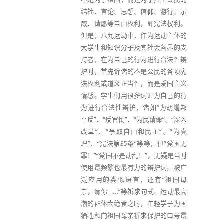
结社、言论、思想、信仰、游行、示
威、请愿等自由权利，即宪法权利。
但是，八九运动中，作为运动主体的
大学生和知识分子及其社会各界的支
持者，在为自己的行为进行合法性辩
护时，首先诉诸的不是公民的各项宪
法权利或道义正当性，而是爱国主义
情感。学生们用很多词汇为自己的行
为进行合法性辩护，诸如“为胡耀邦
平反”、“反官倒”、“为民请命”、“深入
改革”、“争取自由和民主”、“为真
理”、“宪法第35条”等等，但“爱国无
罪！”“爱国不是动乱！”，无疑是当时
使用最频繁也最有力的辩护词。被广
泛应用的类似语言，还有“祖国母
亲，请你……”等祈求句式。运动最高
潮的群体大绝食之时，年轻学子为国
牺牲和向祖国母亲祈求保护的口号最