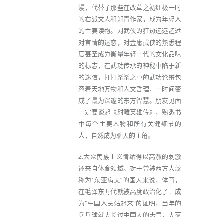
漫，代替了那些在改革之初红极一时
的右派文人和知青作家，成为年轻人
的主要读物。对武侠的狂热远远超过
对言情的迷恋，对金庸武侠的熟悉程
度甚至成为衡量年轻一代的文化品味
的标志，在武功传承的神秘中陷于新
的迷信，打打杀杀之中的武功论辩包
容着天地万物和人文哲理，一时间变
成了最为深邃的东方智慧。朋友见面
一定要谈起《射雕英雄传》，熟悉书
中每个主要人物和所有关键细节的
人，自然成为聊天的主角。
2.大众民族主义情绪得以高涨的刺激
还来自体育领域。对于曾被西方人蔑
称为“东亚病夫”的国人来说，体育，
在毛泽东时代就被高度政治化了，成
为“中国人民站起来”的证明，当年的
乒乓球就大长过中国人的志气，大灭