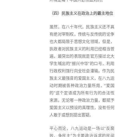
（四）民族主义在政治上的霸主地位
虽然，在八十年代，民族主义还不具
有绝对宰制权，传统与反传统的论争
也大都局限于思想文化领域，但是，
执政者对民族主义的利用已经相当普
遍，最突出的表现就是官方接过北大
学生喊出的“振兴中华”的口号，利用
行政权利强行向全社会灌输。作为民
族主义最强音的爱国主义，在八九运
动时期被各种政治力量所用，“爱国
的”这个定语成为所有行为的合法性
来源。无论哪一种政治力量，都赋予
爱国主义以预设的真理性，没有任何
人敢于或想到提出置疑。
平心而论，八九运动是一场以“反腐
败、争民主”为主要政治诉求的民间