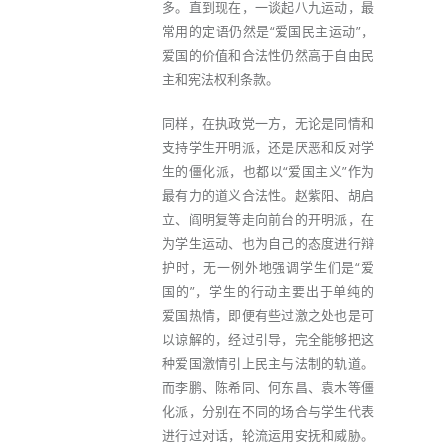
多。直到现在，一谈起八九运动，最
常用的定语仍然是“爱国民主运动”，
爱国的价值和合法性仍然高于自由民
主和宪法权利条款。
同样，在执政党一方，无论是同情和
支持学生开明派，还是厌恶和反对学
生的僵化派，也都以“爱国主义”作为
最有力的道义合法性。赵紫阳、胡启
立、阎明复等走向前台的开明派，在
为学生运动、也为自己的态度进行辩
护时，无一例外地强调学生们是“爱
国的”，学生的行动主要出于单纯的
爱国热情，即便有些过激之处也是可
以谅解的，经过引导，完全能够把这
种爱国激情引上民主与法制的轨道。
而李鹏、陈希同、何东昌、袁木等僵
化派，分别在不同的场合与学生代表
进行过对话，轮流运用安抚和威胁。