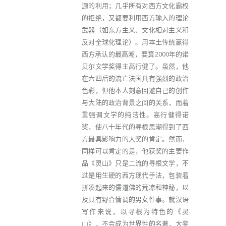
源的利用；几乎所有对西方文化霸权
的拒绝，又都要利用西方输入的理论
武器（如东方主义、文化相对主义和
反对全球化理论）。用本土传统赢得
西方承认的最高潮，要算2000年的诺
贝尔文学奖得主高行健了。虽然，他
在六四后的流亡法国具有强烈的政治
色彩，但他本人刻意回避自己的创作
与大陆的政治背景之间的关系，而着
重强调文学的纯洁性。高行健得诺
奖，使八十年代的寻根思潮得到了西
方最具影响力的大奖的肯定。然而，
同样可以肯定的是，他获奖的主要作
品《灵山》只是二流的寻根文学，不
过是用生硬的西方现代手法，包装着
拼凑起来的儒道佛的荒凉和神秘，以
及具有野合情调的男女性事。就汉语
写作来说，以寻根为特色的《灵
山》，不会成为世界性的名著，大奖