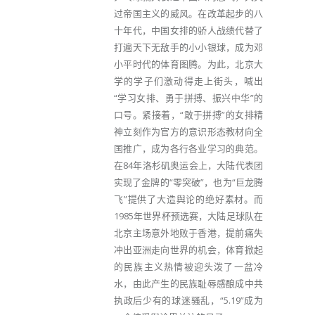
过帝国主义的威风。在改革起步的八
十年代，中国女排的骄人战绩代替了
打遍天下无敌手的小小银球，成为邓
小平时代的体育图腾。为此，北京大
学的学子们激动得走上街头，喊出
“学习女排、勇于拼搏、振兴中华”的
口号。紧接着，“敢于拼搏”的女排精
神立刻作为官方的意识形态教材向全
国推广，成为各行各业学习的典范。
在84年洛杉矶奥运会上，大陆代表团
实现了金牌的“零突破”，也为“巨龙腾
飞”提供了大造舆论的绝好素材。而
1985年世界杯预选赛，大陆足球队在
北京主场意外地败于香港，提前痛失
冲出亚洲走向世界的机会，体育掀起
的民族主义热情被迎头泼了一盆冷
水，由此产生的民族耻辱感酿成中共
执政后少有的球迷骚乱，“5.19”成为