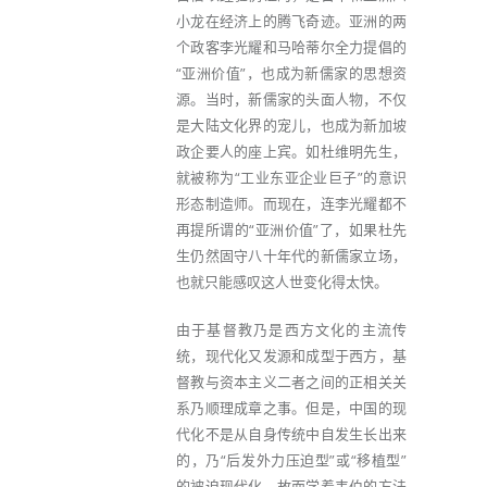
小龙在经济上的腾飞奇迹。亚洲的两
个政客李光耀和马哈蒂尔全力提倡的
“亚洲价值”，也成为新儒家的思想资
源。当时，新儒家的头面人物，不仅
是大陆文化界的宠儿，也成为新加坡
政企要人的座上宾。如杜维明先生，
就被称为“工业东亚企业巨子”的意识
形态制造师。而现在，连李光耀都不
再提所谓的“亚洲价值”了，如果杜先
生仍然固守八十年代的新儒家立场，
也就只能感叹这人世变化得太快。
由于基督教乃是西方文化的主流传
统，现代化又发源和成型于西方，基
督教与资本主义二者之间的正相关关
系乃顺理成章之事。但是，中国的现
代化不是从自身传统中自发生长出来
的，乃“后发外力压迫型”或“移植型”
的被迫现代化，故而学着韦伯的方法