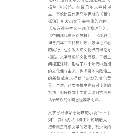
根热”的兴起。在诺贝尔文学奖得
主、哥伦比亚作家马尔克斯的《百年
孤独》引发出文学寻根热的同时，
《东方神秘主义与现代物理学》、
《中国现代意识的危机》、《新教伦
理与资本主义精神》等西方理论译着
的风行，也引发大陆文化界的理论寻
根热。文学寻根和文化寻根，二者之
间相互注释，形成了八十年代中后期
的文化保守主义，也间接地为政治上
的新权威主义提供了宏观的文化背
景。虽然，这类寻根中也有对传统的
批判，但是以本土文化资源对抗西方
话语霸权的倾向已经非常明显。
文学寻根肇始于阿城的小说“三王系
列”，其中犹以《棋王》影响最大；
接着就是寻根文学的泛滥，韩少功的