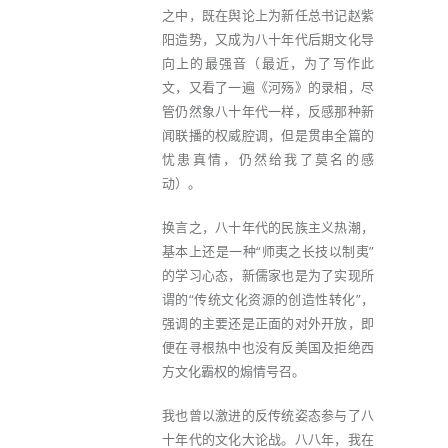
之中，既在舆论上为新任总书记赵紫
阳造势，又成为八十年代后期文化导
向上的最强音（最近，为了写作此
文，又看了一遍《河殇》的录相，尽
管仍然象八十年代一样，反感那种新
闻联播的权威腔调，但是贯串全篇的
忧患真情，仍然给我了莫名的感
动）。
换言之，八十年代的民族主义热潮，
基本上还是一种“师夷之长技以制夷”
的学习心态，新儒家也是为了实现所
谓的“传统文化资源的创造性转化”，
强调的主要还是正面的对外开放，即
便在寻根热中也没有反美国及拒绝西
方文化霸权的煽情号召。
我也曾以激进的反传统姿态参与了八
十年代的文化大论战。八八年，我在