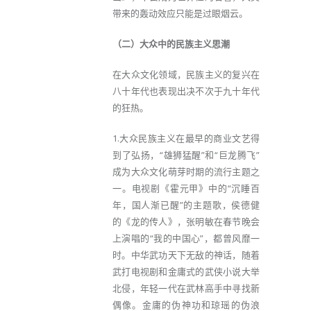
带来的轰动效应只能是过眼烟云。
（二）大众中的民族主义思潮
在大众文化领域，民族主义的复兴在
八十年代也表现出决不次于九十年代
的狂热。
1.大众民族主义在最早的商业文艺得
到了弘扬，“雄狮猛醒”和“巨龙腾飞”
成为大众文化萌芽时期的流行主题之
一。电视剧《霍元甲》中的“沉睡百
年，国人渐已醒”的主题歌，侯德健
的《龙的传人》，张明敏在春节晚会
上演唱的“我的中国心”，都曾风靡一
时。中华武功天下无敌的神话，随着
武打电视剧和金庸式的武侠小说大举
北侵，年轻一代在武林高手中寻找新
偶像。金庸的伪神功和琼瑶的伪浪