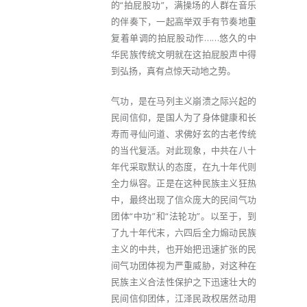
的“拍屁股功”，满操场的人群在音乐
的伴奏下，一起高举双手有节奏地重
复着单调的拍屁股动作……悠久的中
华民族传统文明就在这拍屁股声中得
到弘扬，真有点惊天动地之势。
气功，是在马列主义崩溃之际兴起的
民间信仰，是国人为了身体健康和长
寿而寻仙问道、求佛好玄的古老传统
的当代复活。对此现象，中共在八十
年代采取默认的态度，在九十年代则
全力纵容。正是在这种民族主义狂热
中，最终出现了信众庞大的民间气功
团体“中功”和“法轮功”。以至于，到
了九十年代末，六四后全力煽动民族
主义的中共，也开始把迅速扩张的民
间气功团体视为严重威胁，对这种在
民族主义合法性保护之下迅速壮大的
民间信仰团体，江泽民政权居然动用