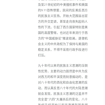
及至21世纪初的中美撞机事件和美国
的9.11恐怖惨案，民间的反美反西方
的民族主义狂热，开始大范围溢出官
方的外交定调，甚至走向丧失起码人
性的下流，引起了西方国家特别是美
国的高度警惕，也对近年来流行于西
方的“中国威胁论”推波助澜。遂使机
会主义的中共政权为了保持与美国的
稳定关系，不得不采用行政手段进行
打压。
九十年代以来的民族主义思潮的压倒
性优势，主要的动力固然是中共为反
对西方的和平演变而刻意煽动的，是
对八十年代的西化和自由化思潮的反
动，而认真反思八十年代的大陆思潮
就会发现，民族主义思潮的泛滥并不
完全是“六四”大屠杀后的变化，八十
年代已经开始兴起并渗透到所有领