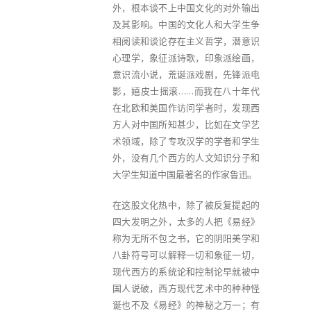
外，根本谈不上中国文化的对外输出
及其影响。中国的文化人和大学生争
相阅读和谈论存在主义哲学，潜意识
心理学，象征派诗歌，印象派绘画，
意识流小说，荒诞派戏剧，先锋派电
影，嬉皮士摇滚……而我在八十年代
在北欧和美国作访问学者时，发现西
方人对中国所知甚少，比如在文学艺
术领域，除了专攻汉学的学者和学生
外，没有几个西方的人文知识分子和
大学生知道中国最著名的作家鲁迅。
在这股文化热中，除了被反复提起的
四大发明之外，太多的人把《易经》
称为无所不包之书，它的阴阳美学和
八卦符号可以解释一切和象征一切，
现代西方的系统论和控制论早就被中
国人说破，西方现代艺术中的种种怪
诞也不及《易经》的神秘之万一；有