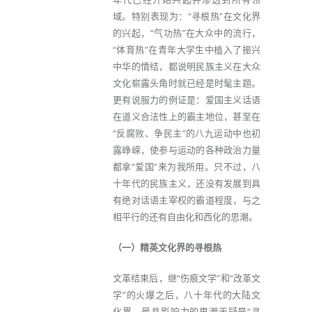
域。特别表现为：“寻根热”在文化界
的兴起，“气功热”在大众中的流行，
“体育热”在青年大学生中植入了振兴
中华的情结，都说明民族主义在大众
文化崭露头角时就已经是时髦主题。
更有说服力的例证是：爱国主义话语
在道义合法性上的霸主地位，甚至在
“反腐败、争民主”的八九运动中也初
露峥嵘，使参与运动的各种政治力量
都拿“爱国”来为我所用。只不过，八
十年代的民族主义，还没有发展到具
有绝对话语主宰权的霸道程度，与之
相平行的还有自由化和西化的思潮。
（一）精英文化界的寻根热
文革结束后，继“伤痕文学”和“改革文
学”的火爆之后，八十年代的大陆文
化界，最具影响力的思潮无疑是“寻