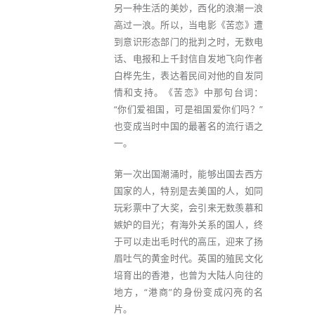
另一种生活的美妙，西化的浪潮一浪
高过一浪。所以，当电影《苦恋》遭
到意识形态部门的批判之时，无数电
话、电报和上千封信自发地飞向作者
白桦先生，表达着民间对他的自发同
情和支持。《苦恋》中那句台词：
“你们爱祖国，可是祖国爱你们吗？”
也变成当时中国的最著名的流行语之
一。
第一次出国潮涌时，能够出国去西方
国家的人，特别是去美国的人，如同
玩彩票中了大奖，会引来无数羡慕和
嫉妒的目光；有海外关系的国人，终
于可以走出毛时代的高压，迎来了扬
眉吐气的黄金时代。英国的殖民文化
培育出的香港，也曾为大陆人向往的
地方，“港商”的身份变成闪亮的名
片。