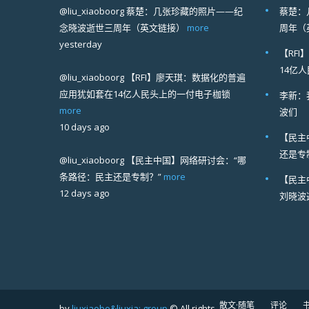
@liu_xiaoboorg
蔡楚：几张珍藏的照片——纪
蔡楚：
念晓波逝世三周年（英文链接）
more
周年（
yesterday
【RF
14亿
@liu_xiaoboorg
【RFI】廖天琪：数据化的普遍
应用犹如套在14亿人民头上的一付电子枷锁
李新：
more
波们
10 days ago
【民主
还是专
@liu_xiaoboorg
【民主中国】网络研讨会：“哪
条路径：民主还是专制？”
more
【民主
12 days ago
刘晓波
散文·随笔
评论
by
liuxiaobo&liuxia; group
© All rights