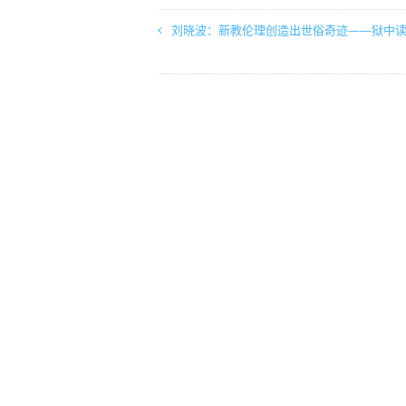
刘晓波：新教伦理创造出世俗奇迹——狱中