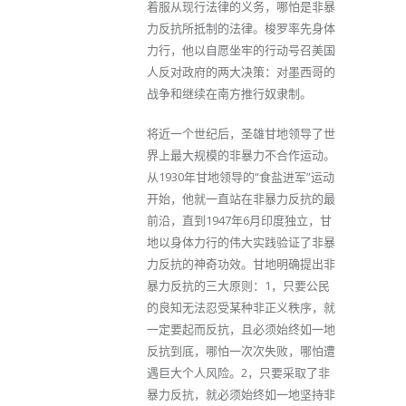
着服从现行法律的义务，哪怕是非暴
力反抗所抵制的法律。梭罗率先身体
力行，他以自愿坐牢的行动号召美国
人反对政府的两大决策：对墨西哥的
战争和继续在南方推行奴隶制。
将近一个世纪后，圣雄甘地领导了世
界上最大规模的非暴力不合作运动。
从1930年甘地领导的“食盐进军”运动
开始，他就一直站在非暴力反抗的最
前沿，直到1947年6月印度独立，甘
地以身体力行的伟大实践验证了非暴
力反抗的神奇功效。甘地明确提出非
暴力反抗的三大原则：1，只要公民
的良知无法忍受某种非正义秩序，就
一定要起而反抗，且必须始终如一地
反抗到底，哪怕一次次失败，哪怕遭
遇巨大个人风险。2，只要采取了非
暴力反抗，就必须始终如一地坚持非