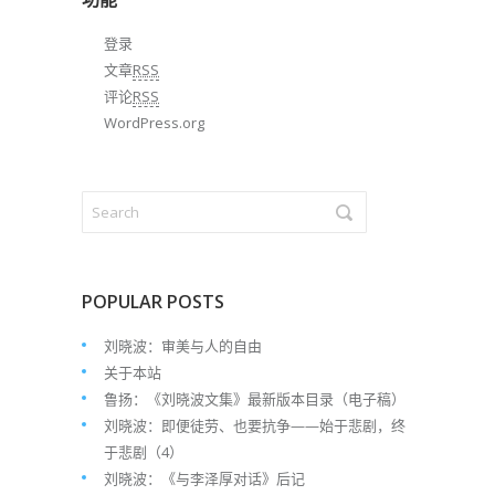
登录
文章
RSS
评论
RSS
WordPress.org
POPULAR POSTS
刘晓波：审美与人的自由
关于本站
鲁扬：《刘晓波文集》最新版本目录（电子稿）
刘晓波：即便徒劳、也要抗争——始于悲剧，终
于悲剧（4）
刘晓波：《与李泽厚对话》后记