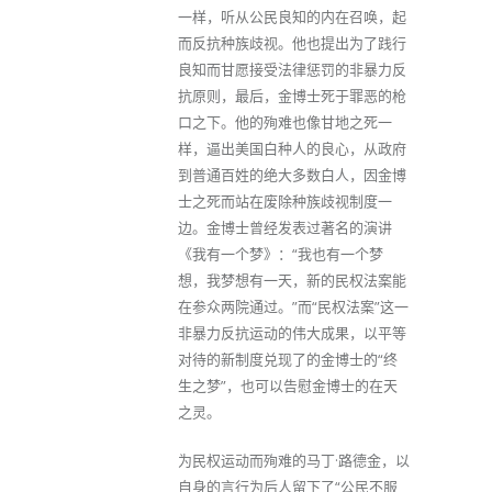
一样，听从公民良知的内在召唤，起
而反抗种族歧视。他也提出为了践行
良知而甘愿接受法律惩罚的非暴力反
抗原则，最后，金博士死于罪恶的枪
口之下。他的殉难也像甘地之死一
样，逼出美国白种人的良心，从政府
到普通百姓的绝大多数白人，因金博
士之死而站在废除种族歧视制度一
边。金博士曾经发表过著名的演讲
《我有一个梦》：“我也有一个梦
想，我梦想有一天，新的民权法案能
在参众两院通过。”而“民权法案”这一
非暴力反抗运动的伟大成果，以平等
对待的新制度兑现了的金博士的“终
生之梦”，也可以告慰金博士的在天
之灵。
为民权运动而殉难的马丁·路德金，以
自身的言行为后人留下了“公民不服