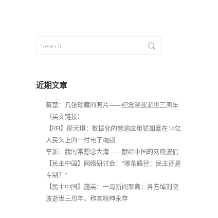
近期文章
蔡楚：几张珍藏的照片——纪念晓波逝世三周年
（英文链接）
【RFI】廖天琪：数据化的普遍应用犹如套在14亿
人民头上的一付电子枷锁
李新：我时常想念大海——献给中国的刘晓波们
【民主中国】网络研讨会：“哪条路径：民主还是
专制？”
【民主中国】施英：一周新闻聚焦：各方悼刘晓
波逝世三周年，称其精神永存