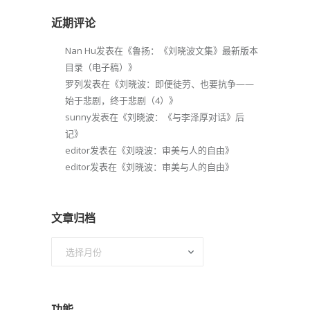
近期评论
Nan Hu
发表在《
鲁扬：《刘晓波文集》最新版本
目录（电子稿）
》
罗列
发表在《
刘晓波：即便徒劳、也要抗争——
始于悲剧，终于悲剧（4）
》
sunny
发表在《
刘晓波：《与李泽厚对话》后
记
》
editor
发表在《
刘晓波：审美与人的自由
》
editor
发表在《
刘晓波：审美与人的自由
》
文章归档
文
章
归
档
功能