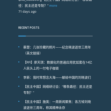
径：民主还是专制？”
more
71 days ago
RECENT POSTS
蔡楚：几张珍藏的照片——纪念晓波逝世三周年
（英文链接）
【RFI】廖天琪：数据化的普遍应用犹如套在14亿
人民头上的一付电子枷锁
李新：我时常想念大海——献给中国的刘晓波们
【民主中国】网络研讨会：“哪条路径：民主还是
专制？”
【民主中国】施英：一周新闻聚焦：各方悼刘晓
波逝世三周年，称其精神永存