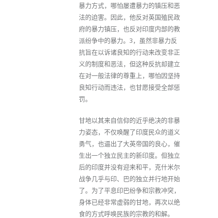
暴力方式，哪怕屡遭暴力的镇压和恶
法的迫害。因此，他反对英国殖民政
府的暴力镇压，也反对印度内部的教
派纷争中的暴力。3，虽然非暴力反
抗旨在以诉诸良知的行动来改变非正
义的制度和恶法，但这种反抗却建立
在对一般法律的尊重上，哪怕因坚持
良知行动而违法，也甘愿接受全部惩
罚。
甘地以其来自信仰的近乎绝决的非暴
力姿态，不仅唤醒了印度民众的道义
勇气，也逼出了大英帝国的良心，催
生出一个独立民主的新印度。但独立
后的印度并没有迎来和平，克什米尔
战争几乎与印、巴的独立并行地开始
了。为了平息印巴纷争和宗教冲突，
身体已经非常虚弱的甘地，再次以绝
食的方式呼唤民族的宗教的和解。