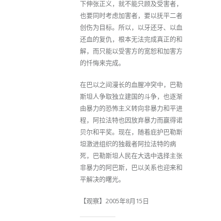
下伸张正义，就不能只顾及受害者，
也要同时考虑加害者，要以抚平二者
创伤为目标。所以，以牙还牙、以血
还血的复仇，根本无法完成真正的和
解，而只能以受害方的宽恕和加害方
的忏悔来完成。
在巴以之间漫长的血腥冲突中，巴勒
斯坦人争取独立建国的斗争，也逐渐
由暴力的恐怖主义转向非暴力和平进
程，阿拉法特也因放弃暴力而赢得诺
贝尔和平奖。现在，随着庇护巴勒斯
坦激进组织的独裁者阿拉法特的病
死，巴勒斯坦人民在大选中选择主张
非暴力的阿巴斯，巴以关系也迎来和
平解决的曙光。
【观察】2005年8月15日