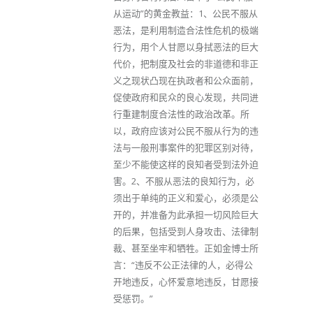
从运动”的黄金教益：1、公民不服从
恶法，是利用制造合法性危机的极端
行为，用个人甘愿以身拭恶法的巨大
代价，把制度及社会的非道德和非正
义之现状凸现在执政者和公众面前，
促使政府和民众的良心发现，共同进
行重建制度合法性的政治改革。所
以，政府应该对公民不服从行为的违
法与一般刑事案件的犯罪区别对待，
至少不能使这样的良知者受到法外迫
害。2、不服从恶法的良知行为，必
须出于单纯的正义和爱心，必须是公
开的，并准备为此承担一切风险巨大
的后果，包括受到人身攻击、法律制
裁、甚至坐牢和牺牲。正如金博士所
言：“违反不公正法律的人，必得公
开地违反，心怀爱意地违反，甘愿接
受惩罚。”