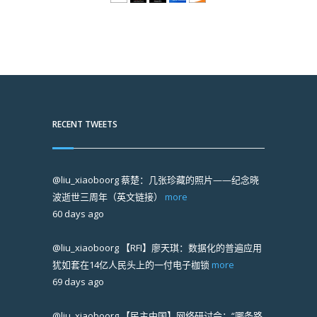
RECENT TWEETS
@liu_xiaoboorg
蔡楚：几张珍藏的照片——纪念晓
波逝世三周年（英文链接）
more
60 days ago
@liu_xiaoboorg
【RFI】廖天琪：数据化的普遍应用
犹如套在14亿人民头上的一付电子枷锁
more
69 days ago
@liu_xiaoboorg
【民主中国】网络研讨会：“哪条路