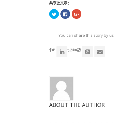
共享此文章：
点
点
点
击
击
击
以
以
以
在
在
在
Twitter
Facebook
Google+
上
上
上
共
共
共
You can share this story by using your soc
享
享
享
（在
（在
（在
accoun
新
新
新
窗
窗
窗
口
口
口
中
中
中
打
打
打
开）
开）
开）
ABOUT THE AUTHOR