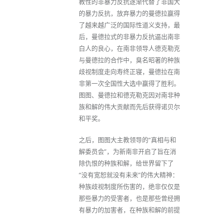
教性的非暴力反抗逐渐代替了非国大
的暴力反抗，放弃暴力的曼德拉赢得
了越来越广泛的国际性道义支持，最
后，曼德拉式的非暴力反抗逼出南非
白人的良心，在南非领导人德克勒克
与曼德拉的合作中，臭名昭著的种族
歧视制度走向寿终正寝，曼德拉在南
非第一次全国性大选中赢得了胜利。
图图、曼德拉和德克勒克因对南非种
族和解的伟大贡献而先后获得诺贝尔
和平奖。
之后，图图大主教领导的“真相与和
解委员会”，为新南非开启了旨在消
除仇恨的种族和解，给世界留下了
“没有宽恕就没有未来”的伟大精神：
种族歧视制度所伤害的，绝非仅仅是
那些暴力的受害者，也是那些曾经拥
有暴力的加害者，在种族和解的前提