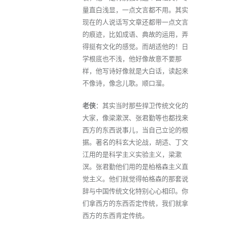
量直白浅显，一点文言都不用。其实
现在的人说话写文章还都带一点文言
的痕迹，比如成语、典故的运用，弄
得挺有文化的感觉。而胡适他的！日
学根底也不浅，他好像故意不要那
样，他写诗好像就是大白话，读起来
不像诗，像念儿歌。顺口溜。
老侠
：其实当时那些捍卫传统文化的
大家，像梁漱溟、张君勤等也都找来
西方的东西说事儿，当自己立论的根
据。著名的科玄大论战，胡适、丁文
江用的是科学主义实验主义，梁漱
溟。张君勤他们用的是柏格森主义直
觉主义。他们就觉得帕格森的那套说
辞与中国传统文化特别心心相印。你
们拿西方的东西否定传统，我们就拿
西方的东西肯定传统。