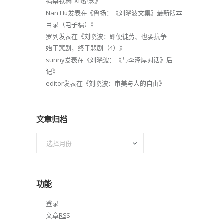
揭幕铁椅LXB纪念
》
Nan Hu
发表在《
鲁扬：《刘晓波文集》最新版本
目录（电子稿）
》
罗列
发表在《
刘晓波：即便徒劳、也要抗争——
始于悲剧，终于悲剧（4）
》
sunny
发表在《
刘晓波：《与李泽厚对话》后
记
》
editor
发表在《
刘晓波：审美与人的自由
》
文章归档
文
章
归
档
功能
登录
文章
RSS