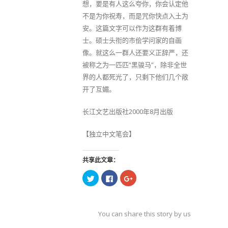
想，要是有人这么夸你，你会认定他
不是为你祝寿，而是咒你快点入土为
安。这篇文字可以作为这群有着博
士。硕士头衔的市侩学问家的自画
像。就这么一群人还要义正辞严，还
被称之为一匹匹“黑骏马”，除非全世
界的人都死光了，只剩下他们几个敞
开了互媚。
长江文艺出版社2000年8月出版
【独立中文笔会】
共享此文章：
点
点
点
击
击
击
以
以
以
在
在
在
Twitter
Facebook
Google+
上
上
上
共
共
共
You can share this story by using your soc
享
享
享
（在
（在
（在
accoun