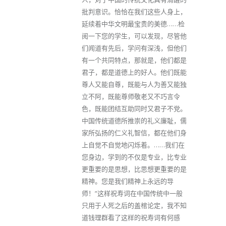
批判意识。恰恰在我们这些人身上，
延续着中华文明最宝贵的美德……检
阅一下您的学生，可以发现，尽管他
们闻道有先后，学问有深浅，但他们
有一个共同特点，那就是，他们都是
君子，都是道德上的好人。他们既能
尊人又能自尊，既能与人为善又能独
立不阿，既能尊师敬老又不巧言令
色，既能团结互助同时又君子不党。
中国传统道德所推崇的礼义廉耻，儒
家所弘扬的仁义礼智信，都在他们身
上自觉不自觉地闪烁着。……我们在
您身边，学到的不仅是专业，比专业
更重要的是思想，比思想更重要的是
精神。您是我们精神上永远的导
师！”这样祝寿词在中国传统中一般
只用于人死之后的盖棺论定，我不知
道钱理群看了这样的祝寿词有何感