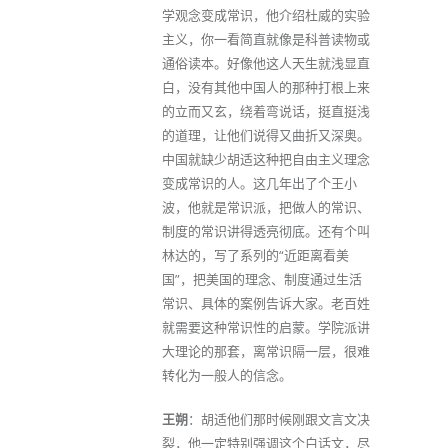
学观念变成常识，他介绍杜威的实验
主义，你一看简直就像是科普读物或
通俗读本。好像他这人天生就浅显直
白，没有其他中国人的那种打根上来
的立而又玄，绕着弯说话，挺直挺浅
的道理，让他们说得又曲折又深奥。
中国就缺少胡适这种把自由主义理念
变成常识的人。这几年出了个王小
波，他就是常识派，把做人的常识、
制度的常识讲得透亮彻底。还有个叫
林达的，写了系列的“近距离看美
国”，把美国的理念、制度通过生活
常识、具体的案例告诉大家。老百姓
就需要这种常识性的启蒙。学院派讲
大理论的那套，离常识隔一层，很难
转化为一般人的信念。
王朔
：胡适他们那时候刚跟文言文决
裂，他一定特别强调这个白话文，尽