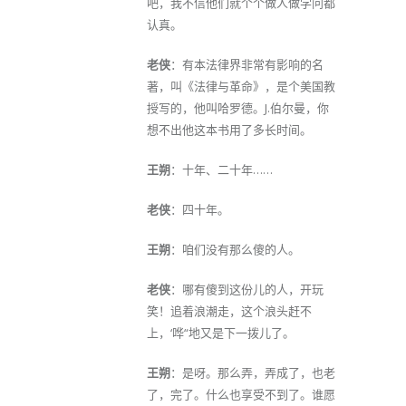
吧，我不信他们就个个做人做学问都
认真。
老侠
：有本法律界非常有影响的名
著，叫《法律与革命》，是个美国教
授写的，他叫哈罗德。J.伯尔曼，你
想不出他这本书用了多长时间。
王朔
：十年、二十年……
老侠
：四十年。
王朔
：咱们没有那么傻的人。
老侠
：哪有傻到这份儿的人，开玩
笑！追着浪潮走，这个浪头赶不
上，‘哗“地又是下一拨儿了。
王朔
：是呀。那么弄，弄成了，也老
了，完了。什么也享受不到了。谁愿