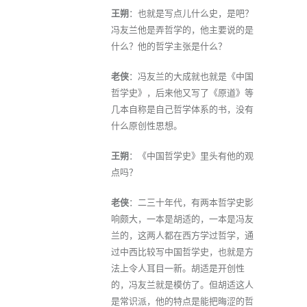
王朔
：也就是写点儿什么史，是吧？
冯友兰他是弄哲学的，他主要说的是
什么？他的哲学主张是什么？
老侠
：冯友兰的大成就也就是《中国
哲学史》，后来他又写了《原道》等
几本自称是自己哲学体系的书，没有
什么原创性思想。
王朔
：《中国哲学史》里头有他的观
点吗？
老侠
：二三十年代，有两本哲学史影
响颇大，一本是胡适的，一本是冯友
兰的，这两人都在西方学过哲学，通
过中西比较写中国哲学史，也就是方
法上令人耳目一新。胡适是开创性
的，冯友兰就是模仿了。但胡适这人
是常识派，他的特点是能把晦涩的哲