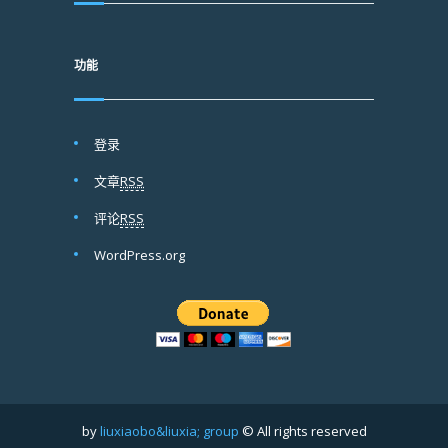
功能
登录
文章
RSS
评论
RSS
WordPress.org
by
liuxiaobo&liuxia; group
© All rights reserved