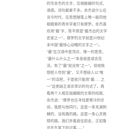
的写余杰的文字，互相献媚的句式、
语感。词句都差不多。余杰说什么在
当今时代，在思想随笔上唯一能同他
相媲美的青年学者只有摩罗。余杰喜
欢用“最”字，陈平原是“最杰出的文学
史家之一”，摩罗的文字就是20世纪
末中国“最惊心动魄的文字之一”。
“最”在汉语中是顶点、唯一的意思，
“最什么什么之一”本身就是语言花
活。有了“最”就没有“之一”。但他既
想把人夸到“最”，又不想给人以“唯
一”的话把，于是就只能用“最……之
一”这类缺乏语言常识的句式了。再
看两个人相互抛媚眼的文章的结尾，
余杰说：“摩罗也在寻找更寒冷的空
间，我愿与他同行。这是一条充满荆
棘的、没有路的路。这是一条心灵救
赎的路。我们并着肩往前走，正如鲁
迅先生笔下的过客……”