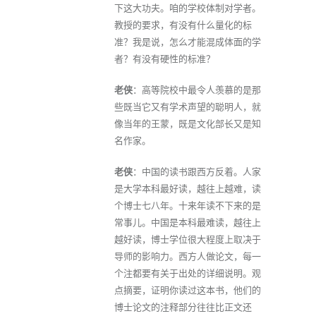
下这大功夫。咱的学校体制对学者。
教授的要求，有没有什么量化的标
准？我是说，怎么才能混成体面的学
者？有没有硬性的标准？
老侠
：高等院校中最令人羡慕的是那
些既当它又有学术声望的聪明人，就
像当年的王蒙，既是文化部长又是知
名作家。
老侠
：中国的读书跟西方反着。人家
是大学本科最好读，越往上越难，读
个博士七八年。十来年读不下来的是
常事儿。中国是本科最难读，越往上
越好读，博士学位很大程度上取决于
导师的影响力。西方人做论文，每一
个注都要有关于出处的详细说明。观
点摘要，证明你读过这本书，他们的
博士论文的注释部分往往比正文还