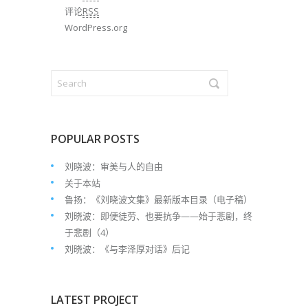
评论
RSS
WordPress.org
POPULAR POSTS
刘晓波：审美与人的自由
关于本站
鲁扬：《刘晓波文集》最新版本目录（电子稿）
刘晓波：即便徒劳、也要抗争——始于悲剧，终
于悲剧（4）
刘晓波：《与李泽厚对话》后记
LATEST PROJECT