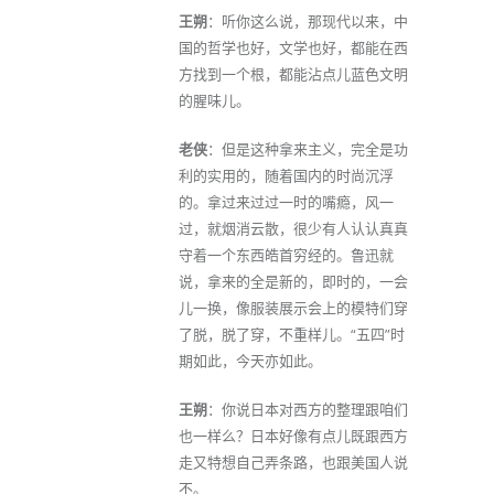
王朔
：听你这么说，那现代以来，中
国的哲学也好，文学也好，都能在西
方找到一个根，都能沾点儿蓝色文明
的腥味儿。
老侠
：但是这种拿来主义，完全是功
利的实用的，随着国内的时尚沉浮
的。拿过来过过一时的嘴瘾，风一
过，就烟消云散，很少有人认认真真
守着一个东西皓首穷经的。鲁迅就
说，拿来的全是新的，即时的，一会
儿一换，像服装展示会上的模特们穿
了脱，脱了穿，不重样儿。“五四”时
期如此，今天亦如此。
王朔
：你说日本对西方的整理跟咱们
也一样么？日本好像有点儿既跟西方
走又特想自己弄条路，也跟美国人说
不。