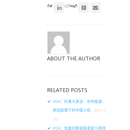
新
新
新
窗
窗
窗
口
口
口
中
中
中
打
打
打
开）
开）
开）
ABOUT THE AUTHOR
RELATED POSTS
VOA：时事大家谈：年终报道：
新冠疫情下的中国人权
(2020-12-
10)
VOA：恰逢刘晓波获诺奖10周年