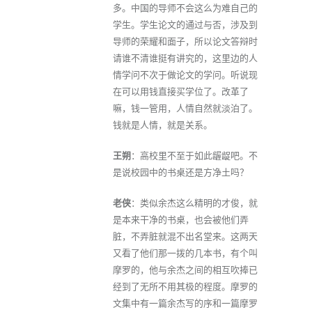
多。中国的导师不会这么为难自己的
学生。学生论文的通过与否，涉及到
导师的荣耀和面子，所以论文答辩时
请谁不清谁挺有讲究的，这里边的人
情学问不次于做论文的学问。听说现
在可以用钱直接买学位了。改革了
嘛，钱一管用，人情自然就淡泊了。
钱就是人情，就是关系。
王朔
：高校里不至于如此龌龊吧。不
是说校园中的书桌还是方净土吗？
老侠
：类似余杰这么精明的才俊，就
是本来干净的书桌，也会被他们弄
脏，不弄脏就混不出名堂来。这两天
又看了他们那一拨的几本书，有个叫
摩罗的，他与余杰之间的相互吹捧已
经到了无所不用其极的程度。摩罗的
文集中有一篇余杰写的序和一篇摩罗