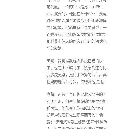
走到底，一个的生命是另一个的生
命。我要问，他们在赎什么罪，要虔
诚忏悔的人怎么能这么不择手段地黑
着脸献媚，他心里有什么罪恶感，一
点也没有。他们怎么觉醒的？觉醒到
用世界上伟大的作家向自己的团伙小
兄弟献媚。
王朔
：我觉得我这人脸皮已经很厚
了，也是个人精儿了，没想到还有比
我脸皮更厚，更精于计算的后生。真
他妈的是后生可畏，咱得躲远点儿。
老侠
：还有一个自称是北大醉侠的叫
孔庆东的，自夸与献媚的水平远不如
前两位，他的夸人像报纸上的悼词，
却是为钱理群先生祝寿而写的。他
说：“您和您的学生都是”五四“精神传
人，对于中国的传统文化具有清醒的