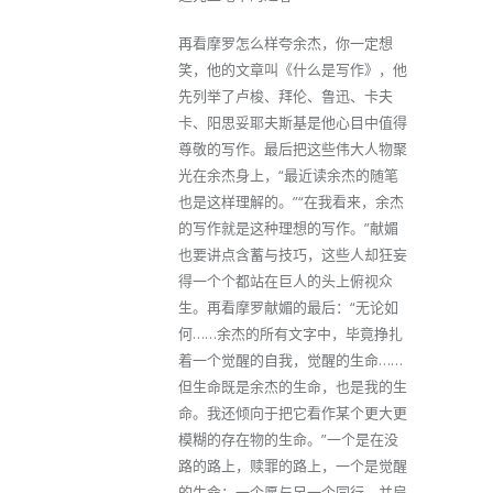
再看摩罗怎么样夸余杰，你一定想
笑，他的文章叫《什么是写作》，他
先列举了卢梭、拜伦、鲁迅、卡夫
卡、阳思妥耶夫斯基是他心目中值得
尊敬的写作。最后把这些伟大人物聚
光在余杰身上，“最近读余杰的随笔
也是这样理解的。”“在我看来，余杰
的写作就是这种理想的写作。”献媚
也要讲点含蓄与技巧，这些人却狂妄
得一个个都站在巨人的头上俯视众
生。再看摩罗献媚的最后：“无论如
何……余杰的所有文字中，毕竟挣扎
着一个觉醒的自我，觉醒的生命……
但生命既是余杰的生命，也是我的生
命。我还倾向于把它看作某个更大更
模糊的存在物的生命。”一个是在没
路的路上，赎罪的路上，一个是觉醒
的生命；一个愿与另一个同行，并肩