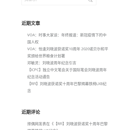
近期文章
VOA：时事大家谈：年终报道：新冠疫情下的中
国人权
VOA：恰逢刘晓波获诺奖10周年 2020诺贝尔和平
奖颁给世界粮食计划署
邓敏灵：刘晓波周年纪念引言
【ICPC】独立中文笔会关于国际笔会刘晓波周年
纪念活动通告
【RFI】刘晓波获诺奖十周年巴黎揭幕铁椅LXB纪
念
近期评论
择偶网
发表在《
【RFI】刘晓波获诺奖十周年巴黎