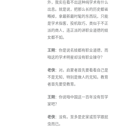
外，我实在看不出这种纯学术有什么
出息。就是说，把那么长的历史都省
略掉，拿最新最时髦的东西玩，只能
是学术指客，投机取巧，类似于不正
派的商人，连正派的讲职业道德的妓
女都不如。
王朔
：你是说名妓都有职业道德，而
咱这的学术明星却没有职业操守？
老侠
：对。启蒙者首先要看看自己是
不是无知，特别是做人的无知。教育
者首先要受教育。
王朔
：你说咱中国这一百年没有哲学
家吧？
老侠
：没有。至多是史家或哲学跟屁
虫而已。