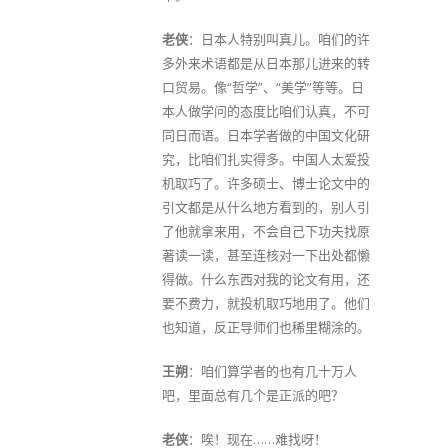
老侠
：日本人特别叫真儿。咱们的许
多外来术语都是从日本那儿进来的转
口贸易。像“哲学”、“美学”等等。日
本人做学问的态度比咱们认真，不可
同日而语。日本学者做的中国文化研
究，比咱们扎实得多。中国人太爱投
机取巧了。许多硕士、博士论文中的
引文都是从什么地方看到的，别人引
了他就拿来用，不会自己下功夫找原
著读一读，甚至连核对一下出处都懒
得做。什么东西对我的论文有用，还
要不费力，就投机取巧地用了。他们
也知道，反正导师们也稀里糊涂的。
王朔
：咱们算学者的也有几十万人
吧，里面总有几个是正派的吧？
老侠
：唉！现在……难找呀！