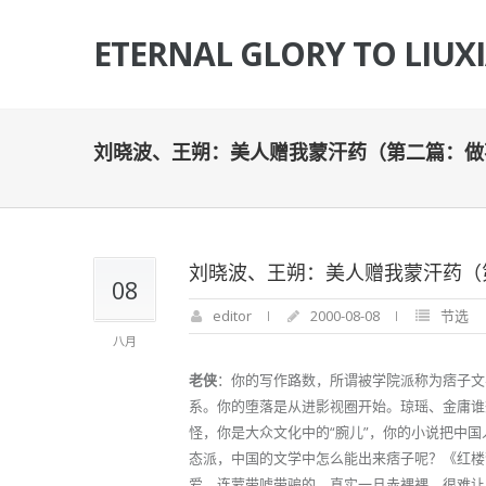
ETERNAL GLORY TO LIUX
刘晓波、王朔：美人赠我蒙汗药（第二篇：做
刘晓波、王朔：美人赠我蒙汗药（
08
editor
2000-08-08
节选
八月
老侠
：你的写作路数，所谓被学院派称为痞子文
系。你的堕落是从进影视圈开始。琼瑶、金庸谁
怪，你是大众文化中的“腕儿”，你的小说把中
态派，中国的文学中怎么能出来痞子呢？《红楼
爱，连蒙带唬带骗的。真实一旦赤裸裸，很难让