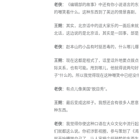
老侠
：《编辑部的故事》中还有你小说语言的东
的嘲笑着什么。这种东西到了英达的情景喜剧，
王朔
：其实，北京话中的逗大家乐的一面后来就
北话，这边说的是北京话，其实是一回事，部是
老侠
：赵本山的小品有时挺恶毒的，什么哪儿爆
王朔
：现在这都是程式了，话里话外地要点拨点
际关系，也有可能。甩到哪儿，他就得说两句好
子”什么的。所以我觉得现在这种嘲笑中已经没
老侠
：有点儿像美国“脱目秀”。
王朔
：最后变成这样子。我想还会有很多人愿意
种东西。
老侠
：我觉得你使这种口语在大众文化中流行起
们就都这么说。你初涉影视圈，参与策划了《渴
就开始糟踏自己了，让人家把个挺残酷的东西生