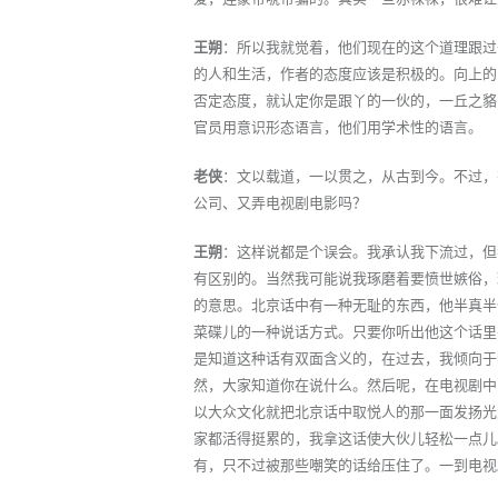
王朔
：所以我就觉着，他们现在的这个道理跟过
的人和生活，作者的态度应该是积极的。向上的
否定态度，就认定你是跟丫的一伙的，一丘之貉
官员用意识形态语言，他们用学术性的语言。
老侠
：文以载道，一以贯之，从古到今。不过，
公司、又弄电视剧电影吗？
王朔
：这样说都是个误会。我承认我下流过，但
有区别的。当然我可能说我琢磨着要愤世嫉俗，
的意思。北京话中有一种无耻的东西，他半真半
菜碟儿的一种说话方式。只要你听出他这个话里
是知道这种话有双面含义的，在过去，我倾向于
然，大家知道你在说什么。然后呢，在电视剧中
以大众文化就把北京话中取悦人的那一面发扬光
家都活得挺累的，我拿这话使大伙儿轻松一点儿
有，只不过被那些嘲笑的话给压住了。一到电视