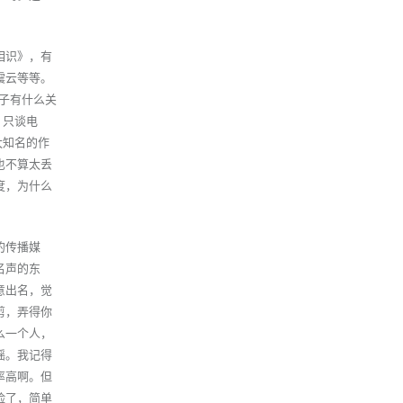
相识》，有
震云等等。
子有什么关
，只谈电
太知名的作
也不算太丢
度，为什么
的传播媒
名声的东
意出名，觉
剪，弄得你
么一个人，
摇。我记得
率高啊。但
险了，简单