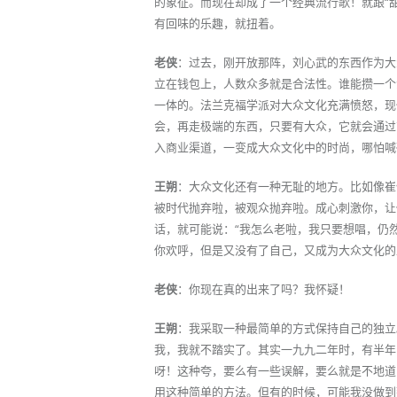
的象征。而现在却成了一个经典流行歌！就跟“
有回味的乐趣，就扭着。
老侠
：过去，刚开放那阵，刘心武的东西作为大
立在钱包上，人数众多就是合法性。谁能攒一个
一体的。法兰克福学派对大众文化充满愤怒，现
会，再走极端的东西，只要有大众，它就会通过
入商业渠道，一变成大众文化中的时尚，哪怕喊
王朔
：大众文化还有一种无耻的地方。比如像崔
被时代抛弃啦，被观众抛弃啦。成心刺激你，让
话，就可能说：“我怎么老啦，我只要想唱，仍
你欢呼，但是又没有了自己，又成为大众文化的
老侠
：你现在真的出来了吗？我怀疑！
王朔
：我采取一种最简单的方式保持自己的独立
我，我就不踏实了。其实一九九二年时，有半年
呀！这种夸，要么有一些误解，要么就是不地道
用这种简单的方法。但有的时候，可能我没做到