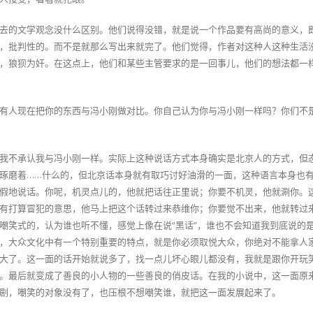
去的文学观念没什么区别。他们说得没错，就是说一个作品要有高尚的意义，
，批判性的。而不是就那么写出来就完了。他们觉得，作者对这种人这种生活
，狼狈为奸。在这点上，他们和某些主管要求的是一回事儿，他们的想法都一
有人现在把你的东西与冯小刚做对比。你自己认为你与冯小刚一样吗？你们不
我不承认我与冯小刚一样。实际上这种说话方式本身确实是北京人的方式，但
琢磨着……什么的，但北京话本身就有取巧讨好油滑的一面，这种语言本身也
假地说话。你呢，机灵点儿的，他就把话往正里说；你要不机灵，他就涮你。
有打算冒犯的意思，他马上把这个话转过来恭维你；你要觉不出来，他就转过
嘲笑式的，认为谁也听不懂，感觉上像在说“黑话”，谁也不会知道我到底说的
，大众文化中有一个特别重要的特点，就是你必须取悦大众，你绝对不能拿人
大了。这一面的话开始就说多了，找一点儿坏心眼儿都没有，我就是跟你开玩
。最后就变成了善良的小人物的一些善良的俏皮话。在我的小说中，这一面原
剧，嘲笑的对象没有了，也压根不想嘲笑谁，就把这一面发展起来了。