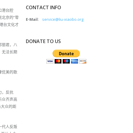
CONTACT INFO
口港台腔
北京的“零
E-Mail:
service@liu-xiaobo.org
港台文化才
DONATE TO US
邓丽君，八
，无法长期
律优美的歌
力，反抗
听众齐声高
与大众的距
一代人反叛