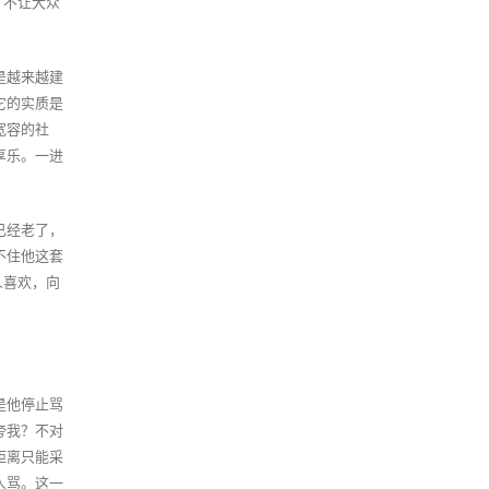
，不让大众
是越来越建
它的实质是
宽容的社
享乐。一进
已经老了，
不住他这套
人喜欢，向
是他停止骂
夸我？不对
距离只能采
人骂。这一