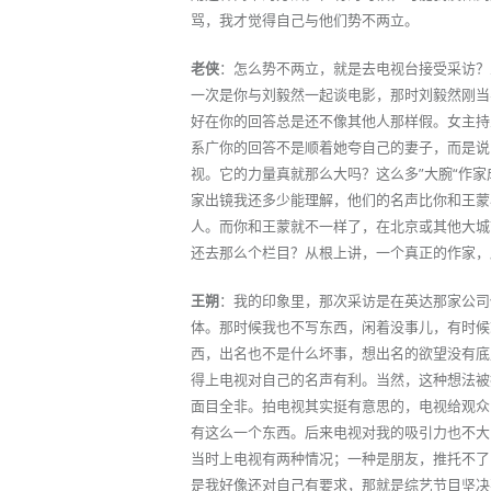
骂，我才觉得自己与他们势不两立。
老侠
：怎么势不两立，就是去电视台接受采访？
一次是你与刘毅然一起谈电影，那时刘毅然刚当
好在你的回答总是还不像其他人那样假。女主持
系广你的回答不是顺着她夸自己的妻子，而是说
视。它的力量真就那么大吗？这么多”大腕“作
家出镜我还多少能理解，他们的名声比你和王蒙
人。而你和王蒙就不一样了，在北京或其他大城
还去那么个栏目？从根上讲，一个真正的作家，
王朔
：我的印象里，那次采访是在英达那家公司
体。那时候我也不写东西，闲着没事儿，有时候
西，出名也不是什么坏事，想出名的欲望没有底
得上电视对自己的名声有利。当然，这种想法被
面目全非。拍电视其实挺有意思的，电视给观众
有这么一个东西。后来电视对我的吸引力也不大
当时上电视有两种情况；一种是朋友，推托不了
是我好像还对自己有要求，那就是综艺节目坚决