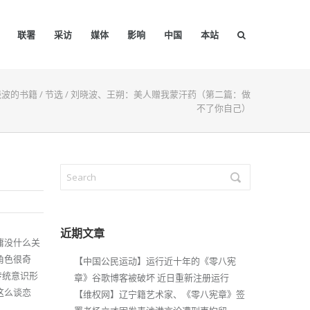
联署
采访
媒体
影响
中国
本站
晓波的书籍
/
节选
/
刘晓波、王朔：美人赠我蒙汗药（第二篇：做
不了你自己）
近期文章
庸没什么关
角色很奇
【中国公民运动】运行近十年的《零八宪
传统意识形
章》谷歌博客被破坏 近日重新注册运行
这么谈恋
【维权网】辽宁籍艺术家、《零八宪章》签