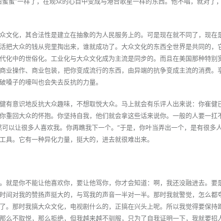
甜蜜蜜”一样了，在观众的心目中变成与港台歌星一样的东西。他不唱，就对了
众文化，其合法性是建立在抽象的为人民服务上的。可是现在就不同了，现在
活把大众的钱从兜里掏出来，谁就成功了。大众文化的东西全世界是共同的，
代化中的世俗化。工业化与大众文化成为主流是同步的。而且在美国那种特别
商业操作、商业包装，把你变成流行的东西，由异端的抗争变成主流的消费。
破嗓子的嚎叫也会失去反抗的力量。
健有意识地反抗大众趣味，不想取悦大众。马上就会有乐评人出来说：你崔健
你重回大众的怀抱。你坚持自我，他们就会拿这些话来说你。一般的人要一扛
然可以让很多人喜欢我。你再瞧我下一个。”于是，你叶当弄出一个，是有很多
工具。它有一种异化力量，挺大的，进去就很难出来。
。就是你不能让他喜欢你，要让他骂你，你才会知道：啊，我还没融进去。要
时间对我的赞扬声挺大的，与骂我的声音一半对一半。那时我就警觉，怎么都
了。那时我搞大众文化，电视剧什么的，正搞在兴头上呢。所以我觉得要保持
那么不取悦，那么拒绝，但我越来越不驯服，只为了自我证明一下，我就要招