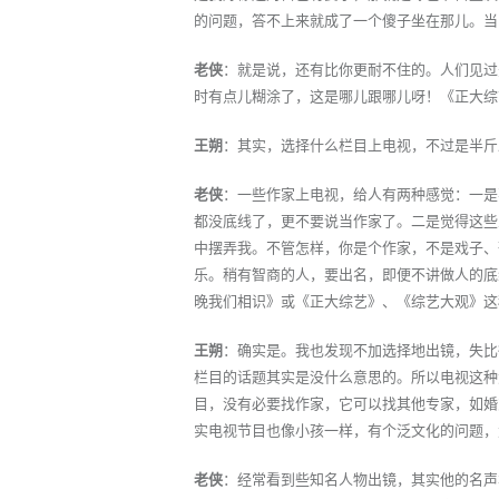
的问题，答不上来就成了一个傻子坐在那儿。当
老侠
：就是说，还有比你更耐不住的。人们见过
时有点儿糊涂了，这是哪儿跟哪儿呀！《正大综
王朔
：其实，选择什么栏目上电视，不过是半斤
老侠
：一些作家上电视，给人有两种感觉：一是
都没底线了，更不要说当作家了。二是觉得这些
中摆弄我。不管怎样，你是个作家，不是戏子、
乐。稍有智商的人，要出名，即便不讲做人的底
晚我们相识》或《正大综艺》、《综艺大观》这
王朔
：确实是。我也发现不加选择地出镜，失比
栏目的话题其实是没什么意思的。所以电视这种
目，没有必要找作家，它可以找其他专家，如婚
实电视节目也像小孩一样，有个泛文化的问题，
老侠
：经常看到些知名人物出镜，其实他的名声