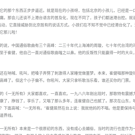
它的那个东西正步步逼近。就是现在的小孩呀，包括北京的小孩儿，已经是一
庸。那会儿还谈不上港台语言的普及化，现在不同了，孩子们都迷港台腔。就说
运动，它直接威胁到北京既有的说话方式。小孩们在不知不觉中已经港台化了。
它那儿啦！
的说，中国通俗歌曲有三个高峰：二三十年代上海滩的周璇，七十年代台湾的
至于崔健，他自己一直对通俗歌曲嗤之以鼻。他的反叛性只能赢得一时的大众
还在呐喊、吼叫，把嗓子弄劈了刺激得人家睡觉做噩梦。本来，崔健唱那种旋
高峰了。但这个小子偏不。你吼叫，大家只拿听歌当乐看，谁还买你的门票。
的《一无所有》大家都喜欢，一直喜欢。一九八六年刚出现时，那歌特有震撼
康了，挣钱了，享乐了，又唱了那么多年，连崔健自己也腻了。那次在山东，
？下面高喊：“一无所有。”崔健居然在台上说：我就他妈的不唱。他是要保持
道界线。
一无所有》本来是一个很原初的东西，没有成心去媚俗，当时的流行也是作为