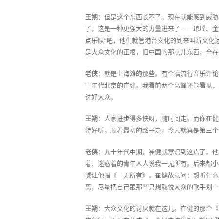
王朔
：但是这个东西长不了。现在就能感到威胁
了，这是一种更强大的力量进来了——琼瑶、金
点乐队”吧，他们就管港台文化的到来叫新文化
是大众文化的正根，旧中国的那点儿东西，全在
老侠
：就是上海滩的那些。有个搞流行音乐评论
十年代北京的崔健。我看前两个高峰还能看见，
讨好大众。
王朔
：人家进步得多快呀，随时间走。而你崔健
特好听，顺着最初的路子走，今天就真是第三个
老侠
：九十年代中期，崔健就意识到这点了。他
着、迷惑着的青年人人说我一无所有。后来都小
喊让他唱《一无所有》。崔健故意问：想听什么
离，尽量把自己跟那些只想取悦大众的歌手划一
王朔
：大众文化的讨厌就在这儿。崔健的那个《