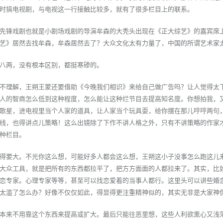
时搞电视剧，与电视这一行接触比较多，就有了很多栏目上的联系。
先锋戏剧也就是小剧场戏剧的导演牟森的大秃头出现在《正大综艺》的嘉宾席
艺》居然去找牟森，牟森居然去了？大众文化太有力量了，中国的所谓艺术家
八两，没有根本区别，都挺寒碜的。
不理解，王朔王蒙还要借助《今晚我们相识》来给自己做广告吗？让人觉得太
人的智商怎么低到这种程度，怎么能让这种烂节目去提高知名度。你想拍我，
歌星，进电视里当个人家的道具，让人家当个玩具耍，给你摆在那儿哼哼两句
线，也得讲点儿策略！这么出镜除了下作不讲人格之外，只有不讲策略的作家
种栏目。
得要大。不光你这么想，可能好多人都会这么想，王朔这小子没事怎么跑这儿
大众工具，就是把所有的东西都拉平了，把方方面面的人都拉来了。其实，比
恋专家。心理专家等等，甚至可以找恋爱着的当事人都行。这里头可以讲些婚
太滥了怎么办？好像不仅仅如此，得显得更注重精神似的，其实无非是大家神
本来不用靠这个东西来提高或扩大。最后只能往恶里想，这些人利欲熏心又浅