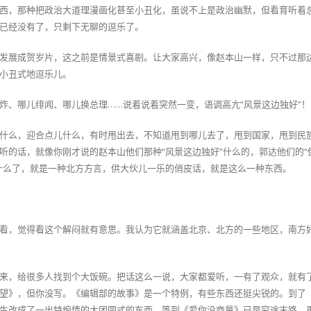
西，那种把政治大道理漫画化甚至小丑化，虽说不上是政治幽默，但看育听着
已经没有了，只剩下无聊的逗乐了。
发展成贺岁片，这之前是情景式喜剧。让大家高兴，像赵本山一样，只不过那
小丑式地逗乐儿。
炸、哪儿绯闻、哪儿换总理……说着说着突然一变，语调高亢“风景这边独好”！
什么，迎合点儿什么，有时甩出去，不知道甩到哪儿去了，甩到国家，甩到民
听的话，就像你刚才说的赵本山他们那种“风景这边独好”什么的，郭达他们的“
什么了，就是一种北方方言，供大伙儿一乐的俏皮话，就是这么一种东西。
看，觉得看这个解闷就有意思。我认为它就涵盖北京、北方的一些地区，南方
来，给很多人找到个大饭碗。把话这么一说，大家都爱听，一有了观众，就有
望》，但你没写。《编辑部的故事》是一个特例，有些东西还挺尖锐的。到了
生改成了一出特煽情的大团圆式的东西，等到《爱你没商量》已是穷途末路，