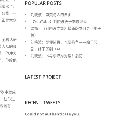
POPULAR POSTS
碗蜜水了，
，只剩下一
刘晓波：审美与人的自由
，正是大众
【YouTube】刘晓波妻子刘霞录音
鲁扬：《刘晓波文集》最新版本目录（电子
稿）
，全看话语
刘晓波：即便徒劳、也要抗争——始于悲
着大众的钱
剧，终于悲剧（4）
芒。你冲大
刘晓波：《与李泽厚对话》后记
了，你给他
LATEST PROJECT
贺岁中就成
的，让你过
RECENT TWEETS
或应该有一
Could not authenticate you.