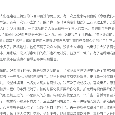
人们在电视上特烂的节目中见过你两三次，有一次是北京电视台的《今晚我们
导演。还有一次记不太清了。除了你，在《今晚我们相识》上还见过王蒙、刘
人问：“人们都说，一个成功的男人背后都有一个伟大的女人，你的创作与你妻
：”我写小说好像与我妻子没什么关系。写小说是我自个儿的事。“咱不谈别的
家成为嘉宾？这些人真的需要用出镜来证明自己吗？而且还是那么烂的栏目？不
小多了，严格地讲，他们不属于公众人物，没多少人知道，出出镜扩大知名度
市，用家喻户晓来形容你们的名声也不太过分，普及率非常广。有了这种知名
压根就不应该也不会想去那种电视栏目。
做的。好像那个时候，就是朋友之间的事。当然我那时也觉得电视是个非常好
就去上一些乱七八糟的电视节目。我当时也确实有这种想法：电视是一种保持
儿，欲壑难填呀！出名对人确实有腐蚀力，决不次于钱或权力。喜欢出名，愿
拍摄过程中的难受抵消了。拍的时候化妆师要给你化妆，拍完后电视台要给你
的都是加工过的，不是原来的东西。电视其实就是这么一个广告，告诉你有这
了，找觉得不那么有意思了。反正当时闲着没事，有一种招摇的念头，到处招
，心里觉得是帮人忙了，当然也对自己有利了。再一种就是觉得某个栏目收视
不去，像《正大综艺》这种，绝对不去，找过我两次我都没去。那种节目太危