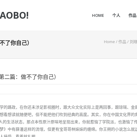
IAOBO!
HOME
个人
作品
Home
/
作品
/
刘
不了你自己）
第二篇：做不了你自己）
学的路政，在你还未涉足影视圈时，跟大众文化实际上是两回事，跟琼瑶、金
想看想读就随便吧，但不能把他们吹到经典的高度。其实，你在中国文化界的
国人的生活状态，那点本性原汁原味地呈现出来，你就惹恼了学院派，也激恼了
梦》中有薛潘这样的流氓，但更有宝哥哥林妹妹的缠绵。你王朔的小说怎么就
人接受，看着就扎眼。