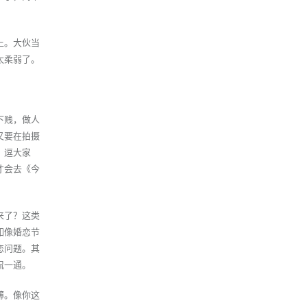
上。大伙当
太柔弱了。
下贱，做人
又要在拍摄
，逗大家
才会去《今
来了？这类
如像婚恋节
恋问题。其
侃一通。
薄。像你这