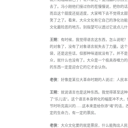
去了。冯小刚他们接过你的茬慢慢说，把你的话
而且这个甜度还挺适度，大家喝下去不觉得太甜
笑了之了。看来，大众文化有它自己的净化功能
文化最险恶的地方。别指望可以透过它说点儿什
王朔
：有时候，我觉得语言这东西，怎么说呢？
的对象了，没有了对象语言就失去了力量。这个
袋，还是这些话，但那种味道就没有了。并不是
众，就什么也没有了。大众是一个极具吞噬力的
的东西一定是迎合它的它才会认你。
老侠
：好像是某位大革命时期的人说过：人民本
王朔
：就说语言也是这种东西。我觉得甚至这种
了“乐儿话”。这个语言本身转化的幅度冲不大
节时听完高兴的……这本来是给你添“堵”的话
定的生命力，有一定的票房。
老侠
：大众文化要的就是票房，什么能掏出人民