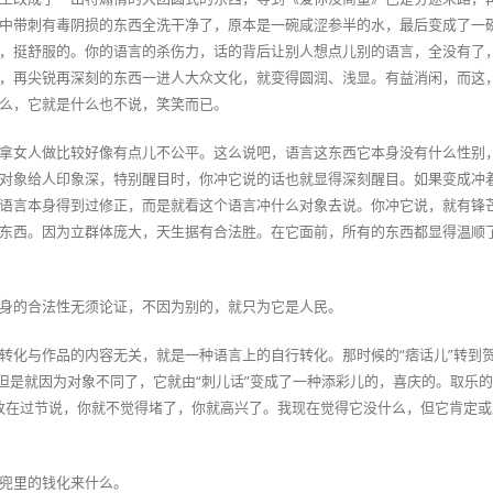
中带刺有毒阴损的东西全洗干净了，原本是一碗咸涩参半的水，最后变成了一
，挺舒服的。你的语言的杀伤力，话的背后让别人想点儿别的语言，全没有了
，再尖锐再深刻的东西一进人大众文化，就变得圆润、浅显。有益消闲，而这
么，它就是什么也不说，笑笑而已。
拿女人做比较好像有点儿不公平。这么说吧，语言这东西它本身没有什么性别
对象给人印象深，特别醒目时，你冲它说的话也就显得深刻醒目。如果变成冲
语言本身得到过修正，而是就看这个语言冲什么对象去说。你冲它说，就有锋
东西。因为立群体庞大，天生据有合法胜。在它面前，所有的东西都显得温顺
身的合法性无须论证，不因为别的，就只为它是人民。
转化与作品的内容无关，就是一种语言上的自行转化。那时候的“痞话儿”转到
，但是就因为对象不同了，它就由“刺儿话”变成了一种添彩儿的，喜庆的。取乐
，改在过节说，你就不觉得堵了，你就高兴了。我现在觉得它没什么，但它肯定
兜里的钱化来什么。