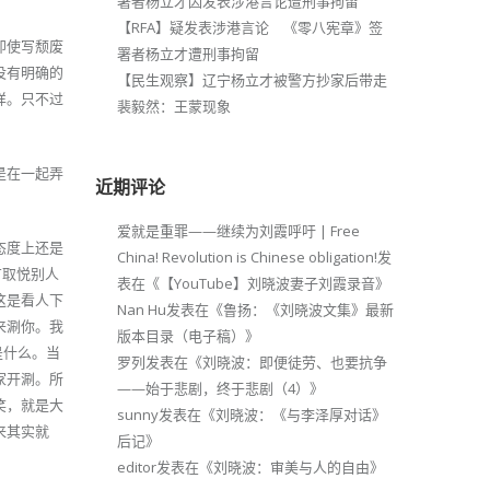
署者杨立才因发表涉港言论遭刑事拘留
【RFA】疑发表涉港言论 《零八宪章》签
即使写颓废
署者杨立才遭刑事拘留
没有明确的
【民生观察】辽宁杨立才被警方抄家后带走
样。只不过
裴毅然：王蒙现象
是在一起弄
近期评论
爱就是重罪——继续为刘霞呼吁 | Free
态度上还是
China! Revolution is Chinese obligation!
发
有取悦别人
表在《
【YouTube】刘晓波妻子刘霞录音
》
这是看人下
Nan Hu
发表在《
鲁扬：《刘晓波文集》最新
来涮你。我
版本目录（电子稿）
》
是什么。当
罗列
发表在《
刘晓波：即便徒劳、也要抗争
家开涮。所
——始于悲剧，终于悲剧（4）
》
笑，就是大
sunny
发表在《
刘晓波：《与李泽厚对话》
来其实就
后记
》
editor
发表在《
刘晓波：审美与人的自由
》