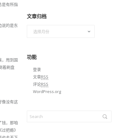
总是有所指
文章归档
边说的是东
文
章
归
档
功能
族，甩到国
倒着刷盘
登录
文章
RSS
评论
RSS
WordPress.org
好像没有这
了钱，那咱
《过把瘾》
再也走不下