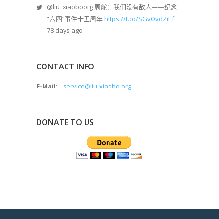
@liu_xiaoboorg
周舵：我们没有敌人——纪念
“六四”事件十五周年
https://t.co/SGvOvdZiEf
78 days ago
CONTACT INFO
E-Mail:
service@liu-xiaobo.org
DONATE TO US