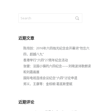
近期文章
陈闯创：2016年六四烛光纪念会开幕词“勿忘六
四，超越八九”
香港举行“六四”27周年纪念活动
张健：法国小镇的六四纪念——刘晓波诗歌朗读
和刘霞画展
国际电视连线会议纪念“六四”讨论申遗
郑义、王康等：金棕榈·葛底斯堡赋
近期评论