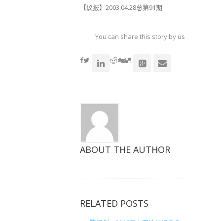
【议报】2003.04.28总第91期
You can share this story by using your soc
accoun
ABOUT THE AUTHOR
RELATED POSTS