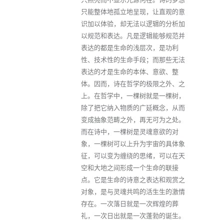
只能整体地孤立地呈现，让直观的意
识加以体验，却无法以逻辑的分析加
以规范和表达。凡是逻辑能够规范并
表达的都是生命的浅层次，是功利
性、技术性的生命手段；而那些无法
表达的才是生命的本体、意欲、整
体。因而，诗在哲学的极限之外、之
上。在哲学中，一棵树就是一棵树，
除了把它纳入物质的广延概念，从而
变成抽象范畴之外，再无可为之处。
而在诗中，一棵树是灵魂意欲的对
象，一棵树可以上升为宇宙的具体象
征，可以变为缠绕的思绪，可以在天
空和大地之间形成一个生命的联接
点。它是生命的诗意之表达和观赏之
对象，是与灵魂共鸣的活生生的激情
存在。一次落日就是一次辉煌的葬
礼，一次日出就是一次蓬勃的诞生。