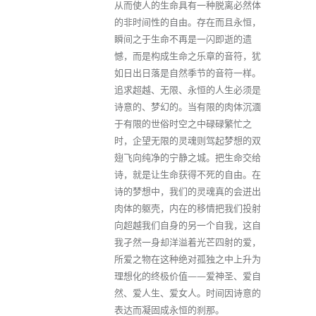
从而使人的生命具有一种脱离必然体
的非时间性的自由。存在而且永恒，
瞬间之于生命不再是一闪即逝的遗
憾，而是构成生命之乐章的音符，犹
如日出日落是自然季节的音符一样。
追求超越、无限、永恒的人生必须是
诗意的、梦幻的。当有限的肉体沉湎
于有限的世俗时空之中碌碌繁忙之
时，企望无限的灵魂则驾起梦想的双
翅飞向纯净的宁静之城。把生命交给
诗，就是让生命获得不死的自由。在
诗的梦想中，我们的灵魂真的会迸出
肉体的躯壳，内在的移情把我们投射
向超越我们自身的另一个自我，这自
我孑然一身却洋溢着光芒四射的爱，
所爱之物在这种绝对孤独之中上升为
理想化的终极价值——爱神圣、爱自
然、爱人生、爱女人。时间因诗意的
表达而凝固成永恒的刹那。