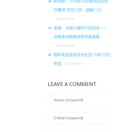
陈闯创：2016年六四烛光纪念会
开幕词“勿忘六四，超越八九”
(2016-06-04)
张健：法国小镇的六四纪念——
刘晓波诗歌朗读和刘霞画展
(2016-06-04)
国际电视连线会议纪念“六四”讨论
申遗
(2016-06-03)
LEAVE A COMMENT