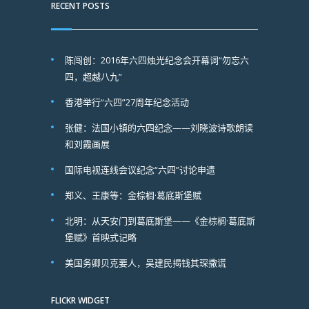
RECENT POSTS
陈闯创：2016年六四烛光纪念会开幕词“勿忘六
四，超越八九”
香港举行“六四”27周年纪念活动
张健：法国小镇的六四纪念——刘晓波诗歌朗读
和刘霞画展
国际电视连线会议纪念“六四”讨论申遗
郑义、王康等：金棕榈·葛底斯堡赋
北明：从天安门到葛底斯堡——《金棕榈·葛底斯
堡赋》首映式记略
美国务卿贝克要人，吴建民揭钱其琛撒谎
FLICKR WIDGET