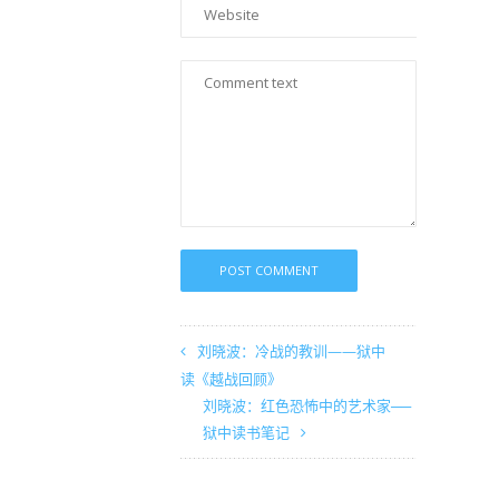
刘晓波：冷战的教训——狱中
读《越战回顾》
刘晓波：红色恐怖中的艺术家──
狱中读书笔记