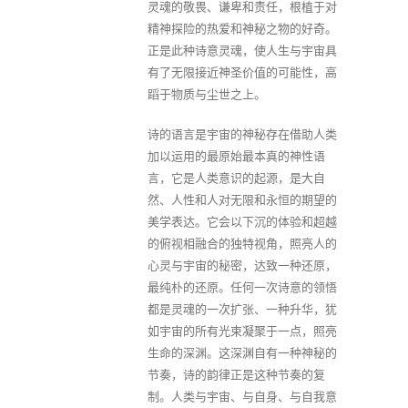
灵魂的敬畏、谦卑和责任，根植于对
精神探险的热爱和神秘之物的好奇。
正是此种诗意灵魂，使人生与宇宙具
有了无限接近神圣价值的可能性，高
蹈于物质与尘世之上。
诗的语言是宇宙的神秘存在借助人类
加以运用的最原始最本真的神性语
言，它是人类意识的起源，是大自
然、人性和人对无限和永恒的期望的
美学表达。它会以下沉的体验和超越
的俯视相融合的独特视角，照亮人的
心灵与宇宙的秘密，达致一种还原，
最纯朴的还原。任何一次诗意的领悟
都是灵魂的一次扩张、一种升华，犹
如宇宙的所有光束凝聚于一点，照亮
生命的深渊。这深渊自有一种神秘的
节奏，诗的韵律正是这种节奏的复
制。人类与宇宙、与自身、与自我意