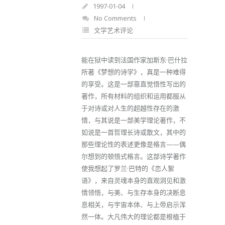
1997-01-04
No Comments
文学艺术评论
能在狱中读到法国作家加斯东·巴什拉
所著《梦想的诗学》，真是一种难得
的享受。这是一部靠直觉悟性写出的
著作，所有材料的组织和运用都服从
于对诗或对人生的超越性存在的激
情，与其说是一部美学理论著作，不
如说是一首哲理长诗或散文，其中的
那些理论性的表述更像是格言——偶
尔想到的顿悟式格言。这部诗学著作
使我想起了罗兰·巴特的《恋人絮
语》，来自灵魂本身的直观洞见和激
情领悟，与美、与生存本身的决断息
息相关，与宇宙本体、与上帝启示浑
然一体。大凡伟大的理论都是根植于