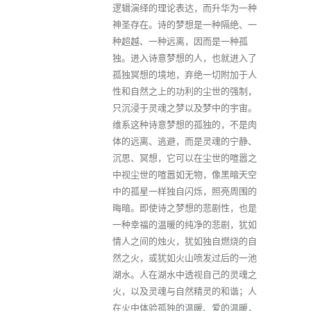
逻辑演绎的理论表达，而升华为一种
神圣存在。诗的梦想是一种隔绝、一
种超越、一种远离，因而是一种孤
独。进入诗意梦想的人，也就进入了
孤独冥想的境地，弃绝一切附加于人
性和自然之上的功利的尘世的强制，
只沉浸于灵魂之梦以及梦中的宇宙。
维系这种诗意梦想的孤独的，不是肉
体的远离、逃避，而是灵魂的宁静、
沉思、冥想，它可以在尘世的喧嚣之
中视尘世的喧嚣如无物，像黑暗天空
中的孤星一样独自闪烁，照亮周围的
晦暗。即使诗之梦想的悲剧性，也是
一种幸福的温暖的纯净的悲剧，犹如
情人之间的烛火，犹如独自燃烧的自
然之火，或犹如火山喷发过后的一池
湖水。人在湖水中透视自己的灵魂之
火，以及灵魂与自然精灵的和谐；人
在火中体验孤独的温暖、爱的温暖，