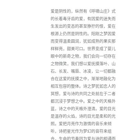
爱是阴性的，纵然有《呼啸山庄》式
的长着毒牙齿的爱，有因爱的迷失而
生发出的变态的甚至狰狞的恨，爱在
根源上仍然是阴性的。阳刚之梦因爱
而变得温柔圆润，犹如成熟的果实那
样鲜亮，甜美可口。世界变成了婴儿
眼中的新奇之物，我们会向一切存在
之物微笑，我们想以爱抚摸落叶、山
石、长发、嘴唇、冰凌，让一切都融
合在这爱的抚摸之中，渐渐地融化为
相互包容的整体。诗之梦犹如恋人的
冥想，爱与诗的共同之处就在于二者
都沉浸于梦想之中。爱之中的天格外
蓝，诗之中的天格外澄清。爱的目光
是温存的火焰，诗的目光是柔和的光
照。爱把月亮作为激情的音乐来倾
听，诗把星光作为梦幻的音符来组
合，生命的节奏因为爱与诗的相通而