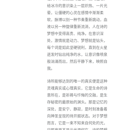
给冰冷的意识染上一层炽热、一片光
晕，让僵硬的心灵在感情中渐渐柔
软，脉博以别一种节奏重新跳动，血
液以另一种旋律重新流淌，人在诗的
梦想中变得高贵、纯净。在意识深
处，激情就是动力、梦想就是钻头，
每个词是如此坚硬锐利，直到在火星
迸发时钻出纯净的水，让意识像喷泉
般汹涌而出，然后平静下来，映照自
我。
诗所能够达到的唯一的真实便是这种
灵魂真实或心理真实，它是生命的诗
意所在，是祈祷与忏悔的交融，是生
存秘密的最原始的渊头。那是记忆的
深处，是安宁、静寂，是时刻准备着
向神圣呈现的待开掘状态。对于梦想
而言，它是一束不知来自何处的光，
只照亮而不显示光源何在。诗的梦想