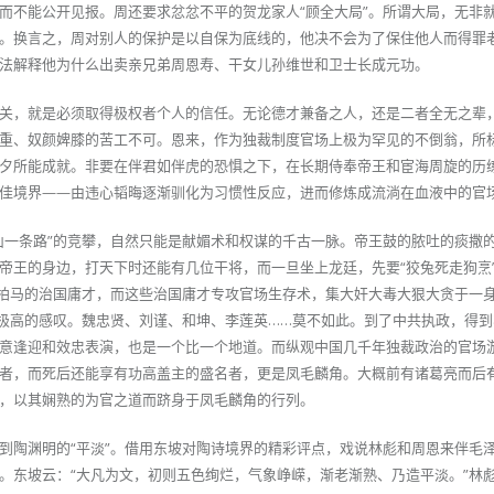
而不能公开见报。周还要求忿忿不平的贺龙家人“顾全大局”。所谓大局，无非
。换言之，周对别人的保护是以自保为底线的，他决不会为了保住他人而得罪
法解释他为什么出卖亲兄弟周恩寿、干女儿孙维世和卫士长成元功。
关，就是必须取得极权者个人的信任。无论德才兼备之人，还是二者全无之辈
重、奴颜婢膝的苦工不可。恩来，作为独裁制度官场上极为罕见的不倒翁，所
夕所能成就。非要在伴君如伴虎的恐惧之下，在长期侍奉帝王和宦海周旋的历
佳境界——由违心韬晦逐渐驯化为习惯性反应，进而修炼成流淌在血液中的官
山一条路”的竞攀，自然只能是献媚术和权谋的千古一脉。帝王鼓的脓吐的痰撒
帝王的身边，打天下时还能有几位干将，而一旦坐上龙廷，先要“狡兔死走狗烹
须拍马的治国庸才，而这些治国庸才专攻官场生存术，集大奸大毒大狠大贪于一
率极高的感叹。魏忠贤、刘谨、和坤、李莲英……莫不如此。到了中共执政，得
意逢迎和效忠表演，也是一个比一个地道。而纵观中国几千年独裁政治的官场
者，而死后还能享有功高盖主的盛名者，更是凤毛麟角。大概前有诸葛亮而后
，以其娴熟的为官之道而跻身于凤毛麟角的行列。
到陶渊明的“平淡”。借用东坡对陶诗境界的精彩评点，戏说林彪和周恩来伴毛
。东坡云：“大凡为文，初则五色绚烂，气象峥嵘，渐老渐熟、乃造平淡。”林