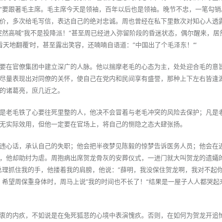
“要跟著毛主席。毛主席今天是领袖，百年以后也是领袖。晚节不忠，一笔勾销
价，多次给毛写信，表达自己的绝对忠诚。周也曾经在私下里数次对知心人透露
突然高喊“我不是投降派！”甚至周已经进入弥留阶段的昏迷状态，偶尔醒来，居
看天地翻覆’时，甚至露出笑容，还喃喃自语道：”中国出了个毛泽东！‘“
要在官僚集团中建立深广的人脉。他以揣摩老毛的心态为主，处处迎合毛的意
尽量表现出对同僚的关怀，使自己在党内和民间享有盛誉，那种上下左右皆逢
的诸葛亮，庶几近之。
是老毛铁了心要往死里整的人，他决不会冒着与老毛冲突的风险去保护；凡是
无实际效用，但他一定要在官场上，将自己的恻隐之态大肆张扬。
违心话，承认自己的失职；他会把半夜梦见陈毅的惊梦告诉医务人员；他会在
，他却助纣为虐。周抱病出席贺龙骨灰的安葬仪式，一进门就大叫贺龙的遗孀
总理抓住我的手，他搂着我的肩膀，他说：”薛明，我没保住贺龙啊，我对不起你
、希望周保重身体时，周马上说”我的时间也不长了！“结果是一屋子人人都哭起
衷的内疚，不如说是在兔死狐悲的心境中表演愧疚。否则，在如何为贺龙开追