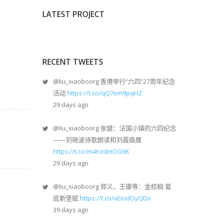
LATEST PROJECT
RECENT TWEETS
@liu_xiaoboorg
香港举行“六四”27周年纪念
活动
https://t.co/qQ7em9pqHZ
29 days ago
@liu_xiaoboorg
张健：法国小镇的六四纪念
——刘晓波诗歌朗读和刘霞画展
https://t.co/m4nzdmOG6K
29 days ago
@liu_xiaoboorg
郑义、王康等：金棕榈·葛
底斯堡赋
https://t.co/vEIodOyQDx
39 days ago