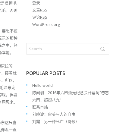
登录
就是贯彻毛
文章
RSS
老毛。否则
评论
RSS
WordPress.org
，要想不被
标示的那种
练之中，经
场本能。
的尿拉的
POPULAR POSTS
”，接着就
身。所以，
Hello world!
到毛泽东宠
陈闯创：2016年六四烛光纪念会开幕词“勿忘
游戏，伴君
六四，超越八九”
有周恩来，
联系本站
刘晓波：审美与人的自由
刘霞：另一种死亡（诗歌）
泽东这只喜
彪伴君一直