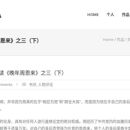
A
HOME
个人
作品
Home
/
作品
/
恩来》之三（下）
读《晚年周恩来》之三（下）
mments
书评
,
人物评论
顺，并非因为周真的在乎“相忍为党”和“顾全大局”，而是因为他在乎自己的身
。
的化身，具有对任何人进行盖棺论定的绝对权威。周经历了中共党内的血腥历
就等于遗臭万年。对自己的身后声誉极为在意的周恩来，将个人的身后荣辱全