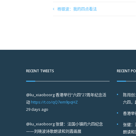
杨银波：我的四点看法
RECENT TWEETS
RECENT P
@liu_xiaoboorg
香港举行“六四”27周年纪念活
陈闯创
动
https://t.co/qQ7em9pqHZ
六四，
29 days ago
香港举
@liu_xiaoboorg
张健：法国小镇的六四纪念
张健：
——刘晓波诗歌朗读和刘霞画展
朗读和