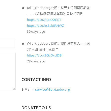
@liu_xiaoboorg
北明：从天安门到葛底斯堡
——《金棕榈·葛底斯堡赋》首映式记略
https://t.co/PeKO0IEj3T
https://t.co/kc3ak8RHWZ
39 days ago
@liu_xiaoboorg
周舵：我们没有敌人——纪
念“六四”事件十五周年
https://t.co/SGvOvdZiEf
78 days ago
CONTACT INFO
E-Mail:
service@liu-xiaobo.org
DONATE TO US