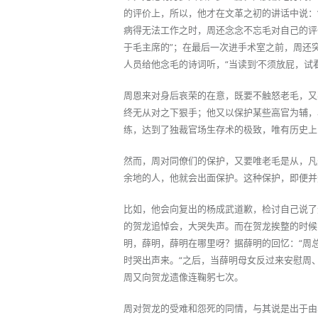
的评价上，所以，他才在文革之初的讲话中说：
病得无法工作之时，周还念念不忘毛对自己的评
于毛主席的”；在最后一次进手术室之前，周还
人员给他念毛的诗词听，“当读到‘不须放屁，试
周恩来对身后哀荣的在意，既要不触怒老毛，又
终无从对之下狠手；他又以保护某些高官为辅，
练，达到了独裁官场生存术的极致，唯有历史上
然而，周对同僚们的保护，又要唯老毛是从，凡
余地的人，他就会出面保护。这种保护，即便并
比如，他会向复出的杨成武道歉，检讨自己说了
的贺龙追悼会，大哭失声。而在贺龙挨整的时候
明，薛明，薛明在哪里呀？据薛明的回忆：“周
时哭出声来。“之后，当薛明母女反过来安慰周
周又向贺龙遗像连鞠躬七次。
周对贺龙的受难和怨死的同情，与其说是出于由