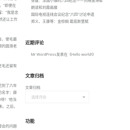
张健：法国小镇的六四纪念——刘晓波诗歌
。”即便在
朗读和刘霞画展
：“我是忠
国际电视连线会议纪念“六四”讨论申遗
然还让工作
郑义、王康等：金棕榈·葛底斯堡赋
旨，使毛最
近期评论
源的圆滑老
Mr WordPress
发表在《
Hello world!
》
老毛还留有
文章归档
迟到了六年
文章归档
的名字：薛
呀！‘他当
来。之后，
功能
悼会的问题