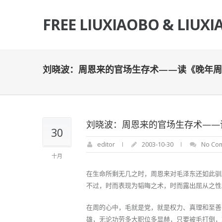
FREE LIUXIAOBO & LIUXI
刘晓波：周恩来的官场生存术——读《晚年周
刘晓波：周恩来的官场生存术——
30
editor
2003-10-30
No Co
十月
在生命所剩无几之时，周恩来对毛泽东还如此驯
不过，时而表现为韬晦之术，时而露出屈从之性
在周的心中，毛就是党，就是权力、真理和至善
雄，无论功劳多大职位多显赫，只要被毛打倒，