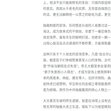
上，他决不会只能按照毛的圣旨：只搞内部追悼
的意志。而屈从于老毛的实质，无非是自保而已
的话，便无法解释他一以贯之的助毛为虐，更无
独裁制度的官场，任何想走仕途的人皆要过这一
淘汰，成为恩来式的不倒翁，非要下一番忍辱负
效忠境界，虽有天生的聪明打底，也绝非一朝一
过用心极深且点点滴滴的不断积累，方能渐致最
这种只系于个人效忠的官场竞争，乃是“自古华
屎，都是臣子们争相赞美甚至入口的圣物。古代
是“忤佞当朝而忠贞失宠”。帝王大都宠幸会溜
“君子失意而小人得志”，才成为官场上使用频
幸的周恩来、林彪、康生等人，论奸诈阴险、曲
如伴虎已成惯例，罕见有位列丞相之尊而能善终
是为绝唱。周作为中共独裁集团的核心人物之一
大文豪苏东坡的终生遗憾，就是在诗境上没有达
怒无常的独裁大虎之生涯，我私下以为很是精到