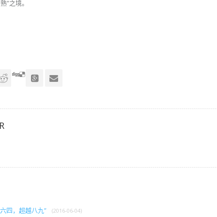
熟”之境。
R
忘六四，超越八九”
(2016-06-04)