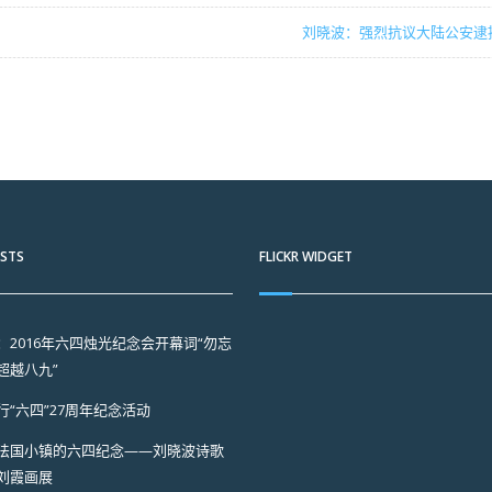
刘晓波：强烈抗议大陆公安逮
OSTS
FLICKR WIDGET
：2016年六四烛光纪念会开幕词“勿忘
超越八九”
行“六四”27周年纪念活动
法国小镇的六四纪念——刘晓波诗歌
刘霞画展