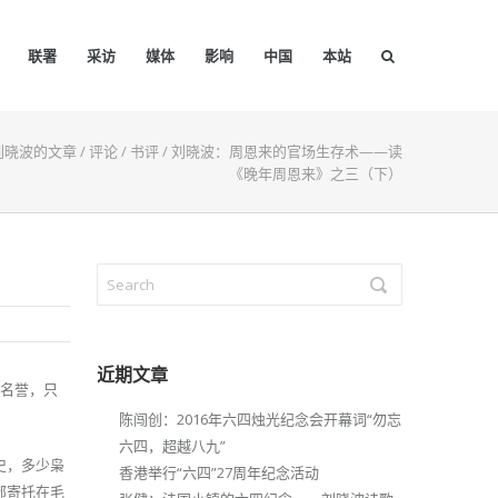
联署
采访
媒体
影响
中国
本站
刘晓波的文章
/
评论
/
书评
/
刘晓波：周恩来的官场生存术——读
《晚年周恩来》之三（下）
近期文章
后名誉，只
陈闯创：2016年六四烛光纪念会开幕词“勿忘
六四，超越八九”
史，多少枭
香港举行“六四”27周年纪念活动
部寄托在毛