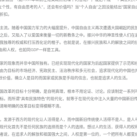
立个性，有自由思考的人”，还会有价值吗？当“个人自由”之因没能结出“国家自
折扣。
主流。随着中国国力军力的大幅度提升，中国自由主义再次遭遇大国崛起的民
之后，又陷入了以爱国来衡量一切的新教条之中。振兴中华的神圣性使人们在
我独尊的权威和打压西化论的棍子。也就是说，在振兴民族和人的解放之间的
由和人权，也如同GDP一样是工具。
家的现象而并非中国所独有。已经实现现代化的国家为后起国家提供了示范和
由为目标的市场经济、宪政民主、法治秩序和多元社会，追求现代化的中国也
普世价值，确立人是目的而国家或民族是手段的信念，也就是追求人的生活。
国改革的目标十分明确，是自明真理，根本不用论证、讨论。应该制定一系列
标。而所谓“具有民族特色”的现代化，就等于在现代化中注入大量的中国新旧
清晰明确的改革目标变得模糊不清。
，发源于西方的现代化让人活得是人，而中国新旧传统使人活得不是人，是人
现代化首先不是任何民族的选择而是个人的选择。想过人的生活，获得人的权
者说，在追求人的解放和祖国强大之间，人权是第一位的，一个把所有人都变