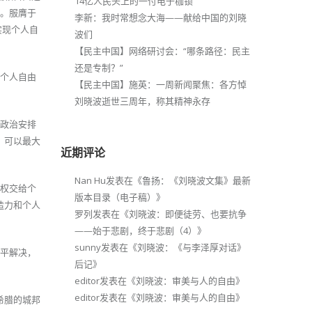
14亿人民头上的一付电子枷锁
础。服膺于
李新：我时常想念大海——献给中国的刘晓
实现个人自
波们
【民主中国】网络研讨会：“哪条路径：民主
还是专制？”
有个人自由
【民主中国】施英：一周新闻聚焦：各方悼
刘晓波逝世三周年，称其精神永存
，政治安排
，可以最大
近期评论
Nan Hu
发表在《
鲁扬：《刘晓波文集》最新
择权交给个
版本目录（电子稿）
》
造力和个人
罗列
发表在《
刘晓波：即便徒劳、也要抗争
——始于悲剧，终于悲剧（4）
》
sunny
发表在《
刘晓波：《与李泽厚对话》
和平解决，
后记
》
editor
发表在《
刘晓波：审美与人的自由
》
editor
发表在《
刘晓波：审美与人的自由
》
希腊的城邦