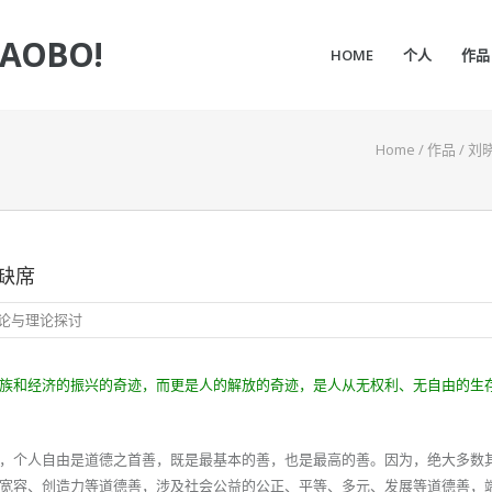
IAOBO!
HOME
个人
作品
Home
/
作品
/
刘
缺席
论与理论探讨
族和经济的振兴的奇迹，而更是人的解放的奇迹，是人从无权利、无自由的生
，个人自由是道德之首善，既是最基本的善，也是最高的善。因为，绝大多数
宽容、创造力等道德善，涉及社会公益的公正、平等、多元、发展等道德善，