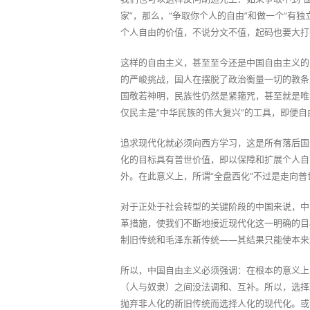
家”，那么，“争取你个人的自由”和做一个“有独
个人自由的价值，不说分文不值，起码也要大打
这样的自由主义，甚至至今还是中国自由主义的
的严峻挑战，国人在摆脱了政治衡量一切的教条
国敬若神明，民族性仍然是紧箍咒，甚至就是唯
仅民主是“中华民族的伟大复兴”的工具，即便自
追求现代化就必须向西方学习，这是所有落后国
化的目标具有普世价值，即以保障和扩展个人自
外。在此意义上，所谓“全盘西化”不过是走向
对于正处于社会转型的关键阶段的中国来说，中
革措施，使我们不断地接近现代化这一明确的目
制旧传统和毛泽东新传统——其结果只能使本来
所以，中国自由主义必须强调：在根本的意义上
（人与奴隶）之间没法调和、互补。所以，选择
抛弃非人化的新旧传统而选择人化的现代化。或