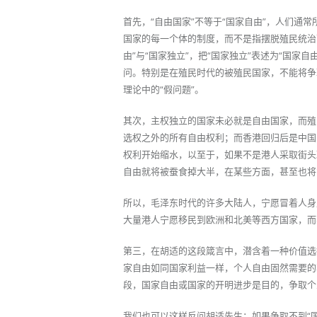
首先，“自由国家”不等于“国家自由”，人们通
国家的每一个体的制度，而不是指摆脱殖民统治而
由”与“国家独立”，把“国家独立”表述为“国家
问。特别是在殖民时代的被殖民国家，不能将争
理论中的“假问题”。
其次，主权独立的国家未必就是自由国家，而殖
选权之外的所有自由权利；而香港回归后是中国
权利开始缩水，以至于，如果不是港人采取街头
自由就将被蚕食掉大半，在某些方面，甚至也将
所以，毛泽东时代的许多大陆人，宁愿冒着人身
大量港人宁愿移民到欧洲和北美等西方国家，而
第三，在胡适的这段箴言中，潜含着一种价值选
家自由如同国家利益一样，个人自由固然需要的
段，国家自由或国家的开明进步是目的，争取个
我们也可以这样反问胡适先生：如果争取不到“国