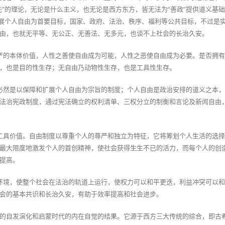
先”的理论，无论是什么主义，也无论是西方东方，皆无法为“善政”提供道义基
扩展个人自由为首要目标，国家、政府、法治、秩序、福利等公共目标，不过是
由，也就无平等、无公正、无善法、无多元，也谈不上社会的长治久安。
严的本体价值，人性之善使自由成为可能，人性之恶使自由成为必要。是否拥
，也是目的性生存；无自由乃动物性生存，也是工具性生存。
必然是以保障和扩展个人自由为宗旨的制度；个人自由是政治安排的道义之本
法治宪政制度，通过宪法确立的权利清单、三权分立的制衡和言论及新闻自由
工具价值。自由制度以尊重个人的尊严和独立为特征，它将筹划个人生活的选
最大限度地激发个人的首创精神，使社会获得生生不已的活力，而每个人的创
提高。
环境，使整个社会在法治的轨道上运行，使权力可以和平更迭，利益冲突可以
会的基本共识和长治久安，有助于效率提高和社会进步。
的自发演化和启蒙时代的内在自觉的结果。它源于西方三大传统的综合，即古