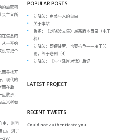
POPULAR POSTS
动的启蒙精
社会主义所
刘晓波：审美与人的自由
关于本站
鲁扬：《刘晓波文集》最新版本目录（电子
内在信念的
稿）
，从一开始
刘晓波：即便徒劳、也要抗争——始于悲
来没有把个
剧，终于悲剧（4）
刘晓波：《与李泽厚对话》后记
义而寻找开
好，现代的
LATEST PROJECT
者而在后
一盘散沙，
由主义者看
RECENT TWEETS
自由，则团
Could not authenticate you.
自由。到了
297