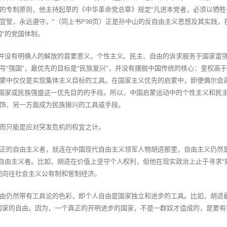
的专制原则，他主持起草的《中华革命党总章》规定“凡进本党者，必须以牺牲
宣誓，永远遵守。”（同上书P98页）正是孙中山的反自由主义思想及其实践，
”的党国体制。
但并没有明确人的解放的首要意义，个性主义、民主、自由的诉求服务于国家富
号“强国”，最优先的目标是“民族复兴”，并没有摆脱中国传统的核心：皇权高
蒙中仅仅是实现集体主义目标的工具。在国家主义优先的启蒙中，即便偶尔会高
现国家或民族强盛这一优先目的的手段。所以，中国启蒙运动中的个性主义和民
饰，另一方面成为民族振兴的工具或手段。
而只能是应对突发危机的权宜之计。
正的自由主义者，就连在中国现代自由主义领军人物胡适那里，自由主义仍然
”自由主义者。比如，胡适在价值上坚守个人权利，但他在现实政治上止于寻求“
而向往社会主义公有制和管制经济。
由仍然带有工具论的色彩，即个人自由是国家独立和进步的工具。比如，胡适
国家的自由。因为，一个真正的开明进步的国家，不是一群奴才造成的，是要有