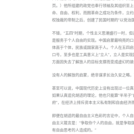
页。）他所组建的政党也奉行领袖及其组织至上
命、自由、权利，而图革命之成功为条件，立约
权独裁的帝制之后，创建了民国时期的“以党治国
不错，“五四”时期，个性主义思潮盛行一时，
是服务于个人自由的实现。中国启蒙最响亮的口
体高于个体，民族或国家高于人。个人在五四启
口号，至多也是工具意义上“立人”，立人是实
方面因失去了解放人的目标支撑而变成虚幻的装
没有人的解放的启蒙，绝非谋求长治久安之略，
甚至可以说，中国现代历史上没有出现过一位真
如果认真追究胡适的理论，他也只能算“半吊子
府”，在经济上排斥资本主义私有制和自由经济
即便在胡适的最自由主义色彩的言论中，个人自
由主义箴言是：“争取你个人的自由，就是争取
有自由思考的人造成的。”