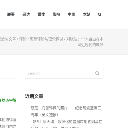
联署
采访
媒体
影响
中国
本站
晓波的文章
/
评论
/
思想评论与理论探讨
/
刘晓波：个人自由在中
国近现代的缺席
近期文章
存状态中解
蔡楚：几张珍藏的照片——纪念晓波逝世三
周年（英文链接）
其他道德善
【RFI】廖天琪：数据化的普遍应用犹如套在
端赖自由之