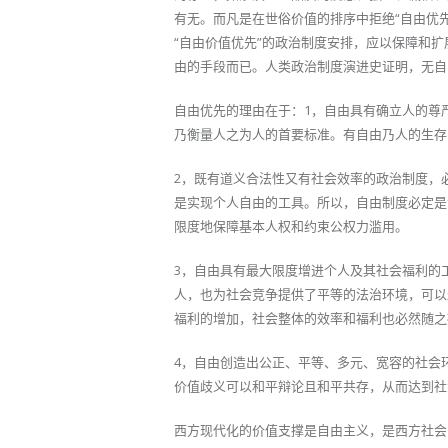
有无。而凡是在世俗价值的排序中拒绝“自由优
“自由价值优先”的政治制度安排，应以保障和
由的手段而已。人类政治制度演进史证明，无自
自由优先的理由在于：1，自由具有确立人的尊
乃衡量人之为人的首要标准。有自由乃人的生存
2，既有道义合法性又有社会效率的政治制度，
是实现个人自由的工具。所以，自由制度必定是
限度地保障基本人权和约束公权力滥用。
3，自由具有最大限度增进个人及其社会福利的
人，也为社会竞争提供了平等的法治环境，可以
福利的增加，社会整体的效率和福利也必然随之
4，自由创造出公正、平等、多元、宽容的社会
价值歧义可以和平辩论且和平共存，从而达到社
西方现代化的价值支撑是自由主义，是西方社会