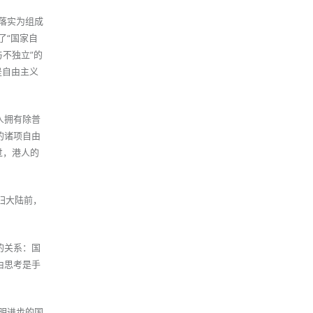
由落实为组成
了“国家自
与不独立”的
是自由主义
人拥有除普
的诸项自由
过，港人的
归大陆前，
的关系：国
由思考是手
开明进步的国