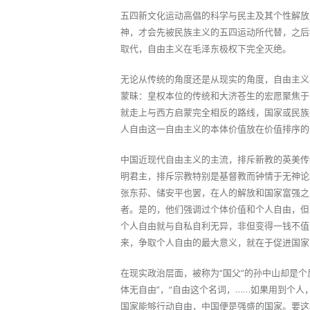
五四新文化运动高倡的科学与民主及其个性解放
神，才会先被民族主义的五四运动所代替，之后
取代，自由主义在毛泽东极权下完全灭绝。
无论从传统的角度还是从现实的角度，自由主义
蒙昧：皇权本位的传统和大济苍生的宏愿聚焦于
就走上与西方启蒙完全相反的路线，国家或民族
人自由这一自由主义的本体价值放在价值排序的
中国近现代自由主义的主流，排斥新教的英美传
明君主，排斥宗教特别是基督教而钟情于无神论
张东荪、储安平也罢，在人的解放和国家富强之
者。是的，他们强调过个体价值和个人自由，但
个人自由就与自私自利无异，非但变得一钱不值
来，争取个人自由的最大意义，就在于促进国家
在现实政治层面，被称为“国父”的孙中山却是
体无自由”，“自由这个名词，……如果用到个人
国家能够行动自由，中国便是强盛的国家。要这样做