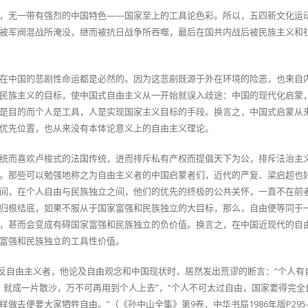
，无一带有强烈的中国特色——国家至上的工具论色彩。所以，五四新文化运
被军阀混战所淹没，继而被抗日战争所吞噬，最后在国共内战后被民族主义和
在中国的悲剧性命运都是必然的。因为这悲剧既源于外在环境的险恶，也来自
民族主义的目标，使中国式自由主义从一开始就误入歧途：中国的现代化启蒙
是目的而个人是工具，人是实现国家主义目标的手段。换言之，中国式启蒙从
优先位置，也从来没有本体论意义上的自由主义理论。
统而喜欢卢梭式的法国传统，进而排斥私有产权而提倡天下为公，排斥法治主
。那些可以勉强地称之为自由主义者的中国启蒙者们，近代的严复、梁启超也
间，在个人自由与民族独立之间，他们的优先的终极的公共关怀，一直不在前
归根结底，如果不服从于国家富强和民族独立的大目标，那么，自由便等同于
，甚而会变成有碍国家富强和民族独立的负价值。换言之，在中国近现代的自
富强和民族独立的工具性价值。
个反自由主义者，他论及自由观念和中国现状时，居然发出荒谬的断言：“个人有
，就成一片散沙，万不可再用到个人上去”，“个人不可太过自由，国家要得完全
去便要大家牺牲自由。”（《孙中山全集》第9卷，中华书局1986年版P295—