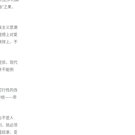
由”之果，
族主义思潮
道德上对爱
抉择上，不
经验，现代
并不能例
可行性的改
传统——帝
与不是人
利，就必须
成奴隶、变