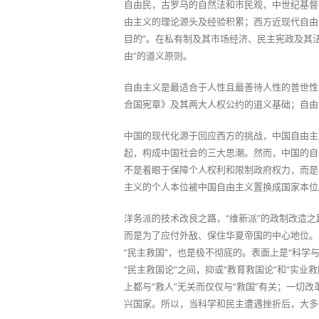
自由民，古罗马的自然法和市民观，中世纪基督
由主义的理论源头及经验积累；西方近现代自由
目的”。在私有制及其市场经济、民主宪政及其法
由”的道义原则。
自由主义是最适合于人性且最善待人性的普世性
合国宪章》及其两大人权公约的道义基础；自由
中国的现代化源于回应西方的挑战，中国自由主
起，构成中国社会的三大思潮。然而，中国的自
不是着眼于保障个人权利和限制政府权力，而是
主义的个人本位被中国自由主义置换成国家本位
洋务派的技术改良之路，“维新派”的政制改造
而是为了应付外敌、保住华夏帝国的中心地位。从“
“民主救国”，也是极不彻底的。表面上是“科学
“民主救国论”之间，抑或“教育救国论”和“实
上都与“救人”无关而仅仅与“救国”有关；一
兴国家。所以，当科学和民主遭遇挫折后，大多