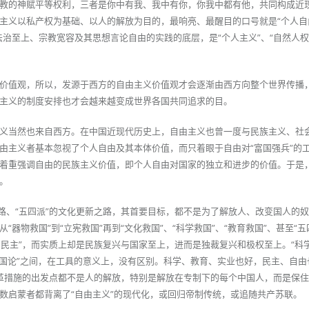
教的神赋平等权利，三者是你中有我、我中有你，你我中都有他，共同构成近
主义以私产权为基础、以人的解放为目的，最响亮、最醒目的口号就是“个人自由
治至上、宗教宽容及其思想言论自由的实践的底层，是“个人主义”、“自然人权
价值观，所以，发源于西方的自由主义价值观才会逐渐由西方向整个世界传播
主义的制度安排也才会越来越变成世界各国共同追求的目。
义当然也来自西方。在中国近现代历史上，自由主义也曾一度与民族主义、社
由主义者基本忽视了个人自由及其本体价值，而只着眼于自由对“富国强兵”的
着重强调自由的民族主义价值，即个人自由对国家的独立和进步的价值。于是
。
之路、“五四派”的文化更新之路，其首要目标，都不是为了解放人、改变国人的
器物救国”到“立宪救国”再到“文化救国”、“科学救国”、“教育救国”、甚至“五
与民主”，而实质上却是民族复兴与国家至上，进而是独裁复兴和极权至上。“科
业救国论”之间，在工具的意义上，没有区别。科学、教育、实业也好，民主、自
切改革措施的出发点都不是人的解放，特别是解放在专制下的每个中国人，而是保
数启蒙者都背离了“自由主义”的现代化，或回归帝制传统，或追随共产苏联。