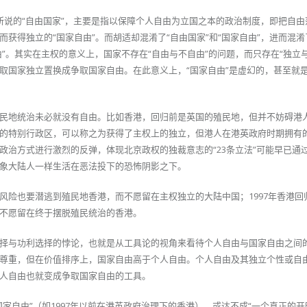
常所说的“自由国家”，主要是指以保障个人自由为立国之本的政治制度，即把自
获得独立的“国家自由”。而胡适却混淆了“自由国家”和“国家自由”，进而混淆
自由”。其实在主权的意义上，国家不存在“自由与不自由”的问题，而只存在“独立
取国家独立置换成争取国家自由。在此意义上，“国家自由”是虚幻的，甚至就
民地统治未必就没有自由。比如香港，回归前是英国的殖民地，但并不妨碍港
的特别行政区，可以称之为获得了主权上的独立，但港人在港英政府时期拥有
政治方式进行激烈的反弹，体现北京政权的独裁意志的“23条立法”可能早已通
象大陆人一样生活在恶法投下的恐怖阴影之下。
风险也要潜逃到殖民地香港，而不愿留在主权独立的大陆中国；1997年香港回
不愿留在终于摆脱殖民统治的香港。
择与功利选择的悖论，也就是从工具论的视角来看待个人自由与国家自由之间
尊重，但在价值排序上，国家自由高于个人自由。个人自由及其独立个性或自
人自由也就变成争取国家自由的工具。
家自由”（如1997年以前在港英政府治理下的香港），或达不成“一个真正的