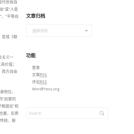
现代世俗自
”或“人是
文章归档
”、“平等自
文
章
，变成《联
归
档
功能
会主义一
工具价值；
登录
，西方自由
文章
RSS
评论
RSS
WordPress.org
奴隶地位，
四”启蒙的
学救国论”和
由也罢，实质
住传统、振