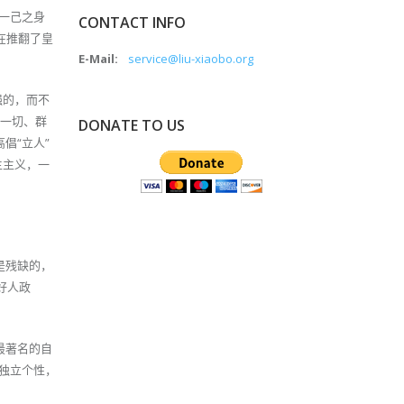
一己之身
CONTACT INFO
在推翻了皇
E-Mail:
service@liu-xiaobo.org
强的，而不
于一切、群
DONATE TO US
倡“立人”
主主义，一
是残缺的，
好人政
最著名的自
独立个性，