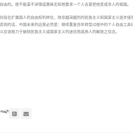
自由的。绝不能蛮不讲理或愚昧无知地要求一个人去爱把他变成非人的祖国。
向旨在扩展国人的自由权利转化，除非越演越烈的民族主义和国家主义逐步接
否则的话，中国未来的远景必然是：继续重复百年转型过程中的个人自由工具
义应该致力于破除民族主义或国家主义的迷信而高扬人的解放之信念。