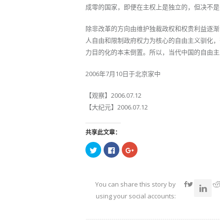
成零的国家，即便在主权上是独立的，但决不是
除非改革的方向由维护独裁政权和权贵利益逐渐
人自由和限制政府权力为核心的自由主义驯化，
力目的化的本末倒置。所以，当代中国的自由主
2006年7月10日于北京家中
【观察】2006.07.12
【大纪元】2006.07.12
共享此文章：
点
点
点
击
击
击
以
以
以
在
在
在
Twitter
Facebook
Google+
上
上
上
共
共
共
You can share this story by
享
享
享
（在
（在
（在
using your social accounts:
新
新
新
窗
窗
窗
口
口
口
中
中
中