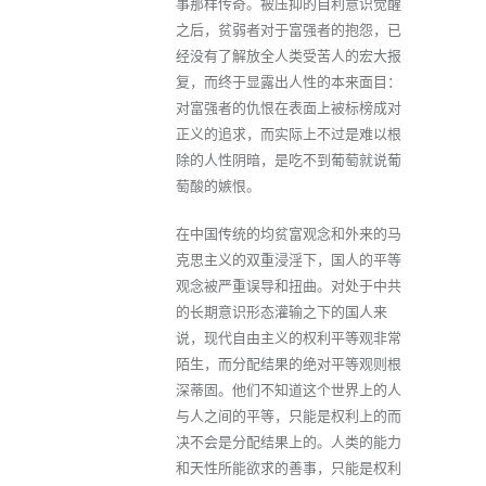
事那样传奇。被压抑的自利意识觉醒
之后，贫弱者对于富强者的抱怨，已
经没有了解放全人类受苦人的宏大报
复，而终于显露出人性的本来面目：
对富强者的仇恨在表面上被标榜成对
正义的追求，而实际上不过是难以根
除的人性阴暗，是吃不到葡萄就说葡
萄酸的嫉恨。
在中国传统的均贫富观念和外来的马
克思主义的双重浸淫下，国人的平等
观念被严重误导和扭曲。对处于中共
的长期意识形态灌输之下的国人来
说，现代自由主义的权利平等观非常
陌生，而分配结果的绝对平等观则根
深蒂固。他们不知道这个世界上的人
与人之间的平等，只能是权利上的而
决不会是分配结果上的。人类的能力
和天性所能欲求的善事，只能是权利