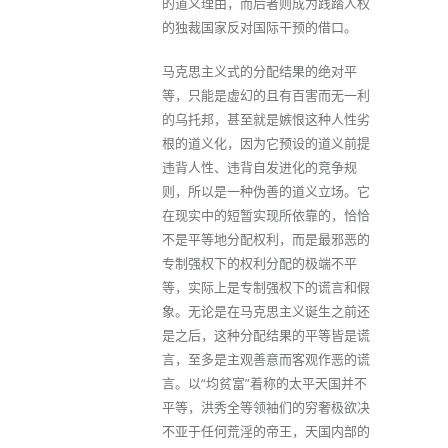
的道义理由，而后者则成为践踏人权
的独裁国家反对国际干预的借口。
马克思主义式的分配结果的绝对平
等，只能是虚幻的且有百害而无一利
的乌托邦，甚至就是嫉恨这种人性劣
根的道义化，因为它预设的道义前提
违背人性、违背自发进化的竞争规
则，所以是一种伪善的道义立场。它
在现实中的短暂实现所依靠的，恰恰
不是平等地分配权利，而是最邪恶的
专制强权下的权利分配的极端不平
等，实际上是专制强权下的谎言和假
象。无论是在马克思主义诞生之前还
是之后，这种分配结果的平等皆是谎
言，至多是主观善意而客观作恶的谎
言。以“均贫富”着称的太平天国并不
平等，洪秀全等领袖们的穷奢极欲决
不亚于任何荒淫的帝王，天国内部的