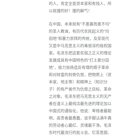
的人，肯定全是资本家和有钱人，所
以就撞的好！撞的解气！
在中国，本来就有“不患寡而患不均”
的圣人教诲，有历代农民起义的“均
田地”和暴力崇拜的传统，及至现代
又是中马克思主义的毒很深的极权国
家。毛泽东把这套贫弱之正义的理论
发展成具有中国特色的“打土豪分田
地”，极力张扬造反有理的痞子革命
和对财富的刻骨仇恨，把物质上（资
本家、地主等）和精神上（知识分
子）的有产者作为仇恨之目标、革命
之对象。毛泽东把马克思主义的无产
者在道义上最纯洁最先进的理论加以
中国式的通俗化，他说：卑贱者最聪
明，高贵者最愚蠢，说手脚沾满牛粪
的劳动者心最红、灵魂最干净。毛泽
东时代最流行的批斗会、忆苦思甜、