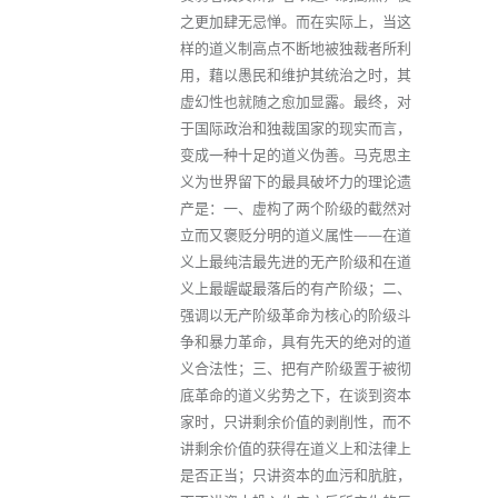
之更加肆无忌惮。而在实际上，当这
样的道义制高点不断地被独裁者所利
用，藉以愚民和维护其统治之时，其
虚幻性也就随之愈加显露。最终，对
于国际政治和独裁国家的现实而言，
变成一种十足的道义伪善。马克思主
义为世界留下的最具破坏力的理论遗
产是：一、虚构了两个阶级的截然对
立而又褒贬分明的道义属性——在道
义上最纯洁最先进的无产阶级和在道
义上最龌龊最落后的有产阶级；二、
强调以无产阶级革命为核心的阶级斗
争和暴力革命，具有先天的绝对的道
义合法性；三、把有产阶级置于被彻
底革命的道义劣势之下，在谈到资本
家时，只讲剩余价值的剥削性，而不
讲剩余价值的获得在道义上和法律上
是否正当；只讲资本的血污和肮脏，