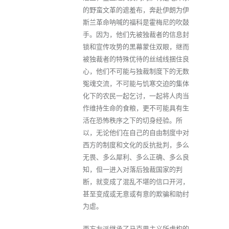
的野蛮文革的遮羞布，奔赴伊朗为伊
斯兰革命呐喊的福科是霍梅尼的吹鼓
手。因为，他们先被独裁者的信息封
锁和宣传攻势的黑幕蒙住双眼，继而
被独裁者的特殊优待的丝绒线捆住良
心，他们不可能与独裁制度下的无数
冤魂交流，不可能与饥寒交迫的集体
化下的农民一起乞讨，一起将人肉当
作维持生命的食粮，更不可能具有生
活在恐怖秩序之下的切身经验。所
以，无论他们在自己的自由制度中对
西方的制度和文化的反抗批判，多么
无畏、多么犀利、多么正确、多么良
知，但一进入对落后独裁国家的判
断，就变成了混乱不堪的信口开河，
甚至变成或无意或有意的欺骗和助纣
为虐。
西方左派继承了马克思主义所虚构的