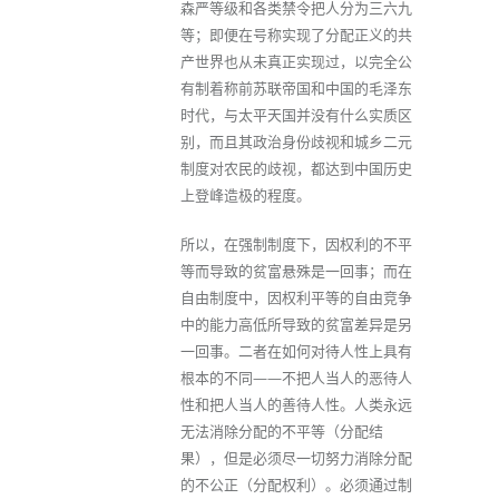
森严等级和各类禁令把人分为三六九
等；即便在号称实现了分配正义的共
产世界也从未真正实现过，以完全公
有制着称前苏联帝国和中国的毛泽东
时代，与太平天国并没有什么实质区
别，而且其政治身份歧视和城乡二元
制度对农民的歧视，都达到中国历史
上登峰造极的程度。
所以，在强制制度下，因权利的不平
等而导致的贫富悬殊是一回事；而在
自由制度中，因权利平等的自由竞争
中的能力高低所导致的贫富差异是另
一回事。二者在如何对待人性上具有
根本的不同——不把人当人的恶待人
性和把人当人的善待人性。人类永远
无法消除分配的不平等（分配结
果），但是必须尽一切努力消除分配
的不公正（分配权利）。必须通过制