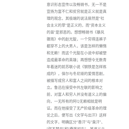
意识形态宣传以及畅销书，无一不是
宣扬为富不仁和贫穷就是正义就是真
理的观念，其极端的说法居然是“社
会主义的草”是正义的，而“资本主义
的苗”是邪恶的。想想畅销书《暴风
骤雨》中的赵光腚，一个穷得连裤子
都穿不上的大男人，该是怎样的懒惰
和无赖！而这个光腚在小说中却被塑
造成最革命的英雄；再想想令无数青
年着迷的前苏联小说《钢铁是怎样炼
成的》，保尔与冬尼娅的爱情悲剧，
被描写成穷人和富人之间的根本对
立。鲁迅在接受中共左联的影响之
前，对富人和穷人并没有道义上的偏
向，一无所有的阿Q无赖相就是明
证。而在他接受了无产阶级革命的理
论之后，便写出《文学与出汗》这样
的文字，明确区分“香汗”与“臭汗”、
“弱不禁风”和“蠢笨如牛”，其道义立