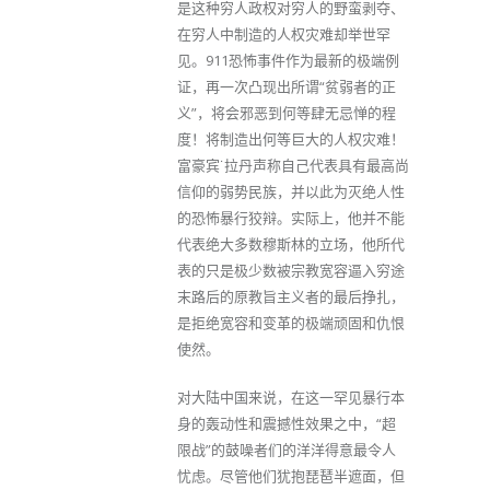
是这种穷人政权对穷人的野蛮剥夺、
在穷人中制造的人权灾难却举世罕
见。911恐怖事件作为最新的极端例
证，再一次凸现出所谓“贫弱者的正
义”，将会邪恶到何等肆无忌惮的程
度！将制造出何等巨大的人权灾难！
富豪宾˙拉丹声称自己代表具有最高尚
信仰的弱势民族，并以此为灭绝人性
的恐怖暴行狡辩。实际上，他并不能
代表绝大多数穆斯林的立场，他所代
表的只是极少数被宗教宽容逼入穷途
末路后的原教旨主义者的最后挣扎，
是拒绝宽容和变革的极端顽固和仇恨
使然。
对大陆中国来说，在这一罕见暴行本
身的轰动性和震撼性效果之中，“超
限战”的鼓噪者们的洋洋得意最令人
忧虑。尽管他们犹抱琵琶半遮面，但