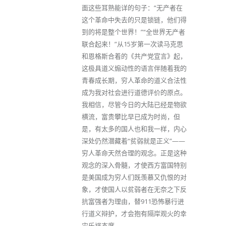
面这些耳熟能详的句子：“无产者在
这个革命中失去的只是锁链，他们得
到的将是整个世界！”“全世界无产者
联合起来！”从15岁第一次读马克思
和恩格斯合着的《共产党宣言》起，
这极具道义煽动性的语言伴随着我的
青春成长期，穷人革命的道义合法性
成为我对社会进行道德评价的原点。
我相信，尽管今日的大陆已经是物欲
横流，富贵攀比早已成为时尚，但
是，有太多的国人也和我一样，内心
深处仍然潜藏着“贫弱就是正义”——
穷人革命天然合理的观念。正是这种
观念的深入骨髓，才使西方富国特别
是美国成为穷人们既羡慕又仇恨的对
象，才使国人以贫弱者在无奈之下反
抗富强者为理由，替911恐怖暴行进
行道义辩护，才会抱有隔岸观火的幸
灾乐祸态度。