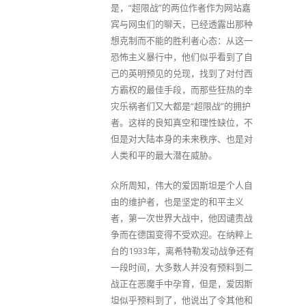
是，“超限战”的两位作者作为网站嘉
宾与网虫们的聊天，已经透露出那种
想克制而不能的胜利者心态：从这一
恐怖主义暴行中，他们似乎看到了自
己的英明预见的兑现，找到了对付西
方霸权的最佳手段，而那些狂热的幸
灾乐祸者们又大都是“超限战”的拥护
者。这样的良知真空和理性缺位，不
但是对大陆本身的未来秩序、也是对
人类和平的最大潜在威胁。
众所周知，伟大的爱因斯坦是个人自
由的维护者，也是坚定的和平主义
者，第一次世界大战中，他因谴责战
争而在德国变得不受欢迎。在纳粹上
台的1933年，离希特勒发动战争还有
一段时间，大多数人并没有预料到二
战正在恶魔手中孕育，但是，爱因斯
坦似乎预料到了，他说出了令其他和