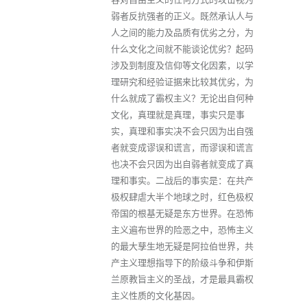
弱者反抗强者的正义。既然承认人与
人之间的能力及品质有优劣之分，为
什么文化之间就不能谈论优劣？起码
涉及到制度及信仰等文化因素，以学
理研究和经验证据来比较其优劣，为
什么就成了霸权主义？无论出自何种
文化，真理就是真理，事实只是事
实，真理和事实决不会只因为出自强
者就变成谬误和谎言，而谬误和谎言
也决不会只因为出自弱者就变成了真
理和事实。二战后的事实是：在共产
极权肆虐大半个地球之时，红色极权
帝国的根基无疑是东方世界。在恐怖
主义遍布世界的险恶之中，恐怖主义
的最大孳生地无疑是阿拉伯世界，共
产主义理想指导下的阶级斗争和伊斯
兰原教旨主义的圣战，才是最具霸权
主义性质的文化基因。