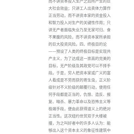
而不讲资本投入生产之后所产生的巨
大社会效益；只讲工人出卖体力算作
正当劳动，而不讲资本家的资金投入
和智力投入对生产的关键性作用；只
讲无产者面临失业乃至无家可归、食
不果腹的风险，而不讲资本家所承担
的巨大投资风险。四、终极目的论
——预设了人类的终极目标是实现共
产主义，为了达成这一崇高的完美的
目标，无产阶级及其政党可以不择手
段。于是，穷人把资本家或广义的富
人看成是不劳而获的寄生虫，正义阶
级针对不义阶级的颠覆行动，使用任
何手段都是正当的，仇恨、造反、报
复、暗杀、暴力革命以及恐怖主义等
极端手段，便由此获得道义上的绝对
正当性。这次纽约世贸双子大楼被
撞，为之叫好者中的许多人认为：能
够出入这个资本主义的象征性建筑中