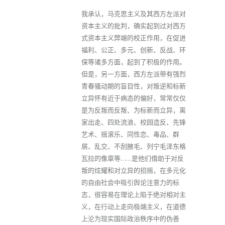
我承认，马克思主义及其西方左派对
资本主义的批判，确实起到过对西方
式资本主义弊端的校正作用，在促进
福利、公正、多元、创新、反战、环
保等诸多方面，起到了积极的作用。
但是，另一方面，西方左派带有强烈
青春骚动期的盲目性，对叛逆和标新
立异怀有近于病态的偏好，常常仅仅
是为反叛而反叛、为标新而立异，离
家出走、四处流浪、校园造反、先锋
艺术、摇滚乐、同性恋、毒品、群
居、乱交、不刮腋毛、列宁毛泽东格
瓦拉的像章等……是他们借助于对反
叛的炫耀和对立异的招摇，在多元化
的自由社会中吸引舆论注意力的标
志，很容易在理论上陷于绝对相对主
义，在行动上走向极端主义，在道德
上沦为现实国际政治秩序中的伪善