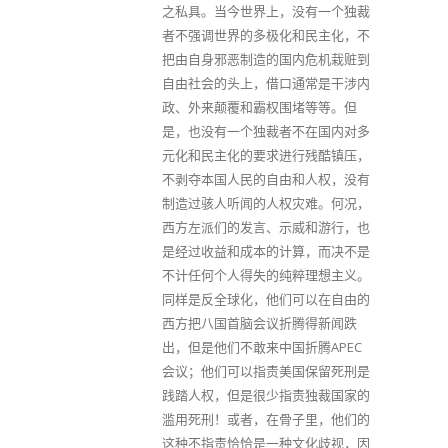
之私具。当今世界上，没有一个独裁
者不强调世界的多极化和民主化，不
把由自身邪恶制造的国内危机栽赃到
自由社会的头上，借口通常是干涉内
政、外来颠覆和霸权围堵等等。但
是，也没有一个独裁者不在国内对多
元化和民主化的要求进行残酷镇压，
不剥夺本国人民的自由和人权，没有
制造过骇人听闻的人权灾难。何况，
西方左派们的发言、示威和游行，也
是经过收益和成本的计算，而决不是
不计任何个人得失的纯粹理想主义。
同样是反全球化，他们可以在自由的
西方把八国首脑会议折腾得新闻跌
出，但是他们不敢来中国折腾APEC
会议；他们可以指责美国保留死刑是
践踏人权，但是很少指责独裁国家的
滥用死刑！或者，在骨子里，他们的
这种不指责恰恰是一种文化歧视，因