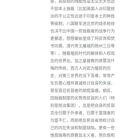
慈，其歧视的残酷性或无法无天也远
不如本土独裁（比如英国人对印度统
治的不公正性远逊于印度本土的种姓
等级制；八国联军进北京的烧杀抢掠
也决不比中国一些独裁者的战争行为
更暴虐，想想秦始皇烧了阿房宫和焚
书坑儒、清代帝王屠城的扬州三日等
等）。随着殖民时代的解体和人权观
念的世界化，加之基督教的原罪及忏
悔的传统，西方人对武力殖民的历
史、对第三世界的当下苦难，常常产
生负罪心理并真诚检讨自身的失误，
甚至容忍贫弱者的胡搅蛮缠。相反，
因独裁制度的劣势而贫弱的人们（特
别是统治集团），总是把自身的贫弱
完全归罪于外来者，归罪于富强者的
为富不仁，而拒绝反躬自省地检讨自
己的内在失误和制度缺陷。更有一些
惟我独尊的原教旨主义者，用仇恨和