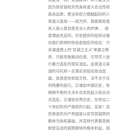
因为其贫弱就天然具有道义合法性和
高尚品质，更没有权力僭越起码的人
类道义底线——因为穷，我偷我抢我
杀人放火我甘愿充当人肉炸弹……就
是理由充足的。历史提供的经验证据
向我们表明的恰恰是相反的结论：只
诉诸道德上的“贫弱之正义”来建立秩
序，只能导致煽动仇恨、引导穷人进
行暴力造反的现实混乱。这类道义高
调的乌托邦一旦落实到现实政治层
面，其邪恶性和毁灭性，决不次于任
何残暴的恶行。正诸如中国历史，有
绵绵不绝的大泽乡式农民起义和水浒
式造反；正诸如世界历史，仅举出二
十世纪的共产极权的兴起，足矣！这
些邪恶的共产帝国皆以贫穷而弱势的
群体为政权基础，并宣称代表着受剥
削受压迫的弱势群体的根本利益，但