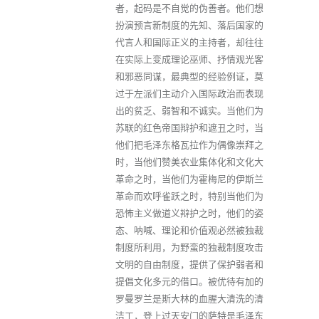
者，起码是不自觉的伪善者。他们想
扮演预言新制度的先知、落后国家的
代言人和国际正义的主持者，却往往
在实际上变成理论巫师、抒情观光客
和邪恶同谋，最典型的经验例证，莫
过于左派们主动介入国际政治而表现
出的贫乏、弱智和不诚实。当他们为
苏联的红色帝国辩护和遮丑之时，当
他们把毛泽东格瓦拉作为偶像崇拜之
时，当他们赞美农业集体化和文化大
革命之时，当他们为霍梅尼的伊斯兰
革命而欢呼雀跃之时，特别当他们为
恐怖主义做道义辩护之时，他们的姿
态、呐喊、理论和价值观必然被独裁
制度所利用，为野蛮的独裁制度攻击
文明的自由制度，提供了保护弱者和
提倡文化多元的借口。被优待有加的
罗曼罗兰是斯大林的血腥大清洗的清
洁工，登上过天安门的萨特是毛泽东