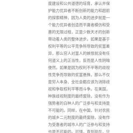
度建设和公共道德的培育，承认并保
护能力优异者不断创新的能力和超前
的探索精神，因为人类的进步就是一
个能力优异者创造而平庸者模仿和受
惠的无限过程，正是少数天才的创新
带动着人类的整体进步。如果是基于
权利平等的公平竞争所导致的贫富差
异，那么穷人对富人的嫉恨就没有任
何道义上的正当性，反而是人性阴暗
使然。如果是因为权利不平等的歧视
性竞争而导致的贫富悬殊，那么不仅
是穷人本身、全社会都应该为消除歧
视和争取权利平等而斗争。在美国，
种族歧视制度的最终废除，没有作为
强势者的白种人的广泛参与和支持是
不可能的。同样，在中国，针对农民
的城乡二元制度的最终废除，没有作
为受惠者的城市人的广泛参与和支持
也是不可能的。可惜，直到现在，只