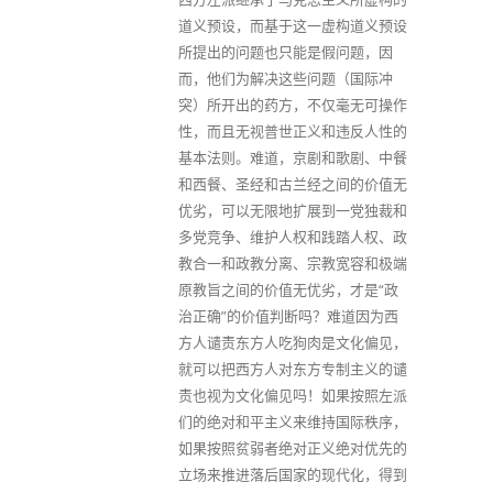
道义预设，而基于这一虚构道义预设
所提出的问题也只能是假问题，因
而，他们为解决这些问题（国际冲
突）所开出的药方，不仅毫无可操作
性，而且无视普世正义和违反人性的
基本法则。难道，京剧和歌剧、中餐
和西餐、圣经和古兰经之间的价值无
优劣，可以无限地扩展到一党独裁和
多党竞争、维护人权和践踏人权、政
教合一和政教分离、宗教宽容和极端
原教旨之间的价值无优劣，才是“政
治正确”的价值判断吗？难道因为西
方人谴责东方人吃狗肉是文化偏见，
就可以把西方人对东方专制主义的谴
责也视为文化偏见吗！如果按照左派
们的绝对和平主义来维持国际秩序，
如果按照贫弱者绝对正义绝对优先的
立场来推进落后国家的现代化，得到