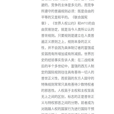
避的，竞争的主体是多元的，而竞争
所遵守的普遍规则必须：既是自由的
平等的又是和平的。《联合国宪
章》、《世界人权公约》和WTO的自
由贸易协定，就是当今人类所公认的
普世规则。只要规则是建立在人类普
遍正义原则之上，规则本身的正义
性，并不会因为具体制订者的富强或
贫弱而有所增加或有所减损。世界历
史的经验事实告诉人类：在二战结束
后的半个多世纪中，富强的西方人制
定的国际规则往往具有善待一切人的
普世正义性，而贫弱的东方人固守的
特殊规则常常只具有善待少数特权者
的邪恶性。人权高于主权和主权至高
无上之间的区别，标志的正是普世正
义与特权邪恶之间的分野。前者成为
对践踏人权的国家行为进行国际干预