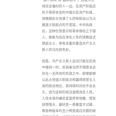
场完全偏向穷人一边，在资产阶级还
处于萌芽状态的中国大反资产阶级，
其晚期杂文充满了火药味和自以为占
据道义制高点的不宽容。中共执政
后，这种仇恨意识和革命情结之于国
人，膨胀为旨在净化人性的清教徒式
禁欲主义，带有浓重的重造共产主义
新人的乌托邦色彩。
但是，共产主义新人运动只能在狂热
中维持一时，贫弱者当然不情愿永远
处在一无所有的贫弱之中，即便能够
以此占领道义制高点和赢得荣誉主人
翁的政治地位，其持续时间也不会长
久，因为这样的纯洁道德违反人性。
人性本身的嫌贫爱富终将觉醒，想发
财想强大，最好是一夜暴富才过瘾，
像各种版本的丑小鸭变成白天鹅的故