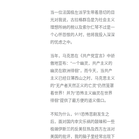
当一位法国极左派学生带着恳切的目
光对我说，古拉格群岛是为社会主义
理想所纳的税以及索尔仁琴不过是一
个心怀怨恨的人时，他将我投入深深
的忧虑之中。
当年，马克思在《共产党宣言》中骄
傲地宣布：“一个幽灵，共产主义的
幽灵在欧洲徘徊”，而今天，当共产
主义已经日薄西山之时，马克思主义
的“无产者天然正义的亡灵”仍然笼罩
着世界！并为“恐怖主义幽灵在世界
徘徊”提供了最方便的道义借口。
不知为什么，911恐怖悲剧发生之
后，面对国内幸灾乐祸的鼓噪和一些
极端伊斯兰的反美狂热及西方左派对
美国的批评，我的脑子里经常出现下