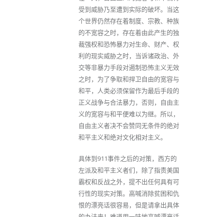
受到威胁乃至遭到实际的破坏。当这
个世界仍然存在着制度、宗教、种族
的不宽容之时，存在着由此产生的独
裁强权和恐怖暴力对生命、财产、权
利的现实威胁之时，当诉诸政治、外
交等非暴力手段对遏制恐怖主义无效
之时，为了争取和捍卫自由的宽容与
和平，人类必须保留作为最后手段的
正义战争与合法暴力，否则，自由主
义的宽容与和平便难以为继。所以，
自由主义者决不会赞同无条件的绝对
和平主义和绝对文化相对主义。
具体到911事件之后的对策，西方的
左派及和平主义者们，除了指责美国
霸权和反战之外，提不出任何具有可
行性的现实对策。高喊消除贫困和仇
恨的漂亮话很容易，但是请拿出具体
的办法来！难道用一味地高喊漂亮话