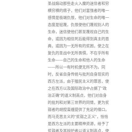
圣战煽动那些走火入魔的迷信者和穷
横穷横的痞子，他们对富强者的唯一
感情是极端仇恨，他们对生命的唯一
态度是轻蔑，仇恨使他们蔑视别人的
生命，迷信使他们甚至蔑视自己的生
命，或因为相信死后能得到真主的恩
典，或因为一无所有的贫困，使之在
复仇的圣战中无所畏惧，不在乎所有
生命——自己的生命和他人的生命
——所以一有时机便无所不为。同
时，反省自身传统与批判自身现实的
西方左派，由于殖民主义的罪恶，使
之在西方以及国际政治中占据了“政
治正确”的道义制高点，他们对自身
的批判和对第三世界的同情，更为贫
弱者的胡搅蛮缠提供了充足的借口。
而马克思主义的“贫弱之正义”，恰恰
是西方左派的主要精神资源，给予了
贫弱者及其辩护者以道义制高点，使