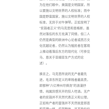
为在他们眼中，美国是文明国家，所
以要施以文明世界的人权标准；而中
国是野蛮国家，施以文明世界的人权
标准，无异于对牛弹琴。正如发明了
“贫弱者正义”的马克思和恩格斯，虽
然对落伍的东方充满了同情，但二人
仍然是典型的欧洲中心论者或西方文
化优越论者，仍然认为殖民者在客观
上推动着落后东方的现代化（可参见
马、恩关于亚细亚生产方式的论
述）。
换言之，马克思所说的无产者最先
进，毛泽东所定义的卑贱者最高贵，
即那种“六亿神州尽舜尧”的浪漫抒
情，纯属异想天开的狂人呓语。无产
者的贫弱并不天然代表正义和公理，
正如有产者的富强并不天然就是邪恶
和歪理一样。贫弱群体，并不能仅仅