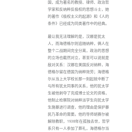
国，成为著名的教授、律师、政治哲
学家和反纳粹反极权的思想斗士，她
的著作《极权主义的起源》和《人的
条件》已经成为同类著作中的经典。
最让我无法理解的是，汉娜是犹太
人，而海德格尔则追随纳粹，俩人在
整个二战期间完全分离，政治的思想
的立场也截然对立，甚至可以说就是
敌对关系：汉娜在美国反对纳粹，海
德格尔留在德国为纳粹效劳；海德格
尔从当上大学校长那一刻起就中断了
与所有犹太同事的关系，他的犹太学
生被他剥夺了完成博士论文的资格，
他制止检察院对纳粹派学生向犹太学
生施暴进行调查，他的理由是保护暴
民乃革命的需要。他的导师胡赛尔被
解除教职，1938年在孤独去世，哲学
系只有一人参加了葬礼，海德格尔当