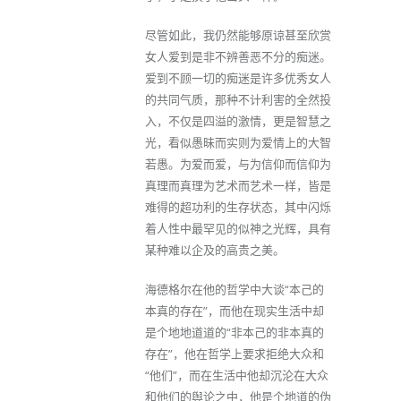
尽管如此，我仍然能够原谅甚至欣赏
女人爱到是非不辨善恶不分的痴迷。
爱到不顾一切的痴迷是许多优秀女人
的共同气质，那种不计利害的全然投
入，不仅是四溢的激情，更是智慧之
光，看似愚昧而实则为爱情上的大智
若愚。为爱而爱，与为信仰而信仰为
真理而真理为艺术而艺术一样，皆是
难得的超功利的生存状态，其中闪烁
着人性中最罕见的似神之光辉，具有
某种难以企及的高贵之美。
海德格尔在他的哲学中大谈“本己的
本真的存在”，而他在现实生活中却
是个地地道道的“非本己的非本真的
存在”，他在哲学上要求拒绝大众和
“他们”，而在生活中他却沉沦在大众
和他们的舆论之中，他是个地道的伪