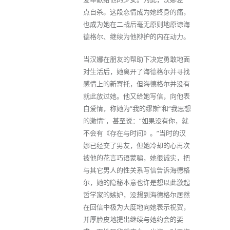
点自杀。这段恋情成为她终身的痛，
也成为她在二战后毫无原则地原谅海
德格尔、继续为他辩护的内在动力。
当汉娜在朋友的帮助下决定勇敢地面
对生活后，她离开了海德格尔并寻找
感情上的新寄托，但海德格尔并没有
就此放过她。他又给她写信，向他表
白爱情，称她为“我的缪斯”和“我思想
的激情”，甚至说：“如果没有你，就
不会有《存在与时间》。”当时的汉
娜已经交了男友，但她冷却的心再次
被他的花言巧语蒙骗，她很诚实，把
与其它男人的性关系写信告诉海德格
尔，她的隐秘本意也许是想以此激起
哲学家的嫉妒，没想到海德格尔居然
在回信中极为大度地向她表示祝贺，
并厚脸皮地提出继续与她约会的要