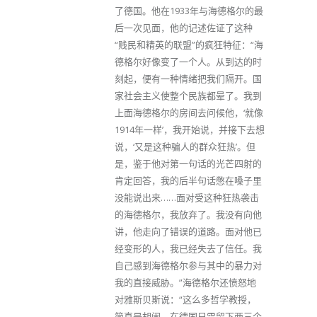
了德国。他在1933年与海德格尔的最
后一次见面，他的记述佐证了这种
“贱民和精英的联盟”的疯狂特征：“海
德格尔好像变了一个人。从到达的时
刻起，便有一种情绪把我们隔开。国
家社会主义使整个民族都晕了。我到
上面海德格尔的房间去问候他，‘就像
1914年一样’，我开始说，并接下去想
说，‘又是这种骗人的群众狂热’。但
是，鉴于他对第一句话的光芒四射的
肯定回答，我的后半句话憋在嗓子里
没能说出来……面对受这种狂热袭击
的海德格尔，我放弃了。我没有向他
讲，他走向了错误的道路。面对他已
经变形的人，我已经失去了信任。我
自己感到海德格尔参与其中的暴力对
我的直接威胁。”海德格尔还愤怒地
对雅斯贝斯说：“这么多哲学教授，
简直是胡闹。在德国只需留下两三个