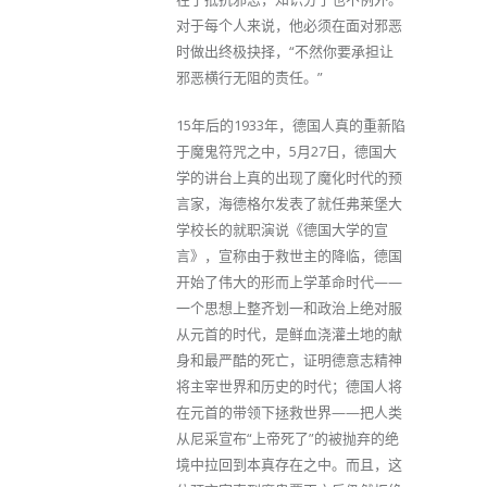
对于每个人来说，他必须在面对邪恶
时做出终极抉择，“不然你要承担让
邪恶横行无阻的责任。”
15年后的1933年，德国人真的重新陷
于魔鬼符咒之中，5月27日，德国大
学的讲台上真的出现了魔化时代的预
言家，海德格尔发表了就任弗莱堡大
学校长的就职演说《德国大学的宣
言》，宣称由于救世主的降临，德国
开始了伟大的形而上学革命时代——
一个思想上整齐划一和政治上绝对服
从元首的时代，是鲜血浇灌土地的献
身和最严酷的死亡，证明德意志精神
将主宰世界和历史的时代；德国人将
在元首的带领下拯救世界——把人类
从尼采宣布“上帝死了”的被抛弃的绝
境中拉回到本真存在之中。而且，这