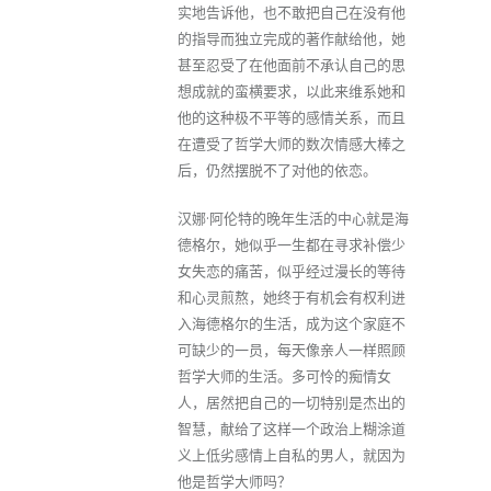
实地告诉他，也不敢把自己在没有他
的指导而独立完成的著作献给他，她
甚至忍受了在他面前不承认自己的思
想成就的蛮横要求，以此来维系她和
他的这种极不平等的感情关系，而且
在遭受了哲学大师的数次情感大棒之
后，仍然摆脱不了对他的依恋。
汉娜·阿伦特的晚年生活的中心就是海
德格尔，她似乎一生都在寻求补偿少
女失恋的痛苦，似乎经过漫长的等待
和心灵煎熬，她终于有机会有权利进
入海德格尔的生活，成为这个家庭不
可缺少的一员，每天像亲人一样照顾
哲学大师的生活。多可怜的痴情女
人，居然把自己的一切特别是杰出的
智慧，献给了这样一个政治上糊涂道
义上低劣感情上自私的男人，就因为
他是哲学大师吗？