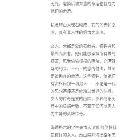
无光，磨损后被弃置的命运也就成为
她们的命运。
纪念碑由大理石砌成，它的闪光和坚
固，具有非人性的绝情之冰冷。
女人，大都是爱的奉献者、牺牲者和
最终高贵者。她们能够承担所有爱的
痛苦，忍受偷偷摸摸的阴暗、充满耻
辱的约会、不公平的感情付出，甚至
是被抛弃的命运。这些牺牲，使她们
有资格俯视一切男人——不论是一代
的思想宗师还是统治过世界的恺撒。
女人的传奇是爱的历险，那种情感历
程中的极端考验，不亚于任何以男人
为主角的英雄传奇。
海德格尔的学生兼情人汉娜·阿伦特就
是这样的女人。她由崇拜海德格尔杰