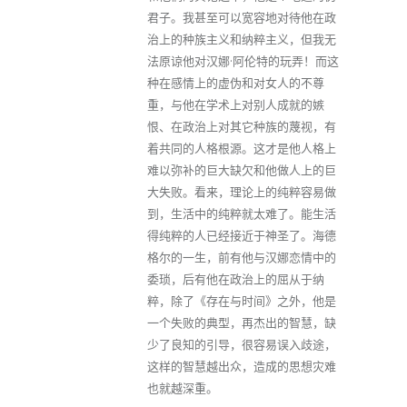
君子。我甚至可以宽容地对待他在政
治上的种族主义和纳粹主义，但我无
法原谅他对汉娜·阿伦特的玩弄！而这
种在感情上的虚伪和对女人的不尊
重，与他在学术上对别人成就的嫉
恨、在政治上对其它种族的蔑视，有
着共同的人格根源。这才是他人格上
难以弥补的巨大缺欠和他做人上的巨
大失败。看来，理论上的纯粹容易做
到，生活中的纯粹就太难了。能生活
得纯粹的人已经接近于神圣了。海德
格尔的一生，前有他与汉娜恋情中的
委琐，后有他在政治上的屈从于纳
粹，除了《存在与时间》之外，他是
一个失败的典型，再杰出的智慧，缺
少了良知的引导，很容易误入歧途，
这样的智慧越出众，造成的思想灾难
也就越深重。