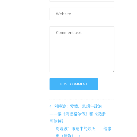
刘晓波：爱情、思想与政治
——读《海德格尔传》和《汉娜·
阿伦特》
刘晓波：眼睛中的烛火——给忠
忠（诗歌）