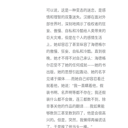
可以说，这是一种变态的迷恋，是感
情和理智的双重迷失。汉娜在面对外
部世界时，深刻地揭示了极权者的狂
妄、傲慢、自私和冷酷给人类带来的
巨大灾难，但是在个人的感情生活
上，她却容忍了甚至纵容了海德格尔
的傲慢、狂妄、自私和冷酷。直到很
晚，她才不得不对自己承认：海德格
尔忍受不了她的任何成就——她的书
出版，她的思想引起轰动、她的名字
见诸于媒体……而她自己却容忍着迁
就着他，她说：“我一直瞒着他，假
装书啊、名声啊等都不存在；我还假
装什么都不会做，连三都数不到，除
非事关他的作品的翻译……我如果能
够数到三甚至数到四了，他是会很高
兴的。但是，突然，我懒得再编谎话
了，于是挨了他当头一棒。”