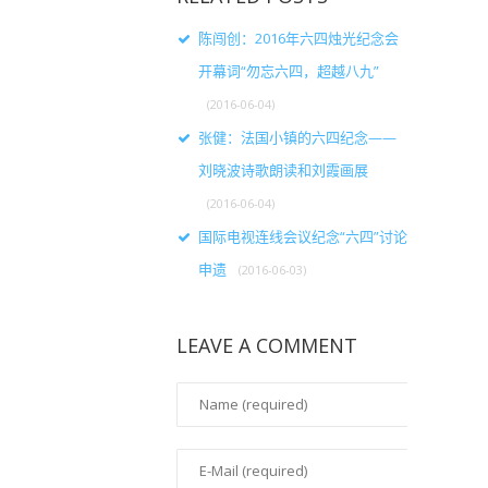
陈闯创：2016年六四烛光纪念会
开幕词“勿忘六四，超越八九”
(2016-06-04)
张健：法国小镇的六四纪念——
刘晓波诗歌朗读和刘霞画展
(2016-06-04)
国际电视连线会议纪念“六四”讨论
申遗
(2016-06-03)
LEAVE A COMMENT