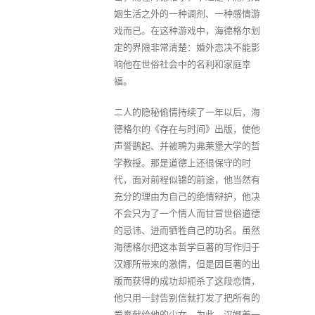
姻生活之外的一种调剂、一种感情游
戏而已。在这种游戏中，海德格尔划
定的界限非常清楚：婚外恋决不能影
响他在世俗社会中的名利和家庭幸
福。
二人的隐秘偷情持续了一年以后，海
德格尔的《存在与时间》出版，使他
声誉鹊起、并被聘为弗莱堡大学的哲
学教授。那是道德上还很保守的时
代，面对前程似锦的前途，他当然有
充分的理由为自己的绝情辩护，他决
不会只为了一个情人而甘冒世俗道德
的忌讳、进而牺牲自己的功名。虽然
海德格尔把这本哲学巨著的写作归于
汉娜所带来的激情，但是因巨著的出
版而获得的成功却扼杀了这段恋情，
他只用一封告别信就打发了把所有的
爱奉献给他的少女。为此，汉娜差一