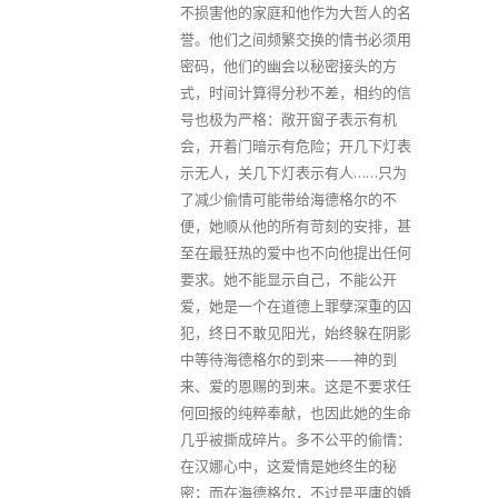
不损害他的家庭和他作为大哲人的名
誉。他们之间频繁交换的情书必须用
密码，他们的幽会以秘密接头的方
式，时间计算得分秒不差，相约的信
号也极为严格：敞开窗子表示有机
会，开着门暗示有危险；开几下灯表
示无人，关几下灯表示有人……只为
了减少偷情可能带给海德格尔的不
便，她顺从他的所有苛刻的安排，甚
至在最狂热的爱中也不向他提出任何
要求。她不能显示自己，不能公开
爱，她是一个在道德上罪孽深重的囚
犯，终日不敢见阳光，始终躲在阴影
中等待海德格尔的到来——神的到
来、爱的恩赐的到来。这是不要求任
何回报的纯粹奉献，也因此她的生命
几乎被撕成碎片。多不公平的偷情：
在汉娜心中，这爱情是她终生的秘
密；而在海德格尔，不过是平庸的婚