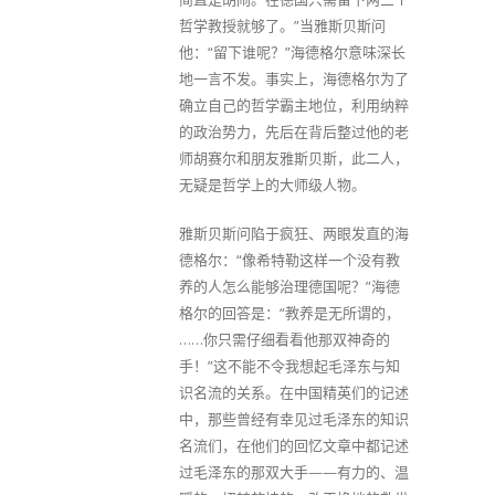
哲学教授就够了。”当雅斯贝斯问
他：“留下谁呢？”海德格尔意味深长
地一言不发。事实上，海德格尔为了
确立自己的哲学霸主地位，利用纳粹
的政治势力，先后在背后整过他的老
师胡赛尔和朋友雅斯贝斯，此二人，
无疑是哲学上的大师级人物。
雅斯贝斯问陷于疯狂、两眼发直的海
德格尔：“像希特勒这样一个没有教
养的人怎么能够治理德国呢？”海德
格尔的回答是：“教养是无所谓的，
……你只需仔细看看他那双神奇的
手！”这不能不令我想起毛泽东与知
识名流的关系。在中国精英们的记述
中，那些曾经有幸见过毛泽东的知识
名流们，在他们的回忆文章中都记述
过毛泽东的那双大手——有力的、温