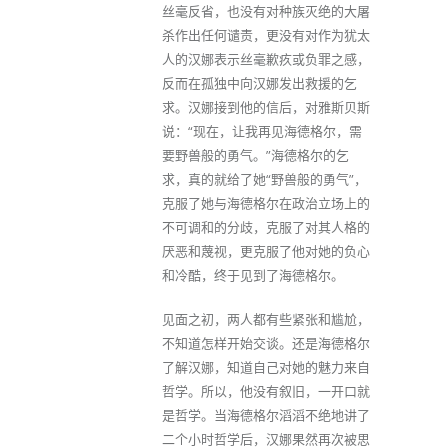
丝毫反省，也没有对种族灭绝的大屠
杀作出任何谴责，更没有对作为犹太
人的汉娜表示丝毫歉疚或负罪之感，
反而在孤独中向汉娜发出救援的乞
求。汉娜接到他的信后，对雅斯贝斯
说：“现在，让我再见海德格尔，需
要野兽般的勇气。”海德格尔的乞
求，真的就给了她“野兽般的勇气”，
克服了她与海德格尔在政治立场上的
不可调和的分歧，克服了对其人格的
厌恶和蔑视，更克服了他对她的负心
和冷酷，终于见到了海德格尔。
见面之初，两人都有些紧张和尴尬，
不知道怎样开始交谈。还是海德格尔
了解汉娜，知道自己对她的魅力来自
哲学。所以，他没有叙旧，一开口就
是哲学。当海德格尔滔滔不绝地讲了
二个小时哲学后，汉娜果然再次被思