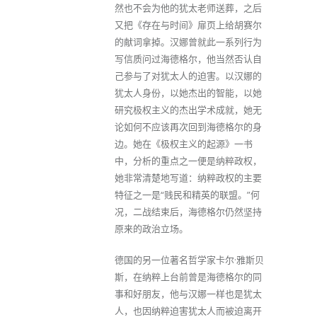
然也不会为他的犹太老师送葬，之后
又把《存在与时间》扉页上给胡赛尔
的献词拿掉。汉娜曾就此一系列行为
写信质问过海德格尔，他当然否认自
己参与了对犹太人的迫害。以汉娜的
犹太人身份，以她杰出的智能，以她
研究极权主义的杰出学术成就，她无
论如何不应该再次回到海德格尔的身
边。她在《极权主义的起源》一书
中，分析的重点之一便是纳粹政权，
她非常清楚地写道：纳粹政权的主要
特征之一是“贱民和精英的联盟。”何
况，二战结束后，海德格尔仍然坚持
原来的政治立场。
德国的另一位著名哲学家卡尔·雅斯贝
斯，在纳粹上台前曾是海德格尔的同
事和好朋友，他与汉娜一样也是犹太
人，也因纳粹迫害犹太人而被迫离开