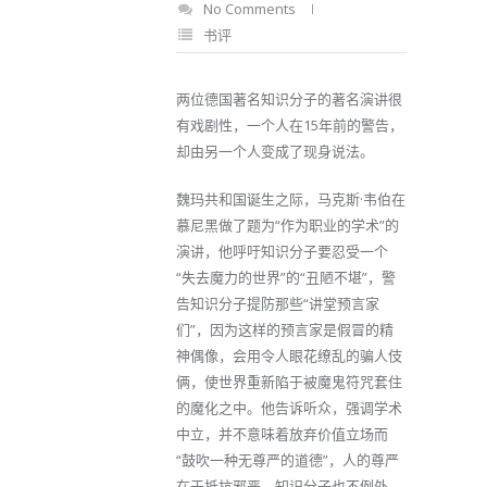
No Comments
书评
两位德国著名知识分子的著名演讲很
有戏剧性，一个人在15年前的警告，
却由另一个人变成了现身说法。
魏玛共和国诞生之际，马克斯·韦伯在
慕尼黑做了题为“作为职业的学术”的
演讲，他呼吁知识分子要忍受一个
“失去魔力的世界”的“丑陋不堪”，警
告知识分子提防那些“讲堂预言家
们”，因为这样的预言家是假冒的精
神偶像，会用令人眼花缭乱的骗人伎
俩，使世界重新陷于被魔鬼符咒套住
的魔化之中。他告诉听众，强调学术
中立，并不意味着放弃价值立场而
“鼓吹一种无尊严的道德”，人的尊严
在于抵抗邪恶，知识分子也不例外。