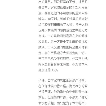
出的智慧，到爱得是非不分，甘愿忍
辱负重，容忍海德格尔的全部人格弱
点，甚至是他的不可原谅的重大人格
缺欠。18岁时，她就把纯真的初恋献
给了35岁的未来哲学大师，陷于大师
玩弄少女纯情的感情游戏之中而无力
自拔。一方是导师般高高在上的俯视
和恩赐，另一方是小学生般的仰视和
顺从，二人交往的规则完全由大师制
定，学生严格遵守大师规定的一切，
宁可自己承受所有屈辱，也决不为他
的家庭和名誉带来麻烦，不对他本人
施加道德压力。
也许，哲学家的思维永远是严谨的，
在任何情境中皆严谨。海德格尔的哲
学很严谨，他的婚外恋也像时钟一样
刻板。但偷情的严谨，不是为了使相
会没有乐趣，而只是为了保住秘密，