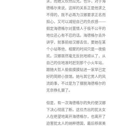
求，而她又欣然应允。也许，对于海
德格尔来说，这样的关系正是他求之
不得的，既不必再为汉娜要求正名而
担心，又可以减轻自己的负疚感——
假定海德格尔对置情人于极不公平的
地位还心有不忍的话。海德格尔去外
讲学，就事前给汉娜去信，要她在某
个小站等他，相聚的时间只是一夜偷
欢。汉娜居然毫无反抗地顺从了，从
自己的住地准时赶到那个小火车站，
跟随大哲人偷偷摸摸钻进一家早已定
好的简陋小旅馆。她与其它男人的风
流韵事，不过是为了摆脱海德格尔的
无奈挣扎罢了。
但是，有一次海德格尔的失约使汉娜
下决心彻底了断。这位杰出的犹太女
人在绝望地离开海德格尔，也离开了
迫害犹太人的纳粹德国，最后移居美