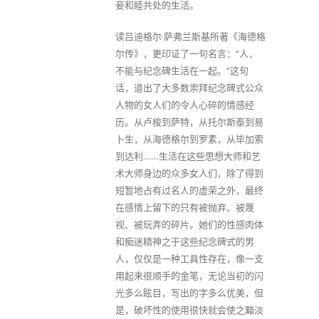
妾和睦共处的生活。
读吕迪格尔·萨弗兰斯基所著《海德格
尔传》，更印证了一句名言：“人，
不能与纪念碑生活在一起。”这句
话，道出了大多数崇拜纪念碑式公众
人物的女人们的令人心碎的情感经
历。从卢梭到萨特，从托尔斯泰到易
卜生，从海德格尔到罗素，从毕加索
到达利……生活在这些思想大师和艺
术大师身边的众多女人们，除了得到
短暂地占有过名人的虚荣之外，最终
在感情上留下的只有被抛弃、被蔑
视、被玩弄的碎片。她们的性感肉体
和痴迷精神之于这些纪念碑式的男
人，仅仅是一种工具性存在，像一支
用起来很顺手的金笔，无论当初的闪
光多么眩目，写出的字多么优美，但
是，破坏性的使用很快就会使之黯淡