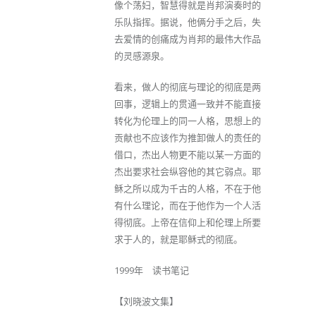
像个荡妇，智慧得就是肖邦演奏时的
乐队指挥。据说，他俩分手之后，失
去爱情的创痛成为肖邦的最伟大作品
的灵感源泉。
看来，做人的彻底与理论的彻底是两
回事，逻辑上的贯通一致并不能直接
转化为伦理上的同一人格，思想上的
贡献也不应该作为推卸做人的责任的
借口，杰出人物更不能以某一方面的
杰出要求社会纵容他的其它弱点。耶
稣之所以成为千古的人格，不在于他
有什么理论，而在于他作为一个人活
得彻底。上帝在信仰上和伦理上所要
求于人的，就是耶稣式的彻底。
1999年 读书笔记
【刘晓波文集】