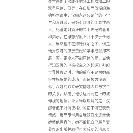
尽管得到了汉娜在情感上和政治上的
双重原谅，但是，在自私而傲慢的海
德格尔眼中，汉娜永远只是他的小学
生和崇拜者，是绝对驯顺的工具性恋
人；尽管她对疯狂的二十世纪的思考
和揭示，在思想深度上并不次于任何
人，当然也不在海德格尔之下，但是
他对汉娜的思想贡献和学术成就却不
屑一顾。更令人不能原谅的是，当他
得知汉娜的《极权主义的起源》引起
世界性轰动时，他的反应不是为她高
兴并祝贺她的成功，而是极为愤怒，
似乎汉娜的独立研究僭越大师与学生
的关系，颠覆了他永远高高在上的被
仰视的地位。让人难以理解的是，汉
娜非但不对海德格尔的蛮不讲理表示
愤怒，反而尽量用自我贬低来迁就他
娇惯他纵容他，她不敢把自己最重要
著作的出版并取得巨大成功的消息真