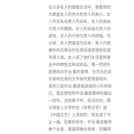
在众多名人的感情生活中，我看到的
大都是女人的伟大和男人的渺小，女
人的无私与男人的自私，女人的高尚
与男人的猥琐，女人的坦诚与男人的
虚伪，女人的光明与男人的阴暗。可
以说，女人把爱视为生命，男人只把
婚外的恋情当作性游戏或思想体验或
灵感工具。女人成了他们生活里和事
业中的牺牲品和试验品。唯一的例外
是萧邦对乔治·桑的爱情，在杰出的音
乐家和优秀的文学家的爱情游戏中，
萧邦只是乔治·桑感情游戏的小伙伴而
已。我总想找到乔治·桑致萧邦的最后
一封信，念给妻子听，但没找到。我
记得是上大学时在《世界文学》或
《外国文艺》上读到的，而且读了不
止一遍。在那封信中，乔治·桑高傲得
像个女皇，慈爱得像位母亲，风骚得