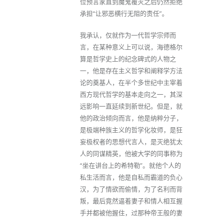
位预言家直到魔鬼覆灭之后仍然拒绝
承担“让邪恶横行无阻的责任”。
我承认，仅就作为一代哲学宗师而
言，在某种意义上可以说，海德格尔
算是哲学史上的纪念碑式的人物之
一，他是存在主义哲学和阐释学方法
论的奠基人，在半个多世纪中主宰着
西方现代哲学的基本走向之一，其深
远影响一直延续到新世纪。但是，就
他的政治倾向而言，他是纳粹分子，
是极端种族主义的哲学化妆师，是狂
妄极权者的思想代言人，是灭绝犹太
人的同谋精英，他被大学的同事称为
“坐在讲台上的希特勒”。就他个人的
私生活而言，他是自私而霸道的负心
汉，为了情欲而偷情，为了名利而背
叛，最后竟然逼着妻子和情人相互握
手并都被他握住，过那种帝王般的妻