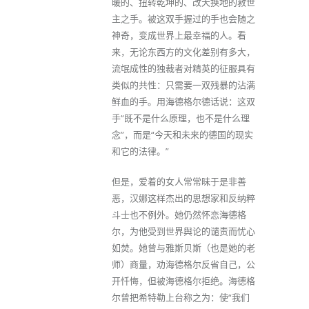
暖的、扭转乾坤的、改天换地的救世
主之手。被这双手握过的手也会随之
神奇，变成世界上最幸福的人。看
来，无论东西方的文化差别有多大，
流氓成性的独裁者对精英的征服具有
类似的共性：只需要一双残暴的沾满
鲜血的手。用海德格尔德话说：这双
手“既不是什么原理，也不是什么理
念”，而是“今天和未来的德国的现实
和它的法律。”
但是，爱着的女人常常昧于是非善
恶，汉娜这样杰出的思想家和反纳粹
斗士也不例外。她仍然怀恋海德格
尔，为他受到世界舆论的谴责而忧心
如焚。她曾与雅斯贝斯（也是她的老
师）商量，劝海德格尔反省自己，公
开忏悔，但被海德格尔拒绝。海德格
尔曾把希特勒上台称之为：使“我们