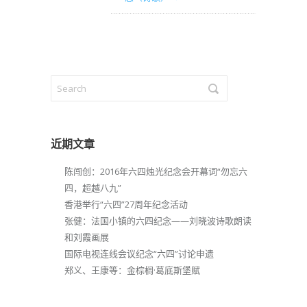
近期文章
陈闯创：2016年六四烛光纪念会开幕词“勿忘六
四，超越八九”
香港举行“六四”27周年纪念活动
张健：法国小镇的六四纪念——刘晓波诗歌朗读
和刘霞画展
国际电视连线会议纪念“六四”讨论申遗
郑义、王康等：金棕榈·葛底斯堡赋