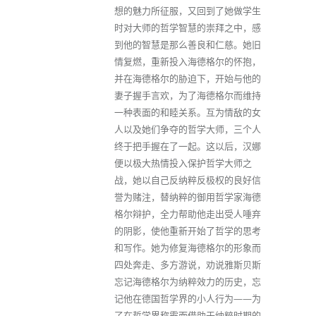
想的魅力所征服，又回到了她做学生
时对大师的哲学智慧的崇拜之中，感
到他的智慧是那么善良和仁慈。她旧
情复燃，重新投入海德格尔的怀抱，
并在海德格尔的胁迫下，开始与他的
妻子握手言欢，为了海德格尔而维持
一种表面的和睦关系。互为情敌的女
人以及她们争夺的哲学大师，三个人
终于把手握在了一起。这以后，汉娜
便以极大热情投入保护哲学大师之
战，她以自己反纳粹反极权的良好信
誉为赌注，替纳粹的御用哲学家海德
格尔辩护，全力帮助他走出受人唾弃
的阴影，使他重新开始了哲学的思考
和写作。她为修复海德格尔的形象而
四处奔走、多方游说，劝说雅斯贝斯
忘记海德格尔为纳粹效力的历史，忘
记他在德国哲学界的小人行为——为
了在哲学界称霸而借助于纳粹时期的