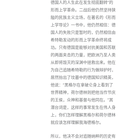
德国人的人生此在发生彻底翻转”的
形而上学革命。二战后他仍然坚持狭
隘的民族主义立场，在著名的《形而
上学导论》一书中，他仍然相信：德
国人的失败只是暂时的，仍然相信由
希特勒发动的形而上学革命终将成
功。只有德国是能够对抗美国和苏联
的两面夹击的力量，把欧洲乃至人类
从即将毁灭的深渊中拯救出来。他在
为自己追随希特勒的行为做辩护时，
居然抬出了坟墓中的德国知识精英，
他说：“黑格尔在拿破仑身上看到了
世界精神，荷尔德林则把他当作节庆
的王侯，众神和基督与他同在。”其
潜台词是，这样的事常发生在伟人身
上，你们怎样理解黑格尔和荷尔德林
就应该怎样理解我海德格尔。
所以，他决不会对追随纳粹的历史有